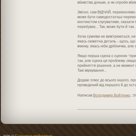
вбивства доньки, а чи спроби вби
Звісно, сам ВІДЧАЙ, переконливо-
може бути самодостатньо перекон
контекстом слугуватиме, сказати б
перебуває... Так, може бути й так
Хоча сумніви не вивітрюються, н
якась сюжетна деталь – щось, що
вчинку, якась ніби дрібничка, але 
Якщо перша сцена є сценою "прий
так, але сцена ця проблему (якщо 
прийняття рішення, а не момент
Такі міркування...
Додам: плюс до всього іншого, про
проведений від першого й до оста
Написав
Володимир Войтенко
,
20
2026 ©
Сценарна майстерня