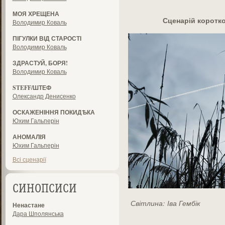
МОЯ ХРЕЩЕНА
Сценарій коротк
Володимир Коваль
ПІГУЛКИ ВІД СТАРОСТІ
Володимир Коваль
ЗДРАСТУЙ, БОРЯ!
Володимир Коваль
STEFF/ШТЕФ
Олександр Денисенко
ОСКАЖЕНІННЯ ПОКИДѢКА
Юхим Гальперін
АНОМАЛІЯ
Юхим Гальперін
Всі сценарії
СИНОПСИСИ
Світлина: Іва Гембік
Ненастане
Дара Шполянська