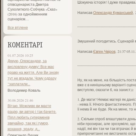
Шокуюча історія! І дуже правдива.
співсценариста Дмитра
Сухолиткого-Собчука «Сказ»
Написав
Олександр Куманський
,
(2016) за однойменним
сценарієм…
Все втілене
Змушений погодитись. Сценарій м
КОМЕНТАРІ
Написав
Євген Чвіров
,
21:37 05.11
01.07.2026 10:25
Дякую, Олександре, за
висловлену думку! Все має
право на життя. Але Ви знову
тут не вгадали. Чому одразу
Ну, як на мене, на більшість пос
"заплатили...
вже є в нинішньому варіанті сцена
виступлю, сказати б, на захист)):
Володимир Коваль
1. Де мати? Немає матері як дані
30.06.2026 21:46
- нема її. Нічого фантастичного.
Вітаю. Можливо ви маєте
її нема й не буде. Як на мене, то 
рацію, ви автор і так бачите.
Піпл любить суперменів
2. Скільки спроб влаштувати донь
звичайно, так як і гумор,
ніби прозирає, але зрозуміло, що д
надії, які він так чи так втрачає 
кохання, зраду, д...
припрочитанні не вистачило оста
Олександр Лущик