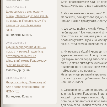
Хоча, розмірковуючи далі, не пев
маса... Хоча, варто ще подумати, 
30.06.2026 16:43
Щиро дякую за висловлену
3. Чи сам хотів герой вмирати? Є 
оцінку, Олександре! Але тут Ви
мало жити, доньку треба кудись 
не вгадали. Поясню, чому. По-
і почав інакше трактувати. Але ту
перше, те, що Ви назвали
4. Що шукали діти в листі? Може, 
"ліні...
"ніби шукали". Це неприкаяні діти
Володимир Коваль
Зрештою, як і всі ми, але у них це
реальному житті. Ну а кіно має 
29.06.2026 06:34
звісно, стилістично, психологічно
Єдине виправдання лінії Б —
показати метод і людяність
5. Чи можуть в Україні хвору дити
державні механізми. Але тут істо
детектива та вийти на
Тут відчай героя перед власною 
фінальний мотив Голодомору
світ. Це може виглядати скільки 
(хліб на меморіа...
психологічного аспекту, коли буде
Олександр Лущик
неймовірного не постане.
Ну а приклади реальні в ігровому 
28.06.2026 10:38
стаття. Ну а чи подібне могло би 
нам і не снилося...
Дякую за оцінку, Олександре!
Але постає логічне питання:
6. Стосовно того, що не знаємо, ск
ЧОМУ? )))
для нас із вами. Головніше інше, 
Володимир Коваль
хворий - це ми якраз знаємо. Ну, 
побило, а справитися із його зали
для режисера нюанси стосовно вік