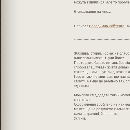
можуть з'являтися, але то пробл
Є сподівання на кіно...
Написав
Володимир Войтенко
,
16
Жахлива історія. Торкає не слабо
одне залишилось. І куди його?
Проте дуже багато питань без відп
спроби влаштувати життя доньки, 
хотів? Що саме шукали діточки в л
І все ж таки не віриться, що навіт
самоті. А якщо це реально так, сл
здається.
Можливо слід додати такий момент.
ховаються.
Оформлення зроблено не найкращ
ми все ще не розуміємо скільки ж 
сили затрачені, й не на те.
Успіхів.