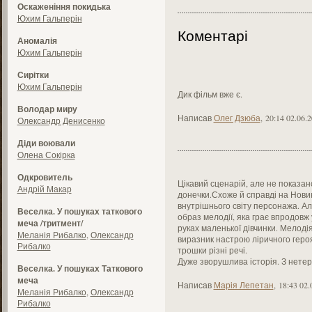
Оскаженіння покидька
Юхим Гальперін
Коментарі
Аномалія
Юхим Гальперін
Сирітки
Юхим Гальперін
Дик фільм вже є.
Володар миру
Написав
Олег Дзюба
,
20:14 02.06.
Олександр Денисенко
Діди воювали
Олена Сокірка
Одкровитель
Цікавий сценарій, але не показан
Андрій Макар
донечки.Схоже й справді на Нови
внутрішнього світу персонажа. Ал
Веселка. У пошуках таткового
образ мелодії, яка грає впродовж 
меча /тритмент/
руках маленької дівчинки. Мелодія
Меланія Рибалко
,
Олександр
виразник настрою ліричного героя
Рибалко
трошки різні речі.
Дуже зворушлива історія. З нетер
Веселка. У пошуках Таткового
меча
Написав
Марія Лепетан
,
18:43 02.
Меланія Рибалко
,
Олександр
Рибалко