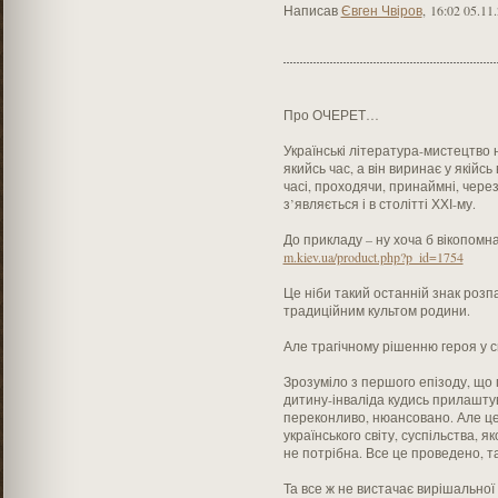
Написав
Євген Чвіров
,
16:02 05.11
Про ОЧЕРЕТ…
Українські література-мистецтво
якийсь час, а він виринає у якійсь
часі, проходячи, принаймні, через
з’являється і в столітті ХХІ-му.
До прикладу – ну хоча б вікопом
m.kiev.ua/product.php?p_id=1754
Це ніби такий останній знак розпа
традиційним культом родини.
Але трагічному рішенню героя у сц
Зрозуміло з першого епізоду, що г
дитину-інваліда кудись прилашту
переконливо, нюансовано. Але це
українського світу, суспільства, 
не потрібна. Все це проведено, 
Та все ж не вистачає вирішальної 