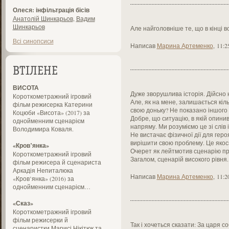
Олеся: інфільтрація бісів
Анатолій Шинкарьов
,
Вадим
Шинкарьов
Але найголовніше те, що в кінці в
Всі синопсиси
Написав
Марина Артеменко
,
11:2
ВТІЛЕНЕ
ВИСОТА
Дуже зворушлива історія. Дійсно
Короткометражний ігровий
Але, як на мене, залишається кіл
фільм режисерка Катерини
свою доньку? Не показано іншого в
Коцюби «Висота» (2017) за
Добре, що ситуацію, в якій опини
однойменним сценарієм
напряму. Ми розуміємо це зі слів
Володимира Коваля.
Не вистачає фізичної дії для героя
вирішити свою проблему. Це якос
«Кров’янка»
Очерет як лейтмотив сценарію при
Короткометражний ігровий
Загалом, сценарій високого рівня.
фільм режисера й сценариста
Аркадія Непиталюка
Написав
Марина Артеменко
,
11:2
«Кров’янка» (2016) за
однойменним сценарієм…
«Сказ»
Короткометражний ігровий
фільм режисерки й
Так і хочеться сказати: За царя со
сценаристки Марисі Нікітюк та