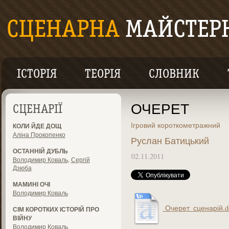
ІСТОРІЯ
ТЕОРІЯ
СЛОВНИК
ОЧЕРЕТ
СЦЕНАРІЇ
Ігровий короткометражний
КОЛИ ЙДЕ ДОЩ
Аліна Прокопенко
Руслан Батицький
ОСТАННІЙ ДУБЛЬ
02.11.2011
Володимир Коваль
,
Сергій
Дзюба
МАМИНІ ОЧІ
Володимир Коваль
Очерет_сценарій.d
СІМ КОРОТКИХ ІСТОРІЙ ПРО
ВІЙНУ
Володимир Коваль