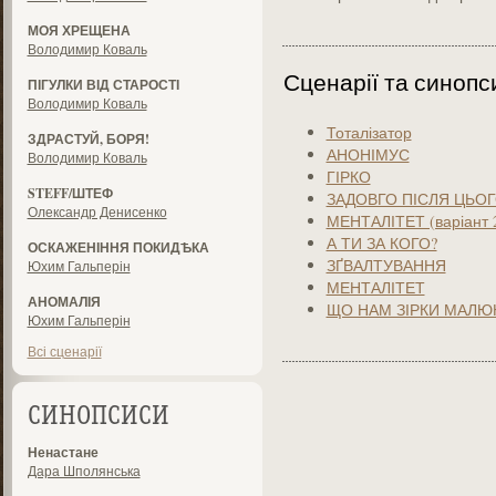
МОЯ ХРЕЩЕНА
Володимир Коваль
Сценарії та синопс
ПІГУЛКИ ВІД СТАРОСТІ
Володимир Коваль
Тоталізатор
ЗДРАСТУЙ, БОРЯ!
АНОНІМУС
Володимир Коваль
ГІРКО
STEFF/ШТЕФ
ЗАДОВГО ПІСЛЯ ЦЬО
Олександр Денисенко
МЕНТАЛІТЕТ (варіант 
А ТИ ЗА КОГО?
ОСКАЖЕНІННЯ ПОКИДѢКА
ЗҐВАЛТУВАННЯ
Юхим Гальперін
МЕНТАЛІТЕТ
АНОМАЛІЯ
ЩО НАМ ЗІРКИ МАЛ
Юхим Гальперін
Всі сценарії
СИНОПСИСИ
Ненастане
Дара Шполянська