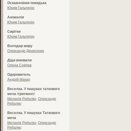
Оскаженіння покидька
Юхим Гальперін
Аномалія
Юхим Гальперін
Сирітки
Юхим Гальперін
Володар миру
Олександр Денисенко
Діди воювали
Олена Сокірка
Одкровитель
Андрій Макар
Веселка. У пошуках таткового
меча /тритмент/
Меланія Рибалко
,
Олександр
Рибалко
Веселка. У пошуках Таткового
меча
Меланія Рибалко
,
Олександр
Рибалко