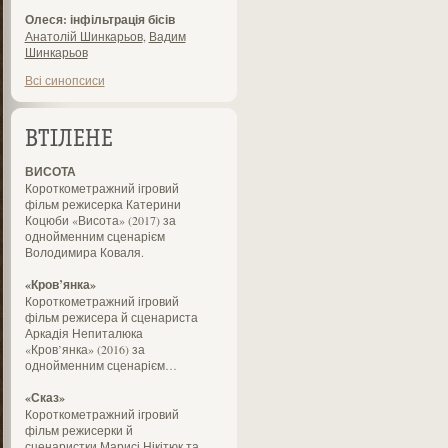
Олеся: інфільтрація бісів
Анатолій Шинкарьов
,
Вадим
Шинкарьов
Всі синопсиси
ВТІЛЕНЕ
ВИСОТА
Короткометражний ігровий
фільм режисерка Катерини
Коцюби «Висота» (2017) за
однойменним сценарієм
Володимира Коваля.
«Кров’янка»
Короткометражний ігровий
фільм режисера й сценариста
Аркадія Непиталюка
«Кров’янка» (2016) за
однойменним сценарієм…
«Сказ»
Короткометражний ігровий
фільм режисерки й
сценаристки Марисі Нікітюк та