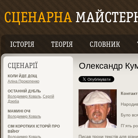
ІСТОРІЯ
ТЕОРІЯ
СЛОВНИК
Олександр Ку
СЦЕНАРІЇ
КОЛИ ЙДЕ ДОЩ
Аліна Прокопенко
ОСТАННІЙ ДУБЛЬ
Контак
Володимир Коваль
,
Сергій
Дзюба
Народивс
МАМИНІ ОЧІ
Було вся
Володимир Коваль
П’ять ро
СІМ КОРОТКИХ ІСТОРІЙ ПРО
ВІЙНУ
Писав трохи текстів для різни
Володимир Коваль