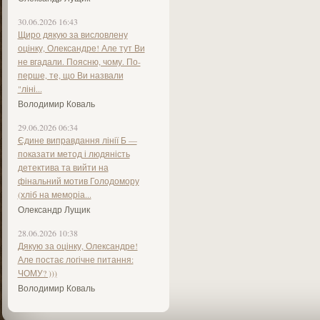
30.06.2026 16:43
Щиро дякую за висловлену
оцінку, Олександре! Але тут Ви
не вгадали. Поясню, чому. По-
перше, те, що Ви назвали
"ліні...
Володимир Коваль
29.06.2026 06:34
Єдине виправдання лінії Б —
показати метод і людяність
детектива та вийти на
фінальний мотив Голодомору
(хліб на меморіа...
Олександр Лущик
28.06.2026 10:38
Дякую за оцінку, Олександре!
Але постає логічне питання:
ЧОМУ? )))
Володимир Коваль