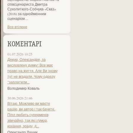
співсценариста Дмитра
Сухолиткого-Собчука «Сказ»
(2016) за однойменним
сценарієм…
Все втілене
КОМЕНТАРІ
01.07.2026 10:25
Дякую, Олександре, за
висловлену думку! Все має
право на життя. Але Ви знову
тут не вгадали. Чому одразу
"заплатили...
Володимир Коваль
30.06.2026 21:46
Вітаю. Можливо ви маєте
рацію, ви автор і так бачите.
Піпл любить суперменів
звичайно, так як і гумор,
кохання, зраду, д...
Олександр Лущик