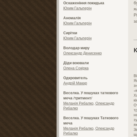
б
Оскаженіння покидька
Юхим Гальперін
я
Р
Аномалія
з
Юхим Гальперін
Сирітки
Юхим Гальперін
Володар миру
К
Олександр Денисенко
Діди воювали
Олена Сокірка
В
Одкровитель
Я
Андрій Макар
з
«к
Веселка. У пошуках таткового
Хл
меча /тритмент/
кі
Меланія Рибалко
,
Олександр
О
Рибалко
тр
не
Веселка. У пошуках Таткового
з
меча
як
Меланія Рибалко
,
Олександр
З
Рибалко
щ