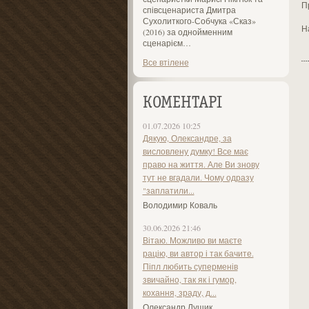
П
співсценариста Дмитра
Сухолиткого-Собчука «Сказ»
Н
(2016) за однойменним
сценарієм…
Все втілене
КОМЕНТАРІ
01.07.2026 10:25
Дякую, Олександре, за
висловлену думку! Все має
право на життя. Але Ви знову
тут не вгадали. Чому одразу
"заплатили...
Володимир Коваль
30.06.2026 21:46
Вітаю. Можливо ви маєте
рацію, ви автор і так бачите.
Піпл любить суперменів
звичайно, так як і гумор,
кохання, зраду, д...
Олександр Лущик