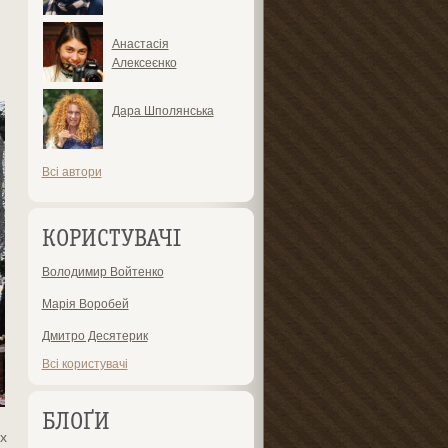
Анастасія
Алексеєнко
Дара Шполянська
Всі автори
КОРИСТУВАЧІ
Володимир Войтенко
Марія Воробей
Дмитро Десятерик
Всі користувачі
БЛОҐИ
х