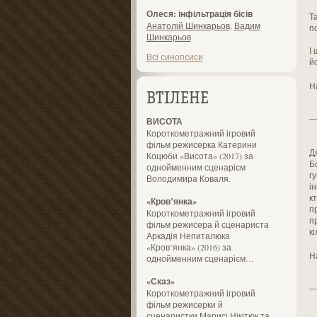
Олеся: інфільтрація бісів
Т
Анатолій Шинкарьов
,
Вадим
п
Шинкарьов
І 
Всі синопсиси
й
Н
ВТІЛЕНЕ
ВИСОТА
Короткометражний ігровий
фільм режисерка Катерини
Д
Коцюби «Висота» (2017) за
Б
однойменним сценарієм
г
Володимира Коваля.
і
к
«Кров’янка»
п
Короткометражний ігровий
п
фільм режисера й сценариста
к
Аркадія Непиталюка
«Кров’янка» (2016) за
Н
однойменним сценарієм…
«Сказ»
Короткометражний ігровий
фільм режисерки й
сценаристки Марисі Нікітюк та