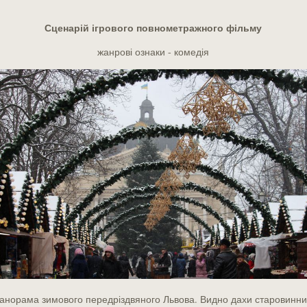
Сценарій ігрового повнометражного фільму
жанрові ознаки - комедія
анорама зимового передріздвяного Львова. Видно дахи старовинни