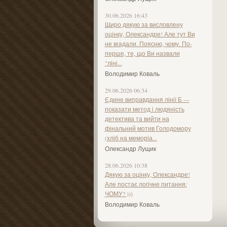
30.06.2026 16:43
Щиро дякую за висловлену
оцінку, Олександре! Але тут Ви
не вгадали. Поясню, чому. По-
перше, те, що Ви назвали
"ліні...
Володимир Коваль
29.06.2026 06:34
Єдине виправдання лінії Б —
показати метод і людяність
детектива та вийти на
фінальний мотив Голодомору
(хліб на меморіа...
Олександр Лущик
28.06.2026 10:38
Дякую за оцінку, Олександре!
Але постає логічне питання:
ЧОМУ? )))
Володимир Коваль