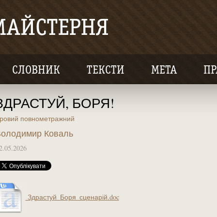
СЛОВНИК
ТЕКСТИ
МЕТА
ПР
ЗДРАСТУЙ, БОРЯ!
гровий повнометражний
олодимир Коваль
2.05.2026
Здрастуй_Боря_сценарій.doc