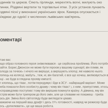
удинків та церков. Сяють гірлянди, мерехтять вогні, милують око
линки, Різдвяні вертепи та торгівельні ятки. З усіх установ лунають
іздвяні пісні у виконанні українських зірок. Камера опускається і
аїжджає до однієї з численних львівських кав'ярень.
оментарі
ітаю вас
кщо образ головного героя знівелювався - це серйозна проблема. Його потріб
найти. Борис Джонсон не може бути героєм у вашому сценарії, він пливе, як
олода за течією» і нічого не вирішує, а вирішують хлопці, які навколо нього.
опець на колясці, мабуть , теж, ні, він багатий, є все що хочеш, виліковується в
нці - не буде в глядача прояву емпатії.
т хлопець, що тікає , потім передумує і йде в ЗСУ - найкращий варіант. Може
еба показати його особисту драму ( чому він тікає? ), з ним , припустимо, хтось
справедливо поступив і тому він вирішив покинути країну. А дівчина, яку він
устрів може бути тригером до його змін, але це словами не покажеш - треба
ась дія. Зміна його світогляду буде виглядати цікаво.
важаючи на перший ваш драфт і десь 35% готовності, навряд чи режисер буде
ось «допилювати», це ще ваша робота.