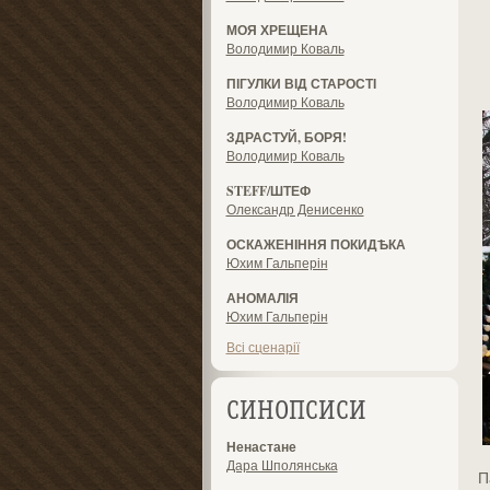
МОЯ ХРЕЩЕНА
Володимир Коваль
ПІГУЛКИ ВІД СТАРОСТІ
Володимир Коваль
ЗДРАСТУЙ, БОРЯ!
Володимир Коваль
STEFF/ШТЕФ
Олександр Денисенко
ОСКАЖЕНІННЯ ПОКИДѢКА
Юхим Гальперін
АНОМАЛІЯ
Юхим Гальперін
Всі сценарії
СИНОПСИСИ
Ненастане
Дара Шполянська
П