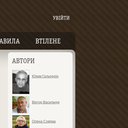
УВІЙТИ
АВИЛА
ВТІЛЕНЕ
АВТОРИ
Юхим Гальперін
Віктор Васильчук
Олена Сокірка