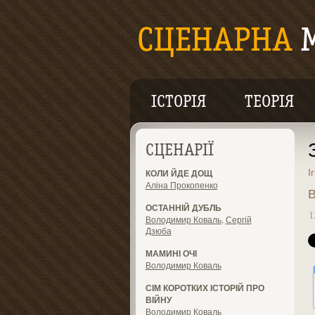
ІСТОРІЯ
ТЕОРІЯ
СЦЕНАРІЇ
І
КОЛИ ЙДЕ ДОЩ
Аліна Прокопенко
В
ОСТАННІЙ ДУБЛЬ
1
Володимир Коваль
,
Сергій
Дзюба
МАМИНІ ОЧІ
Володимир Коваль
СІМ КОРОТКИХ ІСТОРІЙ ПРО
ВІЙНУ
Володимир Коваль