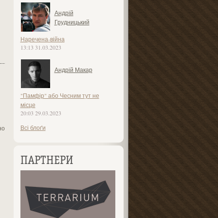
Андрій
Грудницький
Наречена-війна
13:13 31.03.2023
Андрій Макар
"Памфір" або Чесним тут не
місце
20:03 29.03.2023
Всі блоґи
но
ПАРТНЕРИ