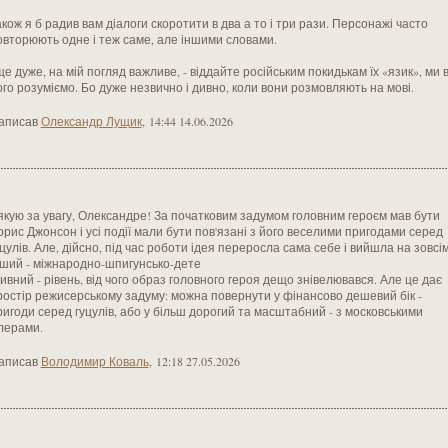
акож я б радив вам діалоги скоротити в два а то і три рази. Персонажі часто
овторюють одне і теж саме, але іншими словами.
ще дуже, на мій погляд важливе, - віддайте російським покидькам їх «язик», ми в
ого розуміємо. Бо дуже незвично і дивно, коли вони розмовляють на мові.
аписав
Олександр Лущик
,
14:44 14.06.2026
якую за увагу, Олександре! За початковим задумом головним героєм мав бути
орис Джонсон і усі події мали бути пов'язані з його веселими пригодами серед
уцулів. Але, дійсно, під час роботи ідея переросла сама себе і вийшла на зовсі
нший - міжнародно-шпигунсько-дете
тивний - рівень, від чого образ головного героя дещо знівелювався. Але це дає
ростір режисерському задуму: можна повернути у фінансово дешевий бік -
ригоди серед гуцулів, або у більш дорогий та масштабний - з московськими
ілерами.
аписав
Володимир Коваль
,
12:18 27.05.2026