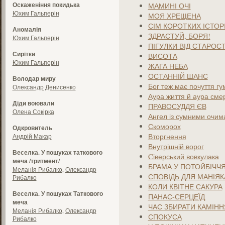
Оскаженіння покидька
МАМИНІ ОЧІ
Юхим Гальперін
МОЯ ХРЕЩЕНА
СІМ КОРОТКИХ ІСТОР
Аномалія
ЗДРАСТУЙ, БОРЯ!
Юхим Гальперін
ПІГУЛКИ ВІД СТАРОСТ
Сирітки
ВИСОТА
Юхим Гальперін
ЖАГА НЕБА
ОСТАННІЙ ШАНС
Володар миру
Бог теж має почуття гум
Олександр Денисенко
Аура життя й аура смер
Діди воювали
ПРАВОСУДДЯ ЄВ
Олена Сокірка
Ангел із сумними очим
Скоморох
Одкровитель
Вторгнення
Андрій Макар
Внутрішній ворог
Веселка. У пошуках таткового
Cіверський вовкулака
меча /тритмент/
БРАМА У ПОТОЙБІЧЧ
Меланія Рибалко
,
Олександр
СПОВІДЬ ДЛЯ МАНІЯК
Рибалко
КОЛИ КВІТНЕ САКУРА
Веселка. У пошуках Таткового
ПАНАС-СЕРЦЕЇД
меча
ЧАС ЗБИРАТИ КАМІНН
Меланія Рибалко
,
Олександр
СПОКУСА
Рибалко