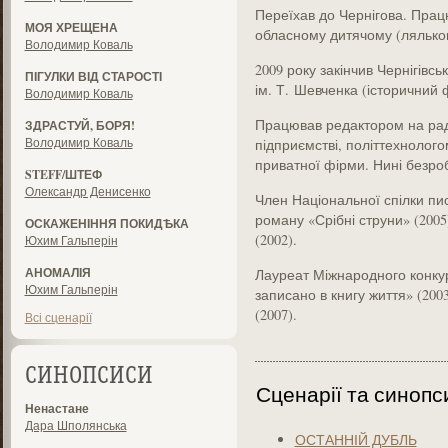
Переїхав до Чернігова. Прац
МОЯ ХРЕЩЕНА
обласному дитячому (ляльков
Володимир Коваль
2009 року закінчив Чернігівс
ПІГУЛКИ ВІД СТАРОСТІ
ім. Т. Шевченка (історичний 
Володимир Коваль
Працював редактором на рад
ЗДРАСТУЙ, БОРЯ!
Володимир Коваль
підприємстві, політтехнолог
приватної фірми. Нині безроб
STEFF/ШТЕФ
Олександр Денисенко
Член Національної спілки пис
роману «Срібні струни» (2005)
ОСКАЖЕНІННЯ ПОКИДѢКА
(2002).
Юхим Гальперін
АНОМАЛІЯ
Лауреат Міжнародного конкур
Юхим Гальперін
записано в книгу життя» (200
(2007).
Всі сценарії
СИНОПСИСИ
Сценарії та синопс
Ненастане
Дара Шполянська
ОСТАННІЙ ДУБЛЬ