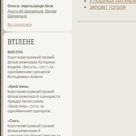
У ПОШУКАХ НАТХНЕН
Олеся: інфільтрація бісів
ЗАПОВІТ ГОГОЛЯ
Анатолій Шинкарьов
,
Вадим
Шинкарьов
Всі синопсиси
ВТІЛЕНЕ
ВИСОТА
Короткометражний ігровий
фільм режисерка Катерини
Коцюби «Висота» (2017) за
однойменним сценарієм
Володимира Коваля.
«Кров’янка»
Короткометражний ігровий
фільм режисера й сценариста
Аркадія Непиталюка
«Кров’янка» (2016) за
однойменним сценарієм…
«Сказ»
Короткометражний ігровий
фільм режисерки й
сценаристки Марисі Нікітюк та