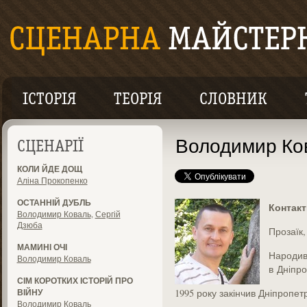
ІСТОРІЯ
ТЕОРІЯ
СЛОВНИК
Володимир Ко
СЦЕНАРІЇ
КОЛИ ЙДЕ ДОЩ
Аліна Прокопенко
ОСТАННІЙ ДУБЛЬ
Контак
Володимир Коваль
,
Сергій
Дзюба
Прозаїк,
МАМИНІ ОЧІ
Народив
Володимир Коваль
в Дніпро
СІМ КОРОТКИХ ІСТОРІЙ ПРО
ВІЙНУ
1995 року закінчив Дніпропе
Володимир Коваль