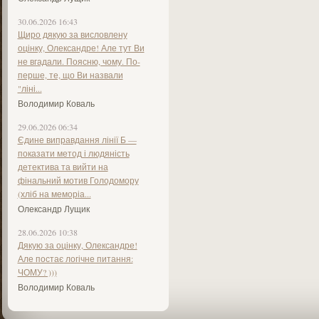
30.06.2026 16:43
Щиро дякую за висловлену
оцінку, Олександре! Але тут Ви
не вгадали. Поясню, чому. По-
перше, те, що Ви назвали
"ліні...
Володимир Коваль
29.06.2026 06:34
Єдине виправдання лінії Б —
показати метод і людяність
детектива та вийти на
фінальний мотив Голодомору
(хліб на меморіа...
Олександр Лущик
28.06.2026 10:38
Дякую за оцінку, Олександре!
Але постає логічне питання:
ЧОМУ? )))
Володимир Коваль