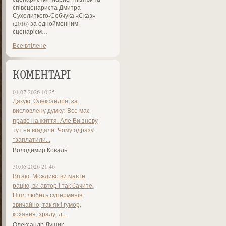
співсценариста Дмитра
Сухолиткого-Собчука «Сказ»
(2016) за однойменним
сценарієм…
Все втілене
КОМЕНТАРІ
01.07.2026 10:25
Дякую, Олександре, за
висловлену думку! Все має
право на життя. Але Ви знову
тут не вгадали. Чому одразу
"заплатили...
Володимир Коваль
30.06.2026 21:46
Вітаю. Можливо ви маєте
рацію, ви автор і так бачите.
Піпл любить суперменів
звичайно, так як і гумор,
кохання, зраду, д...
Олександр Лущик