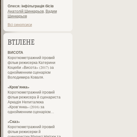
Олеся: інфільтрація бісів
Анатолій Шинкарьов
,
Вадим
Шинкарьов
Всі синопсиси
ВТІЛЕНЕ
ВИСОТА
Короткометражний ігровий
фільм режисерка Катерини
Коцюби «Висота» (2017) за
однойменним сценарієм
Володимира Коваля.
«Кров’янка»
Короткометражний ігровий
фільм режисера й сценариста
Аркадія Непиталюка
«Кров’янка» (2016) за
однойменним сценарієм…
«Сказ»
Короткометражний ігровий
фільм режисерки й
сценаристки Марисі Нікітюк та