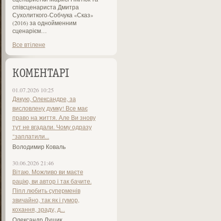
співсценариста Дмитра
Сухолиткого-Собчука «Сказ»
(2016) за однойменним
сценарієм…
Все втілене
КОМЕНТАРІ
01.07.2026 10:25
Дякую, Олександре, за
висловлену думку! Все має
право на життя. Але Ви знову
тут не вгадали. Чому одразу
"заплатили...
Володимир Коваль
30.06.2026 21:46
Вітаю. Можливо ви маєте
рацію, ви автор і так бачите.
Піпл любить суперменів
звичайно, так як і гумор,
кохання, зраду, д...
Олександр Лущик