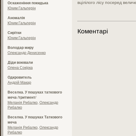
вцілілого лісу посеред велич
Оскаженіння покидька
Юхим Гальперін
Аномалія
Юхим Гальперін
Коментарі
Сирітки
Юхим Гальперін
Володар миру
Олександр Денисенко
Діди воювали
Олена Сокірка
Одкровитель
Андрій Макар
Веселка. У пошуках таткового
меча /тритмент/
Меланія Рибалко
,
Олександр
Рибалко
Веселка. У пошуках Таткового
меча
Меланія Рибалко
,
Олександр
Рибалко