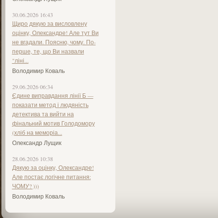
30.06.2026 16:43
Щиро дякую за висловлену
оцінку, Олександре! Але тут Ви
не вгадали. Поясню, чому. По-
перше, те, що Ви назвали
"ліні...
Володимир Коваль
29.06.2026 06:34
Єдине виправдання лінії Б —
показати метод і людяність
детектива та вийти на
фінальний мотив Голодомору
(хліб на меморіа...
Олександр Лущик
28.06.2026 10:38
Дякую за оцінку, Олександре!
Але постає логічне питання:
ЧОМУ? )))
Володимир Коваль