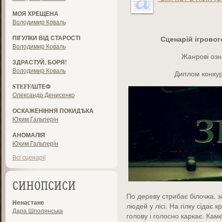
МОЯ ХРЕЩЕНА
Володимир Коваль
ПІГУЛКИ ВІД СТАРОСТІ
Сценарій ігрово
Володимир Коваль
Жанрові озн
ЗДРАСТУЙ, БОРЯ!
Володимир Коваль
Диплом конкур
STEFF/ШТЕФ
Олександр Денисенко
ОСКАЖЕНІННЯ ПОКИДѢКА
Юхим Гальперін
АНОМАЛІЯ
Юхим Гальперін
Всі сценарії
СИНОПСИСИ
По дереву стрибає білочка, з
Ненастане
людей у лісі. На гілку сідає 
Дара Шполянська
голову і голосно каркає. Кам