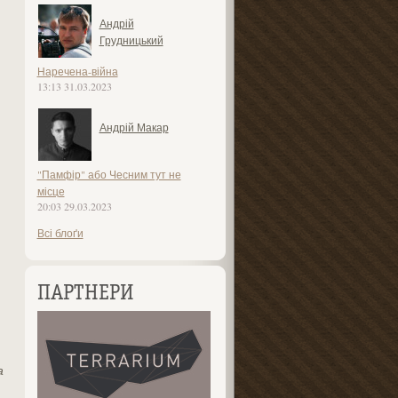
Андрій
Грудницький
Наречена-війна
13:13 31.03.2023
Андрій Макар
"Памфір" або Чесним тут не
місце
20:03 29.03.2023
Всі блоґи
ПАРТНЕРИ
а