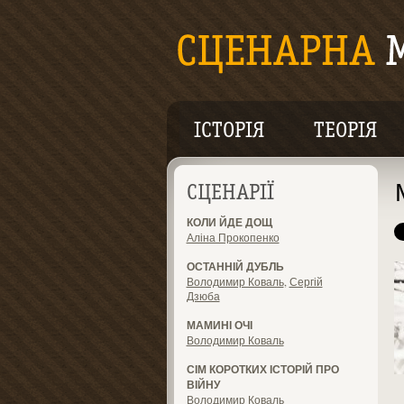
ІСТОРІЯ
ТЕОРІЯ
СЦЕНАРІЇ
КОЛИ ЙДЕ ДОЩ
Аліна Прокопенко
ОСТАННІЙ ДУБЛЬ
Володимир Коваль
,
Сергій
Дзюба
МАМИНІ ОЧІ
Володимир Коваль
СІМ КОРОТКИХ ІСТОРІЙ ПРО
ВІЙНУ
Володимир Коваль