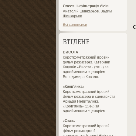
Олеся: інфільтрація бісів
Анатолій Шинкарьов
,
Вадим
Шинкарьов
Всі синопсиси
ВТІЛЕНЕ
ВИСОТА
Короткометражний ігровий
фільм режисерка Катерини
Коцюби «Висота» (2017) за
однойменним сценарієм
Володимира Коваля.
«Кров’янка»
Короткометражний ігровий
фільм режисера й сценариста
Аркадія Непиталюка
«Кров’янка» (2016) за
однойменним сценарієм…
«Сказ»
Короткометражний ігровий
фільм режисерки й
сценаристки Марисі Нікітюк та