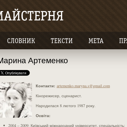
СЛОВНИК
ТЕКСТИ
МЕТА
ПР
Марина Артеменко
Контакти:
artemenko.maryna.s@gmail.com
Кінорежисер, сценарист.
Народилася 8 лютого 1987 року.
Освіта:
2004 – 2009: Київський міжнародний університет, спеціальність: