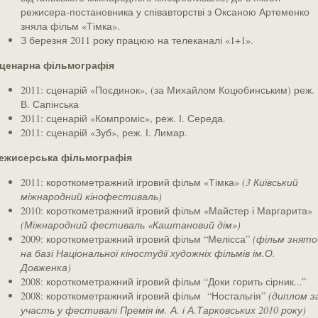
режисера-постановника у співавторстві з Оксаною Артеменко
зняла фільм «Тімка».
З березня 2011 року працюю на телеканалі «1+1».
ценарна фільмографія
2011: сценарій «Поєдинок», (за Михайлом Коцюбинським) реж.
В. Сапінська
2011: сценарій «Компроміс», реж. І. Середа.
2011: сценарій «Зуб», реж. І. Лимар.
ежисерська
фільмографія
2011: короткометражний ігровий фільм «Тімка»
(3 Київський
міжнародний кінофестиваль)
2010: короткометражний ігровий фільм «Майстер і Маргарита»
(Міжнародний фестиваль «Каштановий дім»)
2009: короткометражний ігровий фільм “Мелісса”
(фільм знято
на базі Національної кіностудії художніх фільмів ім.О.
Довженка)
2008: короткометражний ігровий фільм “Доки горить сірник...”
2008: короткометражний ігровий фільм “Ностальгія”
(диплом з
участь у фестивалі Премія ім. А. і А.Тарковських 2010 року)