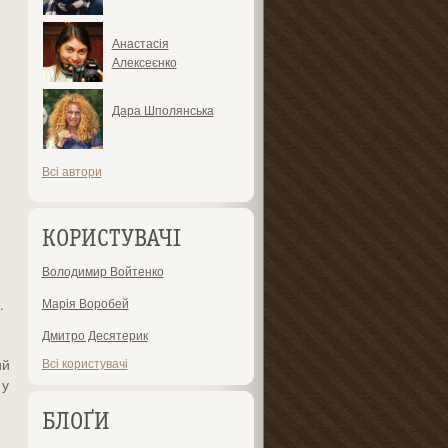
Анастасія
Алексеєнко
Дара Шполянська
Всі автори
КОРИСТУВАЧІ
Володимир Войтенко
.
Марія Воробей
Дмитро Десятерик
ий
Всі користувачі
 у
БЛОҐИ