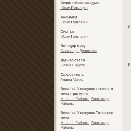
Оскаженіння покидька
Юхим Гальперін
Аномалія
Юхим Гальперін
С
Сирітки
Юхим Гальперін
Володар миру
Олександр Денисенко
Діди воювали
Р
Олена Сокірка
Одкровитель
Андрій Макар
Веселка. У пошуках таткового
меча /тритмент/
Меланія Рибалко
,
Олександр
Рибалко
Веселка. У пошуках Таткового
меча
Меланія Рибалко
,
Олександр
Рибалко