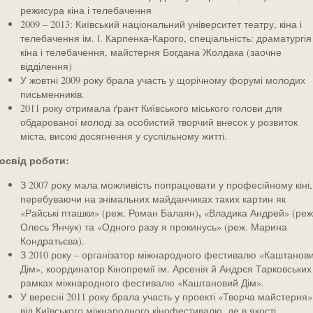
режисура кіна і телебачення
2009 – 2013: Київський національний університет театру, кіна і
телебачення ім. І. Карпенка-Карого, спеціальність: драматургія
кіна і телебачення, майстерня Богдана Жолдака (заочне
відділення)
У жовтні 2009 року брала участь у щорічному форумі молодих
письменників.
2011 року отримала ґрант Київського міського голови для
обдарованої молоді за особистий творчий внесок у розвиток
міста, високі досягнення у суспільному житті.
освід роботи:
З 2007 року мала можливість попрацювати у професійному кіні,
перебуваючи на знімальних майданчиках таких картин як
,
«Райські пташки» (реж. Роман Балаян)
«Владика Андрей» (реж
Олесь Янчук) та «Одного разу я прокинусь» (реж. Марина
Кондратьєва).
З 2010 року – організатор міжнародного фестивалю «Каштанов
Дім», координатор Кінопремії ім. Арсенія й Андрєя Тарковських
рамках міжнародного фестивалю «Каштановий Дім».
У вересні 2011 року брала участь у проекті «Творча майстерня»
від Київського міжнародного кінофестивалю, де в якості