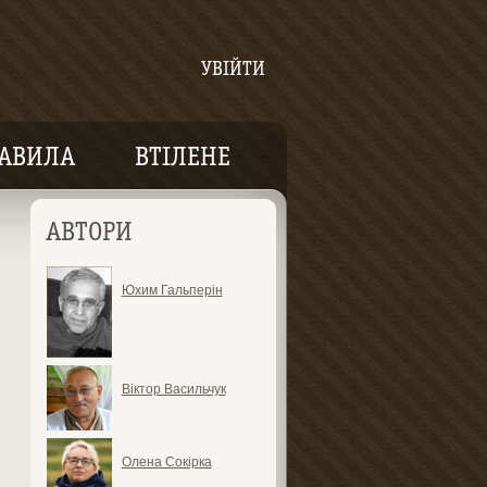
УВІЙТИ
АВИЛА
ВТІЛЕНЕ
АВТОРИ
Юхим Гальперін
Віктор Васильчук
Олена Сокірка