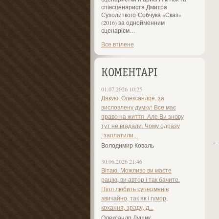
співсценариста Дмитра
Сухолиткого-Собчука «Сказ»
(2016) за однойменним
сценарієм…
Все втілене
КОМЕНТАРІ
01.07.2026 10:25
Дякую, Олександре, за
висловлену думку! Все має
право на життя. Але Ви знову
тут не вгадали. Чому одразу
"заплатили...
Володимир Коваль
30.06.2026 21:46
Вітаю. Можливо ви маєте
рацію, ви автор і так бачите.
Піпл любить суперменів
звичайно, так як і гумор,
кохання, зраду, д...
Олександр Лущик