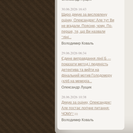
30.06.2026 16:43
Щиро дякую за висловлену
оцінку, Олександре! Але тут Ви
не вгадали. Поясню, чому. По-
перше, те, що Ви назвали
"ліні...
Володимир Коваль
29.06.2026 06:34
Єдине виправдання лінії Б —
показати метод і людяність
детектива та вийти на
фінальний мотив Голодомору
(хліб на меморіа...
Олександр Лущик
28.06.2026 10:38
Дякую за оцінку, Олександре!
Але постає логічне питання:
ЧОМУ? )))
Володимир Коваль