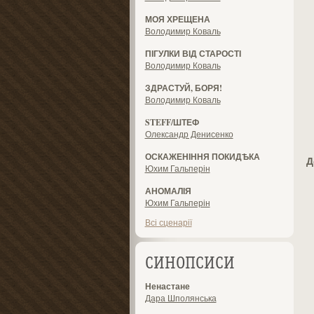
МОЯ ХРЕЩЕНА
Володимир Коваль
ПІГУЛКИ ВІД СТАРОСТІ
Володимир Коваль
ЗДРАСТУЙ, БОРЯ!
Володимир Коваль
STEFF/ШТЕФ
Олександр Денисенко
ОСКАЖЕНІННЯ ПОКИДѢКА
Д
Юхим Гальперін
АНОМАЛІЯ
Юхим Гальперін
Всі сценарії
СИНОПСИСИ
Ненастане
Дара Шполянська