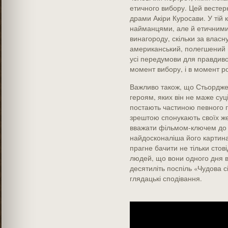
етичного вибору. Цей вестер
драми Акіри Куросави. У тій 
найманцями, але й етичними 
винагороду, скільки за власну
американський, полегшений в
усі передумови для правдивої 
момент вибору, і в момент ро
Важливо також, що Стьордже
героям, яких він не маже су
постають частиною певного г
зрештою спонукають своїх же
вважати фільмом-ключем до 
найдосконаліша його картина
прагне бачити не тільки стов
людей, що вони одного дня ві
десятиліть поспіль «Чудова с
глядацькі сподівання.