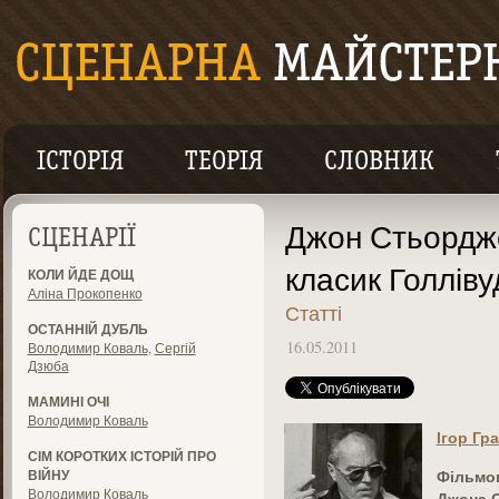
ІСТОРІЯ
ТЕОРІЯ
СЛОВНИК
Джон Стьордже
СЦЕНАРІЇ
класик Голліву
КОЛИ ЙДЕ ДОЩ
Аліна Прокопенко
Статті
ОСТАННІЙ ДУБЛЬ
16.05.2011
Володимир Коваль
,
Сергій
Дзюба
МАМИНІ ОЧІ
Володимир Коваль
Ігор Гр
СІМ КОРОТКИХ ІСТОРІЙ ПРО
Фільмог
ВІЙНУ
Володимир Коваль
Джона С