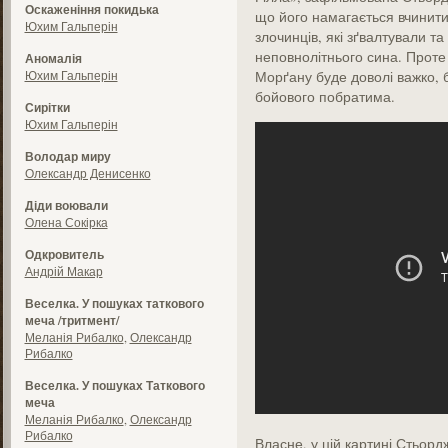
Оскаженіння покидька
що його намагається вчинит
Юхим Гальперін
злочинців, які зґвалтували т
неповнолітнього сина. Прот
Аномалія
Юхим Гальперін
Морґану буде доволі важко, 
бойового побратима.
Сирітки
Юхим Гальперін
Володар миру
Олександр Денисенко
Діди воювали
Олена Сокірка
Одкровитель
Андрій Макар
Веселка. У пошуках таткового
меча /тритмент/
Меланія Рибалко
,
Олександр
Рибалко
Веселка. У пошуках Таткового
меча
Меланія Рибалко
,
Олександр
Рибалко
Власне, у цій картині Стьордж