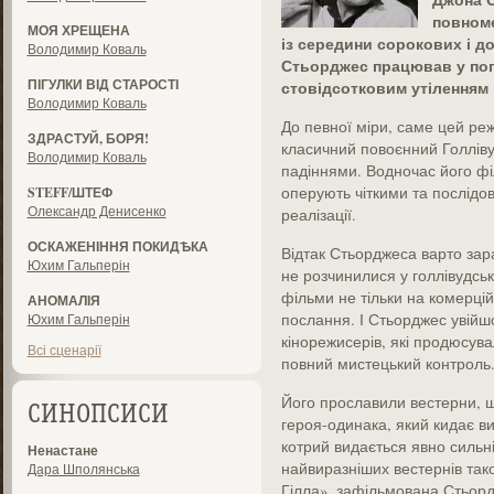
повном
МОЯ ХРЕЩЕНА
із середини сорокових і до
Володимир Коваль
Стьорджес працював у поп
ПІГУЛКИ ВІД СТАРОСТІ
стовідсотковим утіленням 
Володимир Коваль
До певної міри, саме цей ре
ЗДРАСТУЙ, БОРЯ!
класичний повоєнний Голлівуд
Володимир Коваль
падіннями. Водночас його ф
оперують чіткими та послідо
STEFF/ШТЕФ
Олександр Денисенко
реалізації.
ОСКАЖЕНІННЯ ПОКИДѢКА
Відтак Стьорджеса варто зара
Юхим Гальперін
не розчинилися у голлівудськ
фільми не тільки на комерцій
АНОМАЛІЯ
послання. І Стьорджес увійшо
Юхим Гальперін
кінорежисерів, які продюсув
Всі сценарії
повний мистецький контроль
Його прославили вестерни, 
СИНОПСИСИ
героя-одинака, який кидає ви
котрий видається явно сильн
Ненастане
найвиразніших вестернів таког
Дара Шполянська
Гілла», зафільмована Стьорд