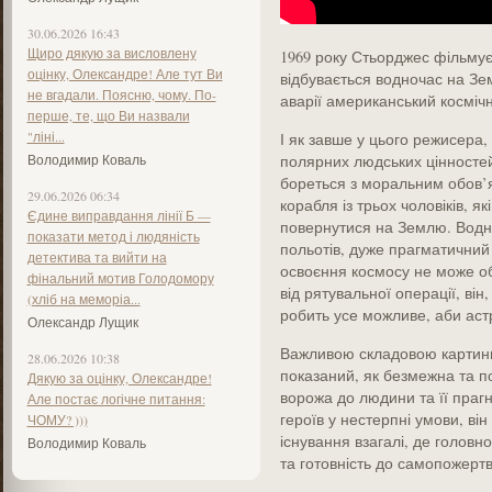
30.06.2026 16:43
Щиро дякую за висловлену
1969 року Стьорджес фільмує 
оцінку, Олександре! Але тут Ви
відбувається водночас на Зем
не вгадали. Поясню, чому. По-
аварії американський косміч
перше, те, що Ви назвали
"ліні...
І як завше у цього режисера,
Володимир Коваль
полярних людських цінностей
бореться з моральним обов’яз
29.06.2026 06:34
корабля із трьох чоловіків, я
Єдине виправдання лінії Б —
повернутися на Землю. Водноч
показати метод і людяність
польотів, дуже прагматичний 
детектива та вийти на
освоєння космосу не може об
фінальний мотив Голодомору
від рятувальної операції, він
(хліб на меморіа...
робить усе можливе, аби ас
Олександр Лущик
Важливою складовою картини 
28.06.2026 10:38
показаний, як безмежна та п
Дякую за оцінку, Олександре!
ворожа до людини та її прагн
Але постає логічне питання:
героїв у нестерпні умови, ві
ЧОМУ? )))
існування взагалі, де головн
Володимир Коваль
та готовність до самопожертв