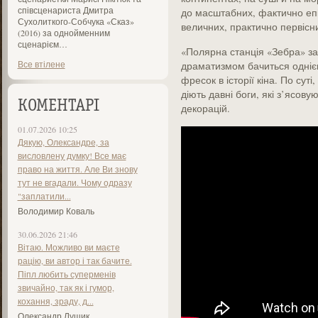
співсценариста Дмитра
до масштабних, фактично епіч
Сухолиткого-Собчука «Сказ»
величних, практично первісн
(2016) за однойменним
сценарієм…
«Полярна станція «Зебра» за
Все втілене
драматизмом бачиться одніє
фресок в історії кіна. По сут
діють давні боги, які з’ясовую
КОМЕНТАРІ
декорацій.
01.07.2026 10:25
Дякую, Олександре, за
висловлену думку! Все має
право на життя. Але Ви знову
тут не вгадали. Чому одразу
"заплатили...
Володимир Коваль
30.06.2026 21:46
Вітаю. Можливо ви маєте
рацію, ви автор і так бачите.
Піпл любить суперменів
звичайно, так як і гумор,
кохання, зраду, д...
Олександр Лущик