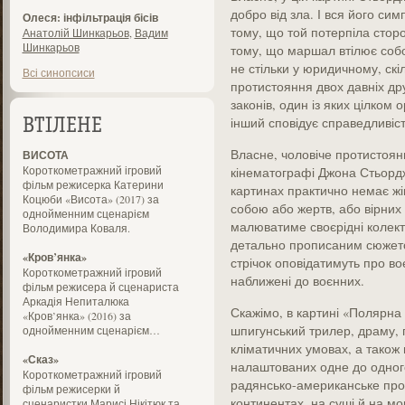
добро від зла. І вся його си
Олеся: інфільтрація бісів
тому, що той потерпіла сторо
Анатолій Шинкарьов
,
Вадим
Шинкарьов
тому, що маршал втілює собо
не стільки у юридичному, скі
Всі синопсиси
протистояння двох давніх дру
законів, один із яких цілком 
інший сповідує справедливіст
ВТІЛЕНЕ
Власне, чоловіче протистоя
ВИСОТА
Короткометражний ігровий
кінематографі Джона Стьордж
фільм режисерка Катерини
картинах практично немає жін
Коцюби «Висота» (2017) за
собою або жертв, або вірних п
однойменним сценарієм
малюватиме своєрідні колекти
Володимира Коваля.
детально прописаним сюжетом
«Кров’янка»
стрічок оповідатимуть про во
Короткометражний ігровий
наближені до воєнних.
фільм режисера й сценариста
Аркадія Непиталюка
Скажімо, в картині «Полярна
«Кров’янка» (2016) за
шпигунський трилер, драму, 
однойменним сценарієм…
кліматичних умовах, а також 
«Сказ»
налаштованих одне до одного 
Короткометражний ігровий
радянсько-американське прот
фільм режисерки й
континентах, на суші й на мор
сценаристки Марисі Нікітюк та