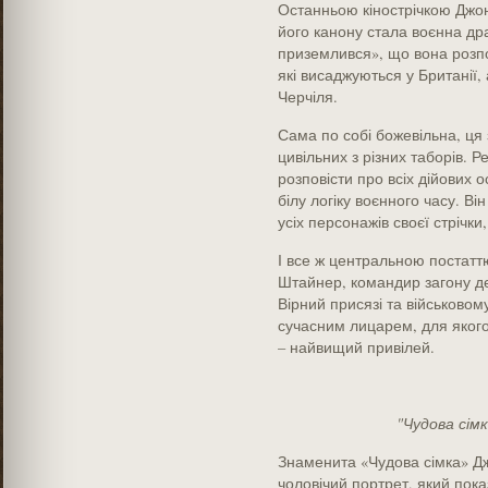
Останньою кінострічкою Джо
його канону стала воєнна дра
приземлився», що вона розпо
які висаджуються у Британії,
Черчіля.
Сама по собі божевільна, ця 
цивільних з різних таборів. 
розповісти про всіх дійових о
білу логіку воєнного часу. В
усіх персонажів своєї стрічк
І все ж центральною постатт
Штайнер, командир загону дес
Вірний присязі та військовом
сучасним лицарем, для якого 
– найвищий привілей.
"Чудова сімк
Знаменита «Чудова сімка» Д
чоловічий портрет, який показ