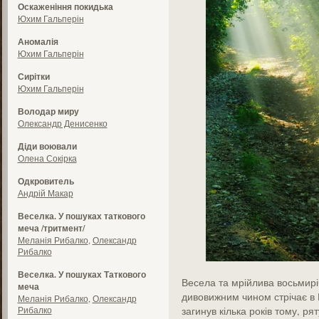
Оскаженіння покидька
Юхим Гальперін
Аномалія
Юхим Гальперін
Сирітки
Юхим Гальперін
Володар миру
Олександр Денисенко
Діди воювали
Олена Сокірка
Одкровитель
Андрій Макар
Веселка. У пошуках таткового
меча /тритмент/
Меланія Рибалко
,
Олександр
Рибалко
Веселка. У пошуках Таткового
Весела та мрійлива восьмирі
меча
дивовижним чином стрічає в 
Меланія Рибалко
,
Олександр
Рибалко
загинув кілька років тому, ря