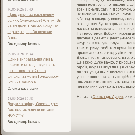
лишні речі , вони не підходять до 
30.06.2026 16:43
вози з кіньми, хати під соломою, бу
не місце машинам і механізмам.
Щиро дякую за висловлену
6.Занадто швидко у вашому сцена
оцінку, Олександре! Але тут Ви
а він до речі був кращим антагоніс
не вгадали. Поясню, чому. По-
далеко на одному місці і розлива
перше, те, що Ви назвали
Ну і наостанок. Добрий і ніжний д
"ліні...
дисонує в деяких сценах («Веселк
жбурляє в чаклуна. Влучає!»»Кони
Володимир Коваль
таки, отримує чобітком прямісіньк
прописаного характеру дівчинки.
29.06.2026 06:34
Взагалі то , я так розумію, ви ви
Єдине виправдання лінії Б —
Це важко. Дуже важко. У кіносцена
показати метод і людяність
героїв, яскрава візуалізація характ
детектива та вийти на
літературщини». У письменника н
фінальний мотив Голодомору
у сценариста і таланту потрібно 
письменники , які пишуть геніаль
(хліб на меморіа...
прийнятний сценарій, таких прикл
Олександр Лущик
Написав
Олександр Лущик
,
20:40 
28.06.2026 10:38
Дякую за оцінку, Олександре!
Але постає логічне питання:
ЧОМУ? )))
Володимир Коваль