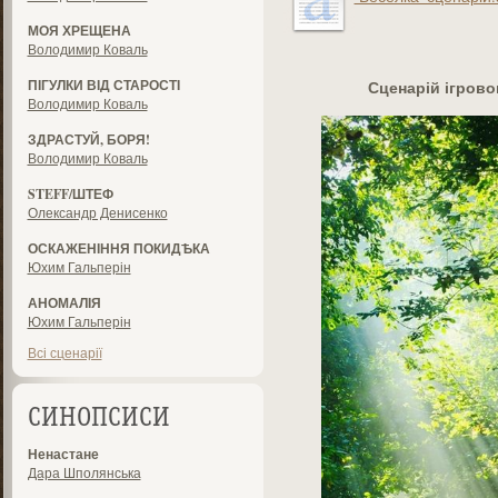
МОЯ ХРЕЩЕНА
Володимир Коваль
ПІГУЛКИ ВІД СТАРОСТІ
Сценарій ігров
Володимир Коваль
ЗДРАСТУЙ, БОРЯ!
Володимир Коваль
STEFF/ШТЕФ
Олександр Денисенко
ОСКАЖЕНІННЯ ПОКИДѢКА
Юхим Гальперін
АНОМАЛІЯ
Юхим Гальперін
Всі сценарії
СИНОПСИСИ
Ненастане
Дара Шполянська