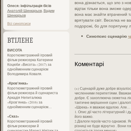
вона дізнається, що зло з н
Олеся: інфільтрація бісів
відтак тільки вона зможе оде
Анатолій Шинкарьов
,
Вадим
вона має знайти втрачений т
Шинкарьов
врятувати світ. Веселка не в
Всі синопсиси
подорожі, бо для порятунку 
Синопсис сценарію
ч
ВТІЛЕНЕ
ВИСОТА
Короткометражний ігровий
фільм режисерка Катерини
Коментарі
Коцюби «Висота» (2017) за
однойменним сценарієм
Володимира Коваля.
«Кров’янка»
Короткометражний ігровий
(+) Сценарій дуже добре візуалізов
фільм режисера й сценариста
численними перипетіями. Вважаю що
Аркадія Непиталюка
добре. Є захоплююча сюжетна ліні
«Кров’янка» (2016) за
тактичне вирішення сцен і діалогі
однойменним сценарієм…
«Шрека» я вважаю вдалою. Але…
1. Опис дії часто літературний і
«Сказ»
його важко.
Короткометражний ігровий
2.Діалоги героїв часто однакові. 
фільм режисерки й
різниці не буде відчутно . Вони г
сценаристки Марисі Нікітюк та
стосується трохи менше)