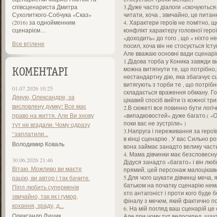
співсценариста Дмитра
3.Дуже часто діалоги «скочуються
Сухолиткого-Собчука «Сказ»
читати, хоча , звичайно, це пита
(2016) за однойменним
4. Характери героїв не помітно, що
сценарієм…
конфлікт характеру головної герої
«доходить» до того , що « ніхто 
Все втілене
посил, хоча він не стосується Іст
Але вважаю основні вади сценар
1.Дідова торба у Коника завжди в
можна витягнути те, що потрібно,(
КОМЕНТАРІ
нестандартну дію, яка збагачує с
витягують з торби те , що потріб
01.07.2026 10:25
складається враження обману. Го
Дякую, Олександре, за
цікавий спосіб вийти із кожної три
висловлену думку! Все має
2.В сюжеті все повинно бути логіч
право на життя. Але Ви знову
«випадковостей» дуже багато.( «От
поки вас не зустріли» )
тут не вгадали. Чому одразу
3.Напруга і переживання за героїв
"заплатили...
в кінці сценарію . У вас Сильно р
Володимир Коваль
вона займає занадто велику част
4. Мама дівчинки має безсловесну 
30.06.2026 21:46
Дідуся занадто «багато» і він люб
Вітаю. Можливо ви маєте
прямий, цей персонаж малоцікавий
5.Для чого шукати дівчинці меча, 
рацію, ви автор і так бачите.
батьком на початку сценарію немає
Піпл любить суперменів
хто антагоніст і проти кого буде 
звичайно, так як і гумор,
фіналу з мечем, який фактично по
кохання, зраду, д...
6. На мій погляд ваш сценарій це
Олександр Лущик
Але при чому тут велосипед, шах