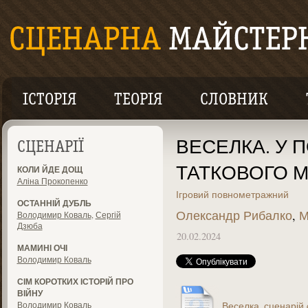
ІСТОРІЯ
ТЕОРІЯ
СЛОВНИК
ВЕСЕЛКА. У 
СЦЕНАРІЇ
ТАТКОВОГО 
КОЛИ ЙДЕ ДОЩ
Аліна Прокопенко
Ігровий повнометражний
ОСТАННІЙ ДУБЛЬ
Олександр Рибалко
,
М
Володимир Коваль
,
Сергій
Дзюба
20.02.2024
МАМИНІ ОЧІ
Володимир Коваль
СІМ КОРОТКИХ ІСТОРІЙ ПРО
ВІЙНУ
Володимир Коваль
Веселка_сценарій.