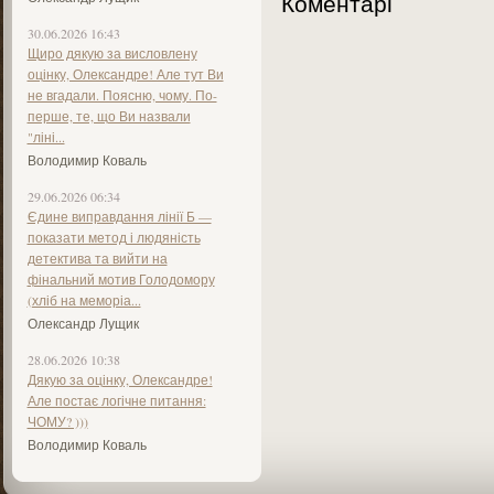
Коментарі
30.06.2026 16:43
Щиро дякую за висловлену
оцінку, Олександре! Але тут Ви
не вгадали. Поясню, чому. По-
перше, те, що Ви назвали
"ліні...
Володимир Коваль
29.06.2026 06:34
Єдине виправдання лінії Б —
показати метод і людяність
детектива та вийти на
фінальний мотив Голодомору
(хліб на меморіа...
Олександр Лущик
28.06.2026 10:38
Дякую за оцінку, Олександре!
Але постає логічне питання:
ЧОМУ? )))
Володимир Коваль