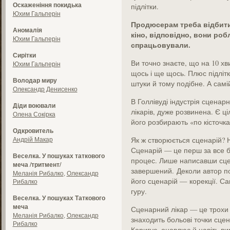
Оскаженіння покидька
підлітки.
Юхим Гальперін
Продюсерам треба відбити
Аномалія
кіно, відповідно, вони робл
Юхим Гальперін
спрацьовували.
Сирітки
Ви точно знаєте, що на 10 х
Юхим Гальперін
щось і ще щось. Плюс підлітк
Володар миру
штуки й тому подібне. А самі
Олександр Денисенко
В Голлівуді індустрія сценарн
Діди воювали
лікарів, дуже розвинена. Є ці
Олена Сокірка
його розбирають «по кісточка
Одкровитель
Андрій Макар
Як ж створюється сценарій? Н
Сценарій — це перш за все б
Веселка. У пошуках таткового
процес. Лише написавши сцен
меча /тритмент/
завершений. Деколи автор пот
Меланія Рибалко
,
Олександр
його сценарій — корекції. Са
Рибалко
гуру.
Веселка. У пошуках Таткового
меча
Сценарний лікар — це трохи 
Меланія Рибалко
,
Олександр
знаходить больові точки сцен
Рибалко
Коригує, оновлює й навіть ви