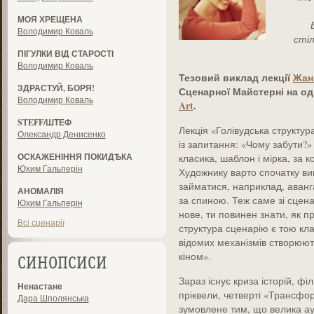
МОЯ ХРЕЩЕНА
Володимир Коваль
стіл
ПІГУЛКИ ВІД СТАРОСТІ
Володимир Коваль
Тезовий виклад лекції
Жан
ЗДРАСТУЙ, БОРЯ!
Сценарної Майстерні н
а од
Володимир Коваль
Art
.
STEFF/ШТЕФ
Лекція «Голівудська структур
Олександр Денисенко
із запитання: «Чому забути?»
ОСКАЖЕНІННЯ ПОКИДѢКА
класика, шаблон і мірка, за 
Юхим Гальперін
Художнику варто спочатку ви
займатися, наприклад, аванг
АНОМАЛІЯ
за спиною. Теж саме зі сце
Юхим Гальперін
нове, ти повинен знати, як п
Всі сценарії
структура сценарію є тою кл
відомих механізмів створюють
кіном».
СИНОПСИСИ
Зараз існує криза історій, ф
Ненастане
пріквели, четверті «Трансфо
Дара Шполянська
зумовлене тим, що велика ауд