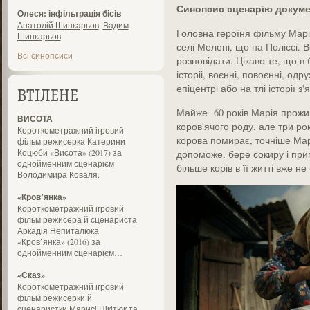
Синопсис сценарію докумен
Олеся: інфільтрація бісів
Анатолій Шинкарьов
,
Вадим
Головна героїня фільму Марія
Шинкарьов
селі Мелені, що на Поліссі. В
Всі синопсиси
розповідати. Цікаво те, що в 
історіі, воєнні, повоєнні, од
епіцентрі або на тлі історії з
ВТІЛЕНЕ
Майже 60 років Марія прожи
ВИСОТА
коров'ячого роду, але три рок
Короткометражний ігровий
корова помирає, точніше Марі
фільм режисерка Катерини
Коцюби «Висота» (2017) за
допоможе, бере сокиру і при
однойменним сценарієм
більше корів в її житті вже не
Володимира Коваля.
«Кров’янка»
Короткометражний ігровий
фільм режисера й сценариста
Аркадія Непиталюка
«Кров’янка» (2016) за
однойменним сценарієм…
«Сказ»
Короткометражний ігровий
фільм режисерки й
сценаристки Марисі Нікітюк та