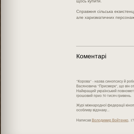
щось купити.
Справжня сільська екзистенці
але харизматичних персонажі
Коментарі
"Корова" - назва синопсису й ро
Васяновича "Присмерк", що він о
Найкращий український повнометр
грошовий приз 50 тисяч гривень.
Журі міжнародної федерації кіноп
особливу відзнаку...
Написав
Володимир Войтенко
,
17