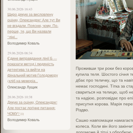
30.06.2026 16:43
Щиро дякую за висловлену
оцінку, Олександре! Але тут Ви
не вгадали. Поясню, чому. По-
перше, те, що Ви назвали
"ліні...
Володимир Коваль
29.06.2026 06:34
Єдине виправдання лінії Б —
показати метод і людяність
Проживши три роки без коров
детектива та вийти на
купила теля. Шостого січня т
фінальний мотив Голодомору
дбає про теличку, що та наві
(хліб на меморіа...
немає господині. Тітка за ст
Олександр Лущик
свариться на телицю, щоб не
28.06.2026 10:38
та надією, розповідає про епі
Дякую за оцінку, Олександре!
присутня корова. Марія переж
Але постає логічне питання:
Різдво.
ЧОМУ? )))
Володимир Коваль
Сашко навпомацки намагаєтьс
колеса. Коли він його закінчи
допоможе й тітці з обробкою 