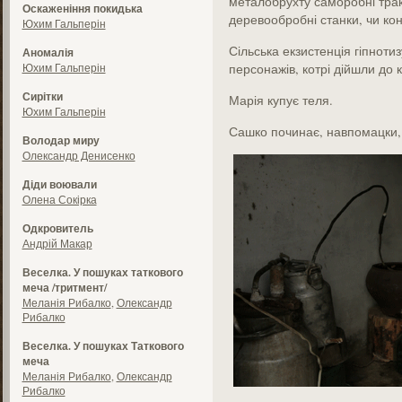
металобрухту саморобні тра
Оскаженіння покидька
деревообробні станки, чи ко
Юхим Гальперін
Сільська екзистенція гіпнот
Аномалія
Юхим Гальперін
персонажів, котрі дійшли до 
Сирітки
Марія купує теля.
Юхим Гальперін
Сашко починає, навпомацки, 
Володар миру
Олександр Денисенко
Діди воювали
Олена Сокірка
Одкровитель
Андрій Макар
Веселка. У пошуках таткового
меча /тритмент/
Меланія Рибалко
,
Олександр
Рибалко
Веселка. У пошуках Таткового
меча
Меланія Рибалко
,
Олександр
Рибалко