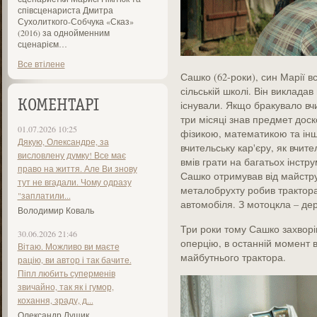
співсценариста Дмитра
Сухолиткого-Собчука «Сказ»
(2016) за однойменним
сценарієм…
Все втілене
Сашко (62-роки), син Марії 
сільській школі. Він виклада
КОМЕНТАРІ
існували. Якщо бракувало вчит
три місяці знав предмет доск
01.07.2026 10:25
фізикою, математикою та і
Дякую, Олександре, за
вчительську кар'єру, як вчит
висловлену думку! Все має
вмів грати на багатьох інст
право на життя. Але Ви знову
Сашко отримував від майстру
тут не вгадали. Чому одразу
металобрухту робив трактора
"заплатили...
автомобіля. З мотоцкла – де
Володимир Коваль
Три роки тому Сашко захворів 
30.06.2026 21:46
оперцію, в останній момент 
Вітаю. Можливо ви маєте
майбутнього трактора.
рацію, ви автор і так бачите.
Піпл любить суперменів
звичайно, так як і гумор,
кохання, зраду, д...
Олександр Лущик