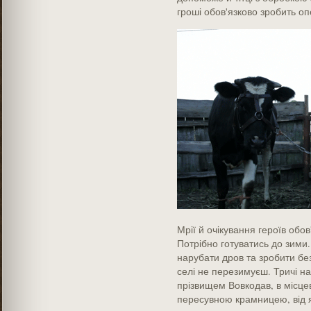
гроші обов'язково зробить оп
Мрії й очікування героїв обов
Потрібно готуватись до зими.
нарубати дров та зробити без
селі не перезимуєш. Тричі н
прізвищем Вовкодав, в місцев
пересувною крамницею, від я