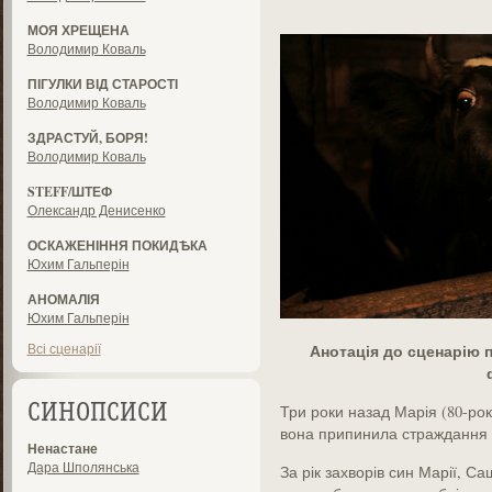
МОЯ ХРЕЩЕНА
Володимир Коваль
ПІГУЛКИ ВІД СТАРОСТІ
Володимир Коваль
ЗДРАСТУЙ, БОРЯ!
Володимир Коваль
STEFF/ШТЕФ
Олександр Денисенко
ОСКАЖЕНІННЯ ПОКИДѢКА
Юхим Гальперін
АНОМАЛІЯ
Юхим Гальперін
Всі сценарії
Анотація до сценарію
Три роки назад Марія (80-рок
СИНОПСИСИ
вона припинила страждання т
Ненастане
Дара Шполянська
За рік захворів син Марії, Са