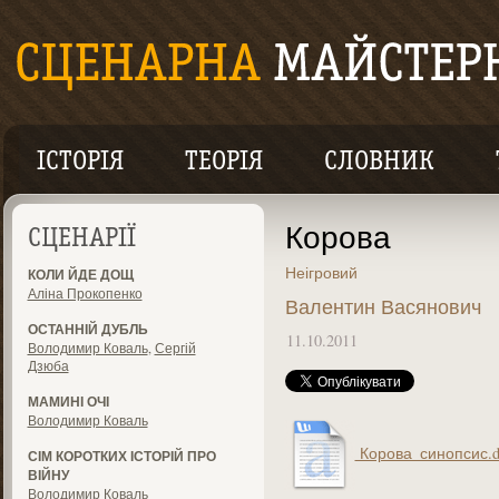
ІСТОРІЯ
ТЕОРІЯ
СЛОВНИК
Корова
СЦЕНАРІЇ
Неігровий
КОЛИ ЙДЕ ДОЩ
Аліна Прокопенко
Валентин Васянович
ОСТАННІЙ ДУБЛЬ
11.10.2011
Володимир Коваль
,
Сергій
Дзюба
МАМИНІ ОЧІ
Володимир Коваль
Корова_синопсис.d
СІМ КОРОТКИХ ІСТОРІЙ ПРО
ВІЙНУ
Володимир Коваль