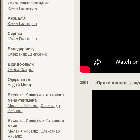
Оскаженіння покидька
Юхим Гальперін
Аномалія
Юхим Гальперін
Сирітки
Юхим Гальперін
Володар миру
Олександр Денисенко
Діди воювали
Олена Сокірка
Одкровитель
2004
–
«
Проти сонця»
(доку
Андрій Макар
Веселка. У пошуках таткового
меча /тритмент/
Меланія Рибалко
,
Олександр
Рибалко
Веселка. У пошуках Таткового
меча
Меланія Рибалко
,
Олександр
Рибалко