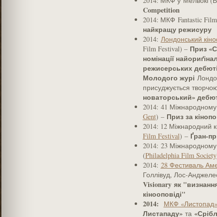
2014: МКФ у Мелвокі (
Competition
2014: МКФ Fantastic Fil
найкращу режисуру
2014:
Лондонський кін
Приз «
Film Festival) –
номінації найориґіна
режисерських дебют
Молодого журі
Лондо
присуджується творч
новаторський» дебю
2014: 41 Міжнародному к
Приз за кіноп
Gent
) –
2014: 12 Міжнародний 
Ґран-пр
Film Festival
) –
2014: 23 Міжнародному
(
Philadelphia Film Society
2014:
28 Фестиваль Аме
Голлівуд, Лос-Анджел
Visionary як "визнан
кінооповіді"
2014:
МКФ «Листопад
Листападу»
«Срібл
та