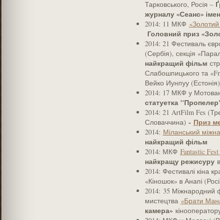
Ґ
Тарковського, Росія –
журналу «Сеанс» іме
2014: 11 МКФ
«Золотий
Головний приз «Зол
2014: 21 Фестиваль євр
(Сербія), секція «Парал
найкращий фільм
стр
Слабошпицького та «Fre
Вейко Иунпуу (Естонія)
2014: 17 МКФ у Мотован
статуетка "Пропелер
2014: 21 ArtFilm Fes (Т
-
Приз м
Словаччина)
2014:
Міланський міжн
найкращий фільм
2014: МКФ
Fantastic Fest
найкращу режисуру
в
2014: Фестивалі кіна кр
«Кіношок» в Анапі (Рос
2014: 35 Міжнародний 
мистецтва
«Брати Мана
камера»
кінооператор