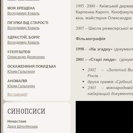
1995 -2000 – Київський держа
МОЯ ХРЕЩЕНА
Карпенка-Карого. Кінофакул
Володимир Коваль
кіна, майстерня Олександра 
ПІГУЛКИ ВІД СТАРОСТІ
Володимир Коваль
2007 – Школа режисерської 
ЗДРАСТУЙ, БОРЯ!
Фільмографія
Володимир Коваль
1998
«На згадку»
–
(документ
STEFF/ШТЕФ
Олександр Денисенко
2001
– «Старі люди»
(докум
ОСКАЖЕНІННЯ ПОКИДѢКА
2002
–
«Золотий Ви
Юхим Гальперін
Росія, -
АНОМАЛІЯ
друга премія «Срібний
Юхим Гальперін
2003
– міжнароднмй
найкращий документа
Всі сценарії
СИНОПСИСИ
Ненастане
Дара Шполянська