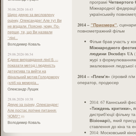
Четвертого
програмі
Міжнародної федерації
30.06.2026 16:43
українськийу повноме
Щиро дякую за висловлену
оцінку, Олександре! Але тут Ви
2014 –
"Присмерк"
, сценари
не вгадали. Поясню, чому. По-
повнометражний фільм
перше, те, що Ви назвали
"ліні...
Фільм брав участь у 
Володимир Коваль
Міжнародного фестив
людини Docudays UA
(
29.06.2026 06:34
журі з формулюванням
Єдине виправдання лінії Б —
показати метод і людяність
змалювання людської ст
детектива та вийти на
2014
–
«Плем'я»
(ігровий п/
фінальний мотив Голодомору
оператор, продюсер
(хліб на меморіа...
Олександр Лущик
28.06.2026 10:38
2014: 67 Каннський фе
Дякую за оцінку, Олександре!
«Тиждень критики», 
Але постає логічне питання:
дистриб'юції фільму та
ЧОМУ? )))
Візіонарі),
який прису
Володимир Коваль
ставлення до кіна та е
2014: Московський кін