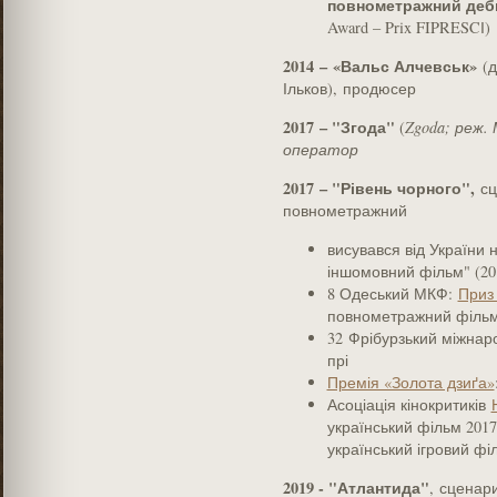
повнометражний деб
Award – Prix FIPRESCІ)
2014
–
«Вальс Алчевськ»
(д
Ільков), продюсер
2017 – "Згода"
(
Zgoda; реж.
оператор
2017 – "Рівень чорного",
сц
повнометражний
висувався від України 
іншомовний фільм" (20
8 Одеський МКФ:
Приз
повнометражний філь
32 Фрібурзький міжнар
прі
Премія «Золота дзиґа»
Асоціація кінокритиків
український фільм 2017
український ігровий фі
2019 - "Атлантида"
, сценари