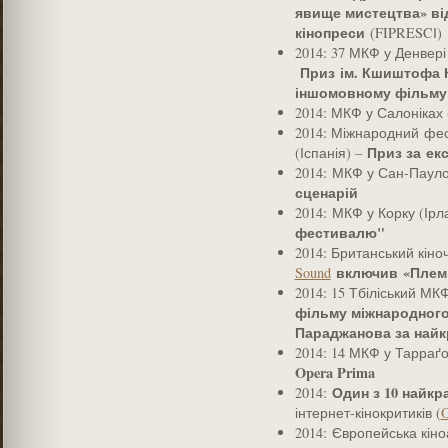
явище мистецтва» ві
кінопреси
(FIPRESCІ)
2014: 37 МКФ у Денвер
Приз ім. Кшиштофа 
іншомовному фільму
2014: МКФ у Салоніках 
2014: Міжнародний фес
Приз за ек
(Іспанія) –
2014: МКФ у Сан-Пауло
сценарій
2014: МКФ у Корку (Ірл
фестивалю"
2014: Британський кін
включив
«Плем
Sound
2014: 15 Тбіліський МК
фільму міжнародного
Параджанова за найк
2014: 14 МКФ у Тарраґо
Opera Prima
Один з 10 найкр
2014:
інтернет-кінокритиків (
O
2014: Європейська кін