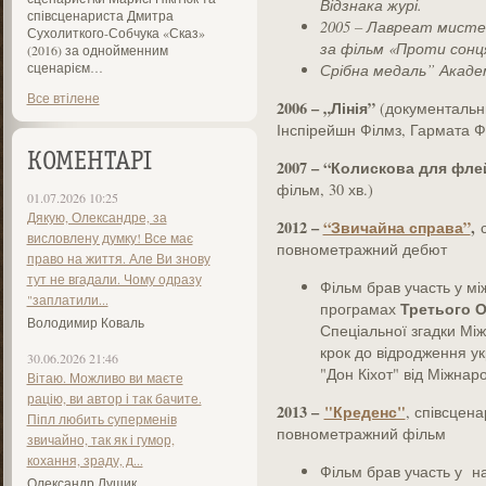
Відзнака журі.
співсценариста Дмитра
2005 – Лавреат мистец
Сухолиткого-Собчука «Сказ»
за фільм «Проти сонц
(2016) за однойменним
сценарієм…
Срібна медаль” Акаде
Все втілене
2006 – „Лінія”
(документальн
Інспірейшн Філмз, Гармата Ф
КОМЕНТАРІ
2007 – “Колискова для фле
фільм, 30 хв.)
01.07.2026 10:25
Дякую, Олександре, за
2012 –
“Звичайна справа”
,
с
висловлену думку! Все має
повнометражний дебют
право на життя. Але Ви знову
тут не вгадали. Чому одразу
Фільм брав участь у мі
"заплатили...
Третього 
програмах
Володимир Коваль
Спеціальної згадки Мі
крок до відродження ук
30.06.2026 21:46
"Дон Кіхот" від Міжнар
Вітаю. Можливо ви маєте
рацію, ви автор і так бачите.
2013 –
"Креденс"
, співсцен
Піпл любить суперменів
повнометражний фільм
звичайно, так як і гумор,
кохання, зраду, д...
Фільм брав участь у на
Олександр Лущик