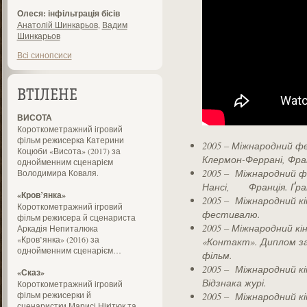
Олеся: інфільтрація бісів
Анатолій Шинкарьов
,
Вадим
Шинкарьов
Всі синопсиси
ВТІЛЕНЕ
ВИСОТА
Короткометражний ігровий
фільм режисерка Катерини
2005 – Міжнародний ф
Коцюби «Висота» (2017) за
Клермон-Феррані, Фран
однойменним сценарієм
2005 –
Міжнародний ф
Володимира Коваля.
Нансі, Франція. Ґра
«Кров’янка»
2005 –
Міжнародний кі
Короткометражний ігровий
фестивалю.
фільм режисера й сценариста
2005 – Міжнародний к
Аркадія Непиталюка
«Кров’янка» (2016) за
«Контакт». Диплом з
однойменним сценарієм…
фільм.
2005 –
Міжнародний к
«Сказ»
Відзнака журі
.
Короткометражний ігровий
фільм режисерки й
2005 –
Міжнародний к
сценаристки Марисі Нікітюк та