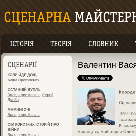
ІСТОРІЯ
ТЕОРІЯ
СЛОВНИК
Валентин Вас
СЦЕНАРІЇ
КОЛИ ЙДЕ ДОЩ
Аліна Прокопенко
ОСТАННІЙ ДУБЛЬ
Коорди
Володимир Коваль
,
Сергій
Дзюба
Сценари
МАМИНІ ОЧІ
1990 -19
Володимир Коваль
театраль
СІМ КОРОТКИХ ІСТОРІЙ ПРО
Кінофак
ВІЙНУ
мистецтва, майстерня Олекс
Володимир Коваль