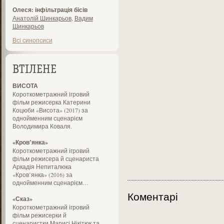
Олеся: інфільтрація бісів
Анатолій Шинкарьов
,
Вадим
Шинкарьов
Всі синопсиси
ВТІЛЕНЕ
ВИСОТА
Короткометражний ігровий
фільм режисерка Катерини
Коцюби «Висота» (2017) за
однойменним сценарієм
Володимира Коваля.
«Кров’янка»
Короткометражний ігровий
фільм режисера й сценариста
Аркадія Непиталюка
«Кров’янка» (2016) за
однойменним сценарієм…
Коментарі
«Сказ»
Короткометражний ігровий
фільм режисерки й
сценаристки Марисі Нікітюк та