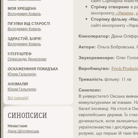
сайті Сценарна Майст
Стрічку створено
в р
МОЯ ХРЕЩЕНА
кінопроекту
«Україно, g
Володимир Коваль
Сторінку фільму
«Нац
ПІГУЛКИ ВІД СТАРОСТІ
сайті кінопроекту «Укра
Володимир Коваль
Кінооператор:
Діана Оліфір
ЗДРАСТУЙ, БОРЯ!
Володимир Коваль
Актори:
Ольга Бобровська, 
STEFF/ШТЕФ
Звукорежисери:
Олег Голов
Олександр Денисенко
Виробництво:
Fresh Produc
ОСКАЖЕНІННЯ ПОКИДѢКА
Юхим Гальперін
Тривалість
фільму: 11 хв
АНОМАЛІЯ
Юхим Гальперін
Синопсис:
В універститеті Оксана вивчає
Всі сценарії
міжкультурними зв’язками. Н
багаті іноземці. На столі в О
європейських держав. Їх стає
СИНОПСИСИ
дочекається, коли залишитьс
Ненастане
українознавства і досліджень 
Дара Шполянська
розуміє, що перше їй таки бл