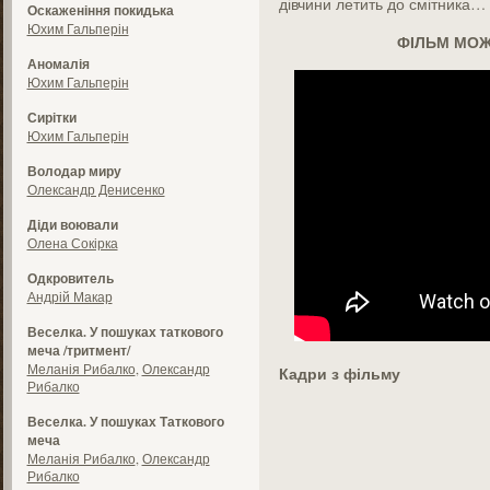
дівчини летить до смітника…
Оскаженіння покидька
Юхим Гальперін
ФІЛЬМ МОЖ
Аномалія
Юхим Гальперін
Сирітки
Юхим Гальперін
Володар миру
Олександр Денисенко
Діди воювали
Олена Сокірка
Одкровитель
Андрій Макар
Веселка. У пошуках таткового
меча /тритмент/
Меланія Рибалко
,
Олександр
Кадри з фільму
Рибалко
Веселка. У пошуках Таткового
меча
Меланія Рибалко
,
Олександр
Рибалко