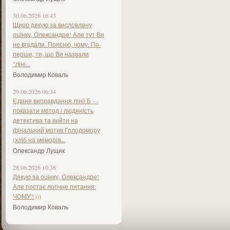
30.06.2026 16:43
Щиро дякую за висловлену
оцінку, Олександре! Але тут Ви
не вгадали. Поясню, чому. По-
перше, те, що Ви назвали
"ліні...
Володимир Коваль
29.06.2026 06:34
Єдине виправдання лінії Б —
показати метод і людяність
детектива та вийти на
фінальний мотив Голодомору
(хліб на меморіа...
Олександр Лущик
28.06.2026 10:38
Дякую за оцінку, Олександре!
Але постає логічне питання:
ЧОМУ? )))
Володимир Коваль