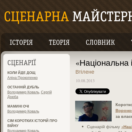
ІСТОРІЯ
ТЕОРІЯ
СЛОВНИК
«Національна і
СЦЕНАРІЇ
Втілене
КОЛИ ЙДЕ ДОЩ
Аліна Прокопенко
10.08.2013
ОСТАННІЙ ДУБЛЬ
Володимир Коваль
,
Сергій
Дзюба
Коротк
МАМИНІ ОЧІ
Вороно
Володимир Коваль
за
влас
СІМ КОРОТКИХ ІСТОРІЙ ПРО
ВІЙНУ
«Наці
Сценарій фільму
Володимир Коваль