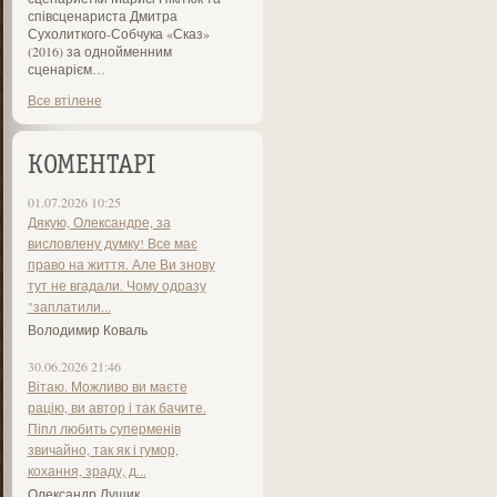
співсценариста Дмитра
Сухолиткого-Собчука «Сказ»
(2016) за однойменним
сценарієм…
Все втілене
КОМЕНТАРІ
01.07.2026 10:25
Дякую, Олександре, за
висловлену думку! Все має
право на життя. Але Ви знову
тут не вгадали. Чому одразу
"заплатили...
Володимир Коваль
30.06.2026 21:46
Вітаю. Можливо ви маєте
рацію, ви автор і так бачите.
Піпл любить суперменів
звичайно, так як і гумор,
кохання, зраду, д...
Олександр Лущик