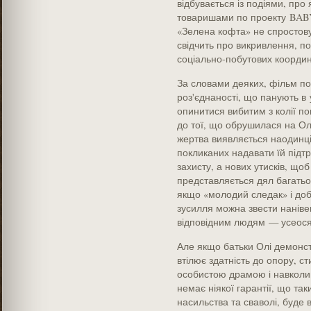
відбувається із подіями, про
товаришами по проекту BABY
«Зелена кофта» не спростову
свідчить про викривлення, по
соціально-побутових координ
За словами деяких, фільм пока
роз'єднаності, що панують в у
опинитися вибитим з колії по
до тої, що обрушилася на Олю
жертва виявляється наодинці з
покликаних надавати їй підтр
захисту, а нових утисків, що
представляється дял багатьох 
якщо «молодий следак» і доб'
зусилля можна звести наніве
відповідним людям — усеося
Але якщо батьки Олі демонстр
втілює здатність до опору, с
особистою драмою і навкол
немає ніякої гарантії, що т
насильства та сваволі, буде 