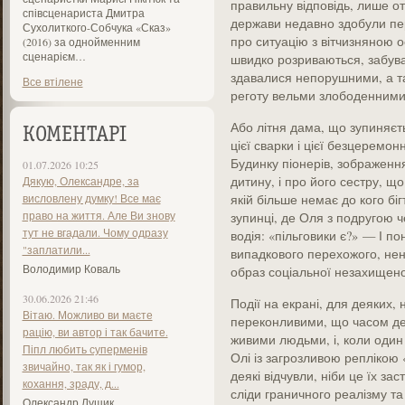
правильну відповідь, лише о
співсценариста Дмитра
держави недавно здобули пере
Сухолиткого-Собчука «Сказ»
про ситуацію з вітчизняною ос
(2016) за однойменним
сценарієм…
швидко розриваються, забува
здавалися непорушними, а та
Все втілене
реготу вельми злободенними
Або літня дама, що зупиняєть
КОМЕНТАРІ
цієї сварки і цієї безцеремон
Будинку піонерів, зображення
01.07.2026 10:25
дитину, і про його сестру, що
Дякую, Олександре, за
висловлену думку! Все має
якій більше немає до кого біг
право на життя. Але Ви знову
зупинці, де Оля з подругою 
тут не вгадали. Чому одразу
водія: «пільговики є?» — І п
"заплатили...
випадкового перехожого, не
Володимир Коваль
образ соціальної незахищенос
30.06.2026 21:46
Події на екрані, для деяких, 
Вітаю. Можливо ви маєте
переконливими, що часом де
рацію, ви автор і так бачите.
живими людьми, і, коли один
Піпл любить суперменів
Олі із загрозливою реплікою 
звичайно, так як і гумор,
деякі відчувли, ніби це їх зас
кохання, зраду, д...
сліди граничного реалізму та
Олександр Лущик