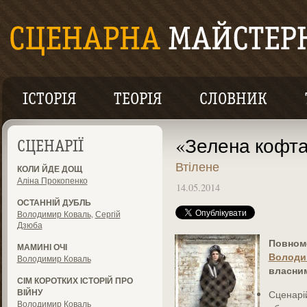
ІСТОРІЯ
ТЕОРІЯ
СЛОВНИК
«Зелена кофт
СЦЕНАРІЇ
Втілене
КОЛИ ЙДЕ ДОЩ
Аліна Прокопенко
14.05.2014
ОСТАННІЙ ДУБЛЬ
Володимир Коваль
,
Сергій
Дзюба
Повном
МАМИНІ ОЧІ
Володи
Володимир Коваль
власним
СІМ КОРОТКИХ ІСТОРІЙ ПРО
ВІЙНУ
Сценар
Володимир Коваль