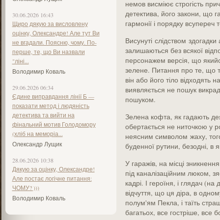
немов висміює строгість прич
детектива, його закони, що 
30.06.2026 16:43
гармонії і порядку всупереч 
Щиро дякую за висловлену
оцінку, Олександре! Але тут Ви
Висунуті слідством здогадки
не вгадали. Поясню, чому. По-
залишаються без всякої відпо
перше, те, що Ви назвали
персонажем версія, що якийс
"ліні...
зелене. Питання про те, що 
Володимир Коваль
він або його тіло відходять 
29.06.2026 06:34
виявляється не пошук викрад
Єдине виправдання лінії Б —
пошуком.
показати метод і людяність
детектива та вийти на
Зелена кофта, як гадають дея
фінальний мотив Голодомору
обертається не ниточкою у р
(хліб на меморіа...
неясним символом жаху, того
Олександр Лущик
буденної рутини, безодні, в 
28.06.2026 10:38
У гаражів, на місці зникненн
Дякую за оцінку, Олександре!
під каналізаційним люком, зя
Але постає логічне питання:
кадрі. І героїня, і глядач (н
ЧОМУ? )))
відчуття, що ця діра, в одно
Володимир Коваль
полум'ям Пекла, і таїть стра
багатьох, все гостріше, все б