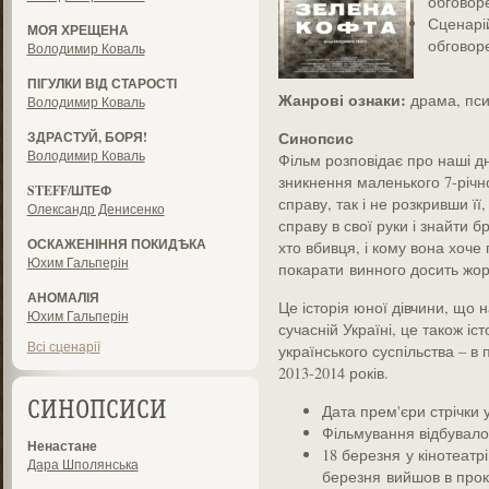
обговор
Сценар
МОЯ ХРЕЩЕНА
обговор
Володимир Коваль
ПІГУЛКИ ВІД СТАРОСТІ
Жанрові ознаки:
драма, пси
Володимир Коваль
Синопсис
ЗДРАСТУЙ, БОРЯ!
Володимир Коваль
Фільм розповідає про наші д
зникнення маленького 7-річно
STEFF/ШТЕФ
справу, так і не розкривши ї
Олександр Денисенко
справу в свої руки і знайти б
ОСКАЖЕНІННЯ ПОКИДѢКА
хто вбивця, і кому вона хоче
Юхим Гальперін
покарати винного досить жо
АНОМАЛІЯ
Це історія юної дівчини, що 
Юхим Гальперін
сучасній Україні, це також іс
Всі сценарії
українського суспільства – в 
2013-2014 років.
СИНОПСИСИ
Дата прем'єри стрічки у
Фільмування відбувало
Ненастане
18 березня у кінотеатр
Дара Шполянська
березня вийшов в прока