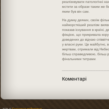
реалізовувати патологічні н
мстити за образи таким же б
яким був він сам.
На думку деяких, своїм філь
найжорсткіший реалізм вияв
показав існування в країні, д
фікцією, що прикривала кору
доведених до відчаю співвітч
у власні руки. Це майбутнє, 
жертвам, отримали від Небес
більш справедливою, більш р
фінальними титрами
.
Коментарі
2026 ©
Сценарна майстерня