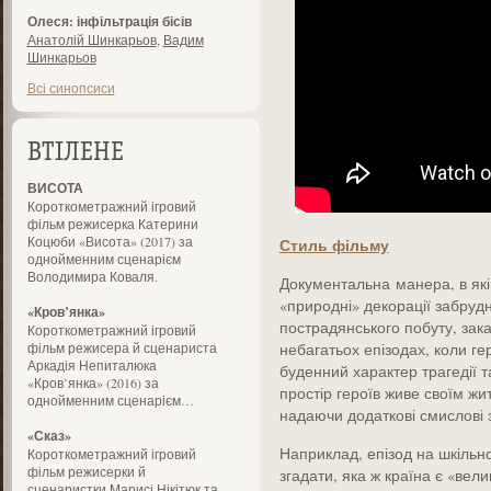
Олеся: інфільтрація бісів
Анатолій Шинкарьов
,
Вадим
Шинкарьов
Всі синопсиси
ВТІЛЕНЕ
ВИСОТА
Короткометражний ігровий
фільм режисерка Катерини
Коцюби «Висота» (2017) за
Стиль фільму
однойменним сценарієм
Володимира Коваля.
Документальна манера, в які
«природні» декорації забруд
«Кров’янка»
пострадянського побуту, зака
Короткометражний ігровий
фільм режисера й сценариста
небагатьох епізодах, коли г
Аркадія Непиталюка
буденний характер трагедії т
«Кров’янка» (2016) за
простір героїв живе своїм жит
однойменним сценарієм…
надаючи додаткові смислові 
«Сказ»
Наприклад, епізод на шкільно
Короткометражний ігровий
фільм режисерки й
згадати, яка ж країна є «вели
сценаристки Марисі Нікітюк та