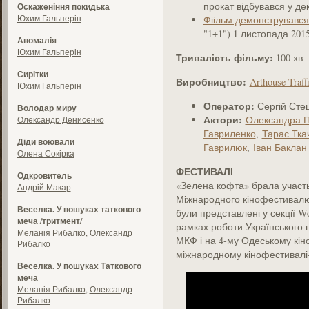
прокат відбувався у де
Оскаженіння покидька
Юхим Гальперін
Фіільм демонструвався
"1+1") 1 листопада 2015
Аномалія
Юхим Гальперін
Тривалість фільму:
100 хв
Сирітки
Виробництво:
Arthouse Traff
Юхим Гальперін
Оператор:
Сергій Сте
Володар миру
Актори:
Олександра П
Олександр Денисенко
Гавриленко
,
Тарас Тка
Діди воювали
Гаврилюк
,
Іван Баклан
Олена Сокірка
ФЕСТИВАЛІ
Одкровитель
«Зелена кофта» брала участь 
Андрій Макар
Міжнародного кінофестивал
Веселка. У пошуках таткового
були представлені у секції W
меча /тритмент/
рамках роботи Українського 
Меланія Рибалко
,
Олександр
МКФ і на 4-му Одеському кін
Рибалко
міжнародному кінофестивалі
Веселка. У пошуках Таткового
меча
Меланія Рибалко
,
Олександр
Рибалко