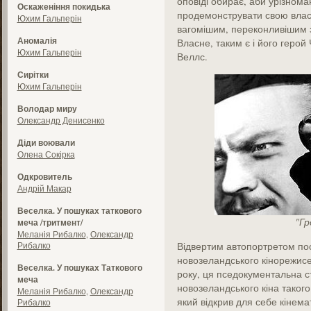
оповіді обирає, аби урізноман
Оскаженіння покидька
продемонструвати свою власн
Юхим Гальперін
вагомішим, переконливішим з
Аномалія
Власне, таким є і його герой
Юхим Гальперін
Веллс.
Сирітки
Юхим Гальперін
Володар миру
Олександр Денисенко
Діди воювали
Олена Сокірка
Одкровитель
Андрій Макар
Веселка. У пошуках таткового
"Гр
меча /тритмент/
Меланія Рибалко
,
Олександр
Рибалко
Відвертим автопортретом пос
новозеландського кінорежис
Веселка. У пошуках Таткового
року, ця пседокументальна ст
меча
новозеландського кіна такого
Меланія Рибалко
,
Олександр
який відкрив для себе кінема
Рибалко