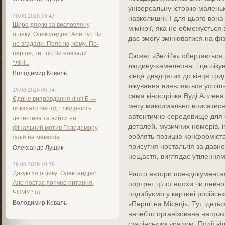
універсальну історію маленьк
30.06.2026 16:43
навколишні. І для цього вона
Щиро дякую за висловлену
мімікрії, яка не обмежується 
оцінку, Олександре! Але тут Ви
дає змогу змінюватися на фіз
не вгадали. Поясню, чому. По-
перше, те, що Ви назвали
Сюжет «Зеліґа» обертається,
"ліні...
людину-хамелеона, і це лікув
Володимир Коваль
кінця двадцятих до кінця три
лікування виявляється успішн
29.06.2026 06:34
сама кінострічка Вуді Аллена
Єдине виправдання лінії Б —
мету максимально вписатися
показати метод і людяність
автентичне середовище для с
детектива та вийти на
деталей, музичних номерів, 
фінальний мотив Голодомору
роблять позицію конформіста
(хліб на меморіа...
присутня ностальгія за давно
Олександр Лущик
нещастя, виглядає утіленням
28.06.2026 10:38
Дякую за оцінку, Олександре!
Часто автори псевдокумента
Але постає логічне питання:
портрет цілої епохи чи певно
ЧОМУ? )))
подибуємо у картині російсь
Володимир Коваль
«Перші на Місяці». Тут ідеть
начебто організована наприкі
сталінським урядом. Події ві