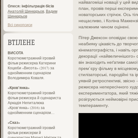
найвагоміші новації у цей в
Олеся: інфільтрація бісів
план, провів перші експериме
Анатолій Шинкарьов
,
Вадим
новаторських стрічок. Ось ті
Шинкарьов
нещасливо, і Коліна Маккензі
Всі синопсиси
належним чином оцінені.
Пітер Джексон оповідає свою
ВТІЛЕНЕ
неабияку цікавість до творчо
кінематографіста, і навіть ор
ВИСОТА
декорації «найвеличнішого» 
Короткометражний ігровий
він знаходить неґативи самої
фільм режисерка Катерини
Коцюби «Висота» (2017) за
прем’єру фільму в місцевому к
однойменним сценарієм
стилізаторські, пародійні та 
Володимира Коваля.
уявній ретроспективі, звісно
режисера непересічного худ
«Кров’янка»
експериментатора, який тяжі
Короткометражний ігровий
фільм режисера й сценариста
розігруються неймовірні прис
Аркадія Непиталюка
темпераменту.
«Кров’янка» (2016) за
однойменним сценарієм…
«Сказ»
Короткометражний ігровий
фільм режисерки й
сценаристки Марисі Нікітюк та