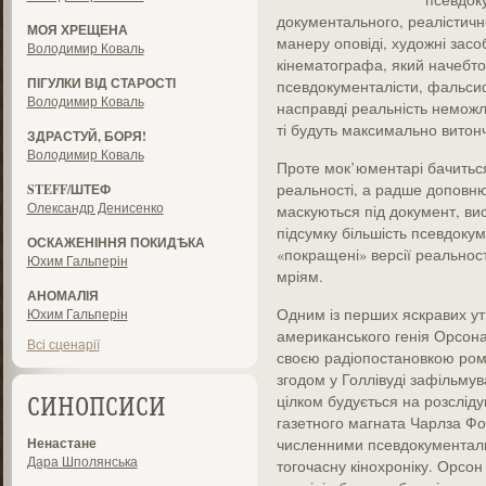
документального, реалістично
МОЯ ХРЕЩЕНА
манеру оповіді, художні засо
Володимир Коваль
кінематографа, який начебто
ПІГУЛКИ ВІД СТАРОСТІ
псевдокументалісти, фальсиф
Володимир Коваль
насправді реальність неможл
ті будуть максимально вито
ЗДРАСТУЙ, БОРЯ!
Володимир Коваль
Проте мок’юментарі бачиться
реальності, а радше доповнює
STEFF/ШТЕФ
Олександр Денисенко
маскуються під документ, вис
підсумку більшість псевдокум
ОСКАЖЕНІННЯ ПОКИДѢКА
«покращені» версії реальнос
Юхим Гальперін
мріям.
АНОМАЛІЯ
Одним із перших яскравих ут
Юхим Гальперін
американського генія Орсона
Всі сценарії
своєю радіопостановкою рома
згодом у Голлівуді зафільмув
цілком будується на розслід
СИНОПСИСИ
газетного магната Чарлза Фо
Ненастане
численними псевдокументаль
Дара Шполянська
тогочасну кінохроніку. Орсон