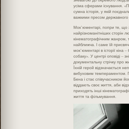
усіма сферами існування. «Пе
сумна історія, у якій поєдна
важкими пресом державного 
Мок’юментарі, попри те, що з
найрізноманітніших сторін л
кінематографічним жанром, т
найближча. І саме їй присвя
мок’юментарі в історії кіна –
собаку». У центрі оповіді – з
документальну стрічку про жи
Їхній герой відзначається н
вибуховим темпераментом. По
Бена і стає співучасником йог
віддають своє життя, аби від
приходять інші кінематографі
життя та фільмування.