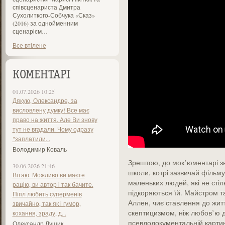
співсценариста Дмитра
Сухолиткого-Собчука «Сказ»
(2016) за однойменним
сценарієм…
Все втілене
КОМЕНТАРІ
01.07.2026 10:25
Дякую, Олександре, за
висловлену думку! Все має
право на життя. Але Ви знову
тут не вгадали. Чому одразу
"заплатили...
Володимир Коваль
Зрештою, до мок’юментарі зв
30.06.2026 21:46
школи, котрі зазвичай фільму
Вітаю. Можливо ви маєте
маленьких людей, які не стіл
рацію, ви автор і так бачите.
підкоряються їй. Майстром т
Піпл любить суперменів
Аллен, чиє ставлення до жи
звичайно, так як і гумор,
скептицизмом, ніж любов’ю до
кохання, зраду, д...
псевдодокументальній картин
Олександр Лущик