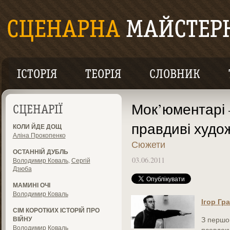
ІСТОРІЯ
ТЕОРІЯ
СЛОВНИК
Мок’юментарі 
СЦЕНАРІЇ
правдиві худо
КОЛИ ЙДЕ ДОЩ
Аліна Прокопенко
Сюжети
ОСТАННІЙ ДУБЛЬ
03.06.2011
Володимир Коваль
,
Сергій
Дзюба
МАМИНІ ОЧІ
Володимир Коваль
Ігор Гр
СІМ КОРОТКИХ ІСТОРІЙ ПРО
ВІЙНУ
З першо
Володимир Коваль
псевдоку