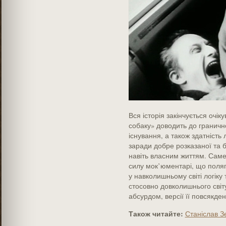
Вся історія закінчується очі
собаку» доводить до гранично
існування, а також здатність 
заради добре розказаної та б
навіть власним життям. Саме
силу мок’юментарі, що поля
у навколишньому світі логіку
стосовно довколишнього світу 
абсурдом, версії її повсякде
Також читайте:
Станіслав З