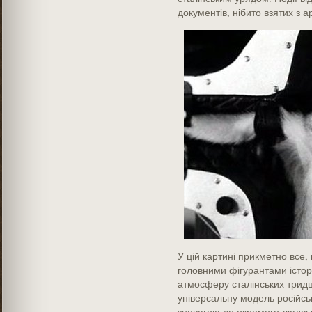
документів, нібито взятих з а
У цій картині прикметно все,
головними фігурантами істор
атмосферу сталінських тридц
універсальну модель російсь
зневагою до окремого людськ