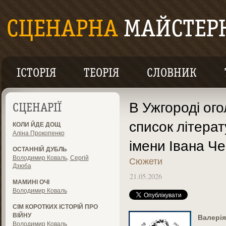
ІСТОРІЯ
ТЕОРІЯ
СЛОВНИК
В Ужгороді ог
СЦЕНАРІЇ
список літерат
КОЛИ ЙДЕ ДОЩ
Аліна Прокопенко
імени Івана Ч
ОСТАННІЙ ДУБЛЬ
Володимир Коваль
,
Сергій
Сюжети
Дзюба
21.05.2026
МАМИНІ ОЧІ
Володимир Коваль
СІМ КОРОТКИХ ІСТОРІЙ ПРО
ВІЙНУ
Валерія
Володимир Коваль