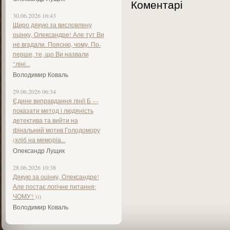
Коментарі
30.06.2026 16:43
Щиро дякую за висловлену
оцінку, Олександре! Але тут Ви
не вгадали. Поясню, чому. По-
перше, те, що Ви назвали
"ліні...
Володимир Коваль
29.06.2026 06:34
Єдине виправдання лінії Б —
показати метод і людяність
детектива та вийти на
фінальний мотив Голодомору
(хліб на меморіа...
Олександр Лущик
28.06.2026 10:38
Дякую за оцінку, Олександре!
Але постає логічне питання:
ЧОМУ? )))
Володимир Коваль