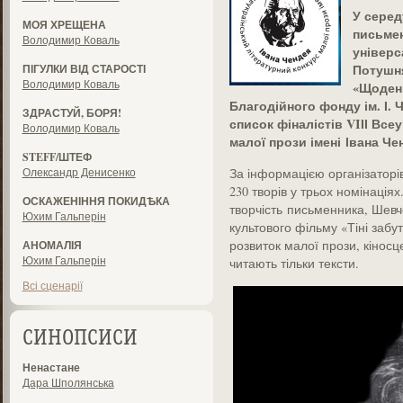
У серед
МОЯ ХРЕЩЕНА
письмен
Володимир Коваль
універс
Потушня
ПІГУЛКИ ВІД СТАРОСТІ
Володимир Коваль
«Щоденн
Благодійного фонду ім. І.
ЗДРАСТУЙ, БОРЯ!
список фіналістів VIІІ Все
Володимир Коваль
малої прози імені Івана Че
STEFF/ШТЕФ
Олександр Денисенко
За інформацією організаторі
230 творів у трьох номінація
ОСКАЖЕНІННЯ ПОКИДѢКА
творчість письменника, Шевч
Юхим Гальперін
культового фільму «Тіні забу
розвиток малої прози, кіносц
АНОМАЛІЯ
Юхим Гальперін
читають тільки тексти.
Всі сценарії
СИНОПСИСИ
Ненастане
Дара Шполянська