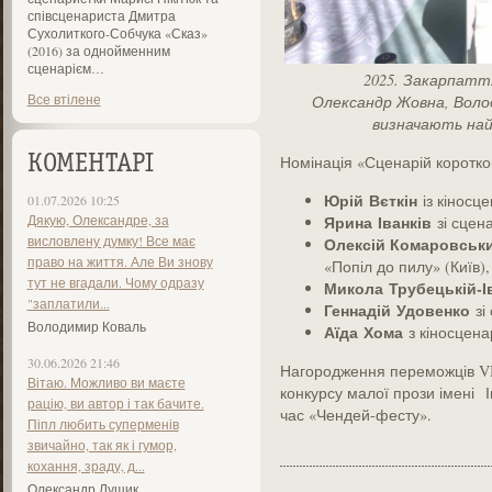
співсценариста Дмитра
Сухолиткого-Собчука «Сказ»
(2016) за однойменним
сценарієм…
2025. Закарпаття
Все втілене
Олександр Жовна, Воло
визначають най
Номінація «Сценарій коротк
КОМЕНТАРІ
Юрій
Вєткін
із кіносц
01.07.2026 10:25
Дякую, Олександре, за
Ярина
Іванків
зі сцен
висловлену думку! Все має
Олексій Комаровськи
право на життя. Але Ви знову
«Попіл до пилу» (Київ),
тут не вгадали. Чому одразу
Микола
Трубецькій-
"заплатили...
Геннадій
Удовенко
зі
Володимир Коваль
Аїда
Хома
з кіносцена
30.06.2026 21:46
Нагородження переможців VIІ
Вітаю. Можливо ви маєте
конкурсу малої прози імені І
рацію, ви автор і так бачите.
час «Чендей-фесту».
Піпл любить суперменів
звичайно, так як і гумор,
кохання, зраду, д...
Олександр Лущик