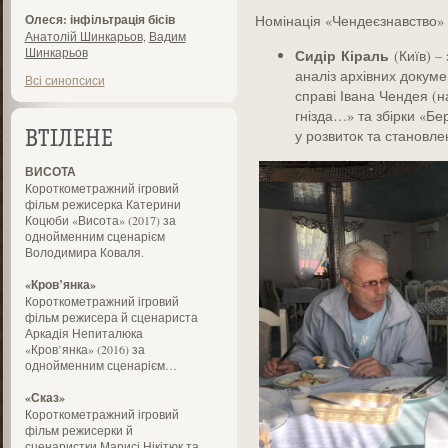
Олеся: інфільтрація бісів
Номінація «Чендеєзнавство»
Анатолій Шинкарьов
,
Вадим
Шинкарьов
Сидір
Кіраль
(Київ) 
аналіз архівних докуме
Всі синопсиси
справі Івана Чендея (
гнізда…» та збірки «Бе
у розвиток та становле
ВТІЛЕНЕ
ВИСОТА
Короткометражний ігровий
фільм режисерка Катерини
Коцюби «Висота» (2017) за
однойменним сценарієм
Володимира Коваля.
«Кров’янка»
Короткометражний ігровий
фільм режисера й сценариста
Аркадія Непиталюка
«Кров’янка» (2016) за
однойменним сценарієм…
«Сказ»
Короткометражний ігровий
фільм режисерки й
сценаристки Марисі Нікітюк та