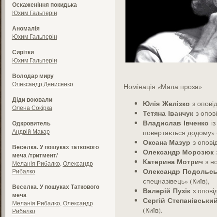
Оскаженіння покидька
Юхим Гальперін
Аномалія
Юхим Гальперін
Сирітки
Юхим Гальперін
Володар миру
Олександр Денисенко
Номінація «Мала проза»
Діди воювали
Юлія
Желізко
з опові
Олена Сокірка
Тетяна
Іванчук
з опов
Владислав
Івченко
і
Одкровитель
Андрій Макар
повертається додому» (
Оксана Мазур
з опов
Веселка. У пошуках таткового
Олександр Морозюк
з
меча /тритмент/
Катерина Мотрич
з но
Меланія Рибалко
,
Олександр
Олександр
Подольс
Рибалко
спецназівець» (Київ),
Веселка. У пошуках Таткового
Валерій
Пузік
з опові
меча
Сергій
Степанівський
Меланія Рибалко
,
Олександр
(Київ).
Рибалко