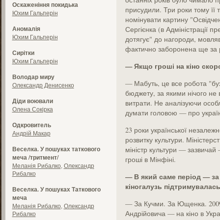
Оскаженіння покидька
присудили. Три роки тому її т
Юхим Гальперін
номінувати картину "Освідче
Аномалія
Сергієнка (в Адміністрації п
Юхим Гальперін
дотягує" до нагороди, мовляв
фактично заборонена ще за 
Сирітки
Юхим Гальперін
— Якщо гроші на кіно скор
Володар миру
— Мабуть, це все робота "бу
Олександр Денисенко
бюджету, за якими нічого не
Діди воювали
витрати. Не аналізуючи особл
Олена Сокірка
думати головою — про українс
Одкровитель
23 роки української незалежн
Андрій Макар
розвитку культури. Міністерст
Веселка. У пошуках таткового
міністр культури — зазвичай 
меча /тритмент/
гроші в Мінфіні.
Меланія Рибалко
,
Олександр
Рибалко
— В який саме період — за 
кіногалузь підтримувалас
Веселка. У пошуках Таткового
меча
— За Кучми. За Ющенка. 2009
Меланія Рибалко
,
Олександр
Андрійовича — на кіно в Укра
Рибалко