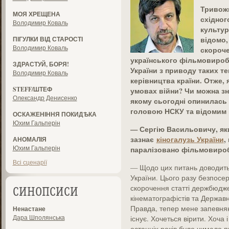
Тривожн
МОЯ ХРЕЩЕНА
східног
Володимир Коваль
культур
відомо,
ПІГУЛКИ ВІД СТАРОСТІ
Володимир Коваль
скороче
українського фільмовиробн
ЗДРАСТУЙ, БОРЯ!
України з приводу таких т
Володимир Коваль
керівництва країни. Отже, 
STEFF/ШТЕФ
умовах війни? Чи можна зна
Олександр Денисенко
якому сьогодні опинилась к
головою НСКУ та відомим
ОСКАЖЕНІННЯ ПОКИДѢКА
Юхим Гальперін
— Сергію Васильовичу, як
зазнає
кіногалузь України
,
АНОМАЛІЯ
Юхим Гальперін
паралізовано фільмовир
Всі сценарії
— Щодо цих питань доводить
України. Цього разу безпосе
скорочення статті держбюдж
СИНОПСИСИ
кінематографістів та Держав
Правда, тепер мене запевняю
Ненастане
Дара Шполянська
існує. Хочеться вірити. Хоча
останніх років було чимало 