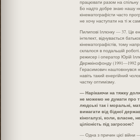
працювати разом на спільну 
Бо надто добре знаю нашу не
кінематографісти часто прогр
не хочу наступати на ті ж сам
Пилипові Іллєнку — 37. Це е
інтелект, відчувається батьк
кінематографістів, тому напр
склалося в подальшій роботі
режисер і оператор Юрій Ілл
Держкінофонду (1991—1992 р
Герасимович наштовхнувся на
навіть такий енергійний чоло
частку оптимізму.
— Нарікаючи на тяжку долю
не можемо не думати про тр
людські так і моральні, ма
вимагати від бідної держа
кіногалузі, коли, власне, н
цілісність під загрозою?
— Одна з причин цієї війни —