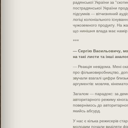
радянської України за "скоти
пострадянської України прод
підсумків — вітчизняний ауді
логіці колоніального існуванн
чужоземного продукту. На жал
що нинішня влада має намір
***
— Сергію Васильовичу, мо
на такі листи та інші анал
— Реакція невідома. Мені ск
про фільмовиробництво, допо
звучали взагалі цифри близьк
аргументів: мовляв, кінемат
Загалом — парадокс: за демок
авторитарного режиму кінога
повернімось до авторитарног
якийсь абсурд.
У нас є кілька режисерів ста
молодим почали виділяти фін