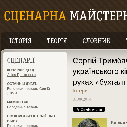
ІСТОРІЯ
ТЕОРІЯ
СЛОВНИК
Сергій Тримба
СЦЕНАРІЇ
українського кі
КОЛИ ЙДЕ ДОЩ
Аліна Прокопенко
руках «бухгал
ОСТАННІЙ ДУБЛЬ
Володимир Коваль
,
Сергій
Інтерв'ю
Дзюба
01.09.2014
МАМИНІ ОЧІ
Володимир Коваль
СІМ КОРОТКИХ ІСТОРІЙ ПРО
ВІЙНУ
Катери
Володимир Коваль