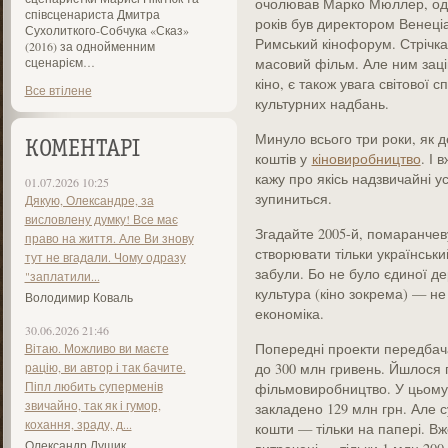
очолював Марко Мюллер, один 
співсценариста Дмитра
років був директором Венеці
Сухолиткого-Собчука «Сказ»
Римський кінофорум. Стрічка
(2016) за однойменним
сценарієм…
масовий фільм. Але ним зацік
кіно, є також увага світової с
Все втілене
культурних надбань.
Минуло всього три роки, як 
КОМЕНТАРІ
коштів у
кіновиробництво
. І 
кажу про якісь надзвичайні у
01.07.2026 10:25
зупиниться.
Дякую, Олександре, за
висловлену думку! Все має
Згадайте 2005-й, помаранчев
право на життя. Але Ви знову
створювати тільки українськи
тут не вгадали. Чому одразу
забули. Бо не було єдиної де
"заплатили...
культура (кіно зокрема) — н
Володимир Коваль
економіка.
30.06.2026 21:46
Попередні проекти передбач
Вітаю. Можливо ви маєте
рацію, ви автор і так бачите.
до 300 млн гривень. Йшлося 
Піпл любить суперменів
фільмовиробництво. У цьому
звичайно, так як і гумор,
закладено 129 млн грн. Але с
кохання, зраду, д...
кошти — тільки на папері. Вже
Олександр Лущик