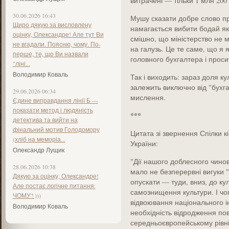
витрачені — тільки 1 млн 200 
30.06.2026 16:43
Мушу сказати добре слово пр
Щиро дякую за висловлену
намагається вибити бодай які
оцінку, Олександре! Але тут Ви
смішно, що міністерство не 
не вгадали. Поясню, чому. По-
на галузь. Це те саме, що я я
перше, те, що Ви назвали
головного бухгалтера і проси
"ліні...
Володимир Коваль
Так і виходить: зараз доля ку
залежить виключно від "бухг
29.06.2026 06:34
мислення.
Єдине виправдання лінії Б —
показати метод і людяність
***
детектива та вийти на
фінальний мотив Голодомору
Цитата зі звернення Спілки к
(хліб на меморіа...
України:
Олександр Лущик
"Дії нашого доблесного чинов
28.06.2026 10:38
мало не безперервні вигуки 
Дякую за оцінку, Олександре!
опускати — туди, вниз, до ку
Але постає логічне питання:
самознищення культури. І чог
ЧОМУ? )))
відвоювання національного і
Володимир Коваль
необхідність відродження пов
середньоєвропейському рівні