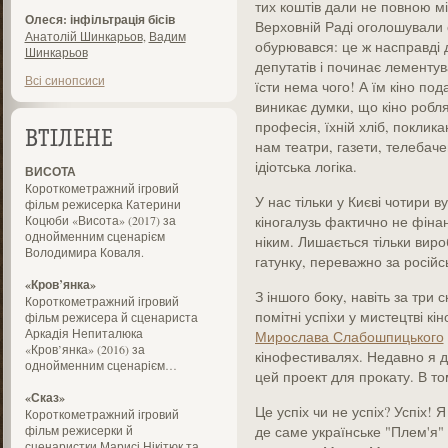
тих коштів дали не повною мі
Олеся: інфільтрація бісів
Верховній Раді оголошували с
Анатолій Шинкарьов
,
Вадим
обурювався: це ж насправді 
Шинкарьов
депутатів і починає лементу
Всі синопсиси
їсти нема чого! А їм кіно под
виникає думки, що кіно робля
професія, їхній хліб, поклик
ВТІЛЕНЕ
нам театри, газети, телебач
ідіотська логіка.
ВИСОТА
Короткометражний ігровий
У нас тільки у Києві чотири ву
фільм режисерка Катерини
Коцюби «Висота» (2017) за
кіногалузь фактично не фіна
однойменним сценарієм
ніким. Лишається тільки виро
Володимира Коваля.
гатунку, переважно за російс
«Кров’янка»
З іншого боку, навіть за три 
Короткометражний ігровий
помітні успіхи у мистецтві кі
фільм режисера й сценариста
Аркадія Непиталюка
Мирослава Слабошпицького
«Кров’янка» (2016) за
кінофестивалях. Недавно я ді
однойменним сценарієм…
цей проект для прокату. В т
«Сказ»
Це успіх чи не успіх? Успіх! 
Короткометражний ігровий
фільм режисерки й
де саме українське "Плем'я" з
сценаристки Марисі Нікітюк та