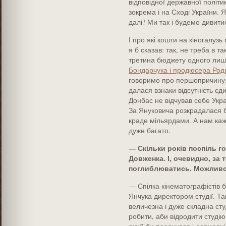
відповідної державної політи
зокрема і на Сході України. Я
далі? Ми так і будемо дивити
І про які кошти на кіногалуз
я б сказав: так, не треба в та
третина бюджету одного ли
Бондарчука і продюсера Род
говоримо про першопричину.
далася взнаки відсутність єд
Донбас не відчував себе Укр
За Януковича розкрадалася б
краде мільярдами. А нам кажу
дуже багато.
— Скільки років поспіль го
Довженка. І, очевидно, за
поглиблюватись. Можливо,
— Спілка кінематографістів
Янчука директором студії. Та
величезна і дуже складна сту
робити, аби відродити студію