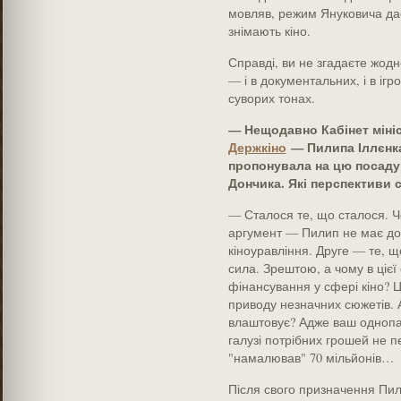
мовляв, режим Януковича дає
знімають кіно.
Справді, ви не згадаєте жод
— і в документальних, і в ігр
суворих тонах.
— Нещодавно Кабінет міні
Держкіно
— Пилипа Іллєнка.
пропонувала на цю посаду
Дончика. Які перспективи с
— Сталося те, що сталося. 
аргумент — Пилип не має дос
кіноуравління. Друге — те, щ
сила. Зрештою, а чому в ціє
фінансування у сфері кіно? Це
приводу незначних сюжетів. А
влаштовує? Адже ваш однопар
галузі потрібних грошей не п
"намалював" 70 мільйонів…
Після свого призначення Пил