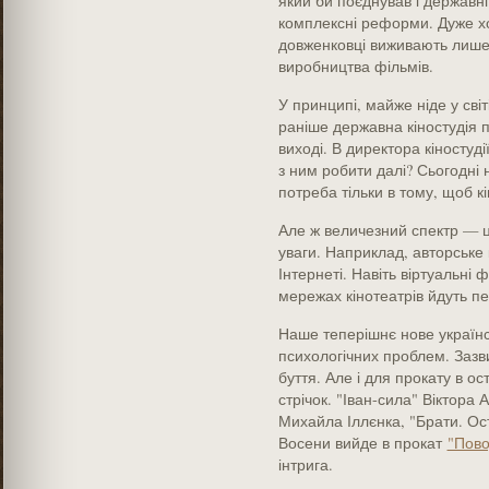
який би поєднував і державні
комплексні реформи. Дуже хот
довженковці виживають лише 
виробництва фільмів.
У принципі, майже ніде у сві
раніше державна кіностудія 
виході. В директора кіностуд
з ним робити далі? Сьогодні 
потреба тільки в тому, щоб к
Але ж величезний спектр — це
уваги. Наприклад, авторське 
Інтернеті. Навіть віртуальні 
мережах кінотеатрів йдуть п
Наше теперішнє нове українс
психологічних проблем. Зазв
буття. Але і для прокату в ос
стрічок. "Іван-сила" Віктора 
Михайла Іллєнка, "Брати. Ос
Восени вийде в прокат
"Пово
інтрига.