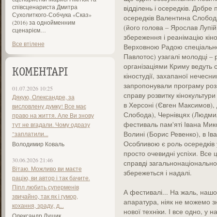
співсценариста Дмитра
відділень і осередків. Добре
Сухолиткого-Собчука «Сказ»
осередків Валентина Слобода
(2016) за однойменним
(його голова – Ярослав Лупі
сценарієм…
збереження і реанімацію кіно
Все втілене
Верховною Радою спеціальног
Павлотос) узагалі молодці –
організаціями Криму ведуть 
КОМЕНТАРІ
кіностудії, захапаної нечес
запропонували програму розв
01.07.2026 10:25
справу розвитку кінокультур
Дякую, Олександре, за
в Херсоні (Євген Максимов),
висловлену думку! Все має
Слобода), Чернівцях (Людмила
право на життя. Але Ви знову
фестиваль пам'яті Івана Мико
тут не вгадали. Чому одразу
Волині (Борис Ревенко), в Ів
"заплатили...
Особливою є роль осередків у
Володимир Коваль
просто очевидні успіхи. Все 
30.06.2026 21:46
справді загальнонаціональною
Вітаю. Можливо ви маєте
збережеться і надалі.
рацію, ви автор і так бачите.
Піпл любить суперменів
А фестивалі... На жаль, наш
звичайно, так як і гумор,
апаратура, ніяк не можемо з
кохання, зраду, д...
нової техніки. І все одно, у 
Олександр Лущик