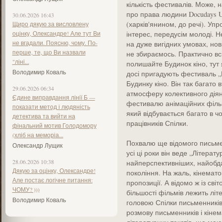
кількість фестивалів. Може, 
про права людини Docudays 
30.06.2026 16:43
(харків'янином, до речі). Уп
Щиро дякую за висловлену
оцінку, Олександре! Але тут Ви
інтерес, передусім молоді. 
не вгадали. Поясню, чому. По-
на дуже вигідних умовах, нові
перше, те, що Ви назвали
не збираємось. Практично всі
"ліні...
полишайте Будинок кіно, тут
Володимир Коваль
досі пригадують фестиваль „М
Будинку кіно. Він так багато 
29.06.2026 06:34
атмосферу колективного діян
Єдине виправдання лінії Б —
фестивалю анімаційних фільм
показати метод і людяність
який відбувається багато в ч
детектива та вийти на
працівників Спілки.
фінальний мотив Голодомору
(хліб на меморіа...
Похвалю ще відомого письмен
Олександр Лущик
усі ці роки він веде „Літерат
28.06.2026 10:38
найперспективніших, найобд
Дякую за оцінку, Олександре!
покоління. На жаль, кінемато
Але постає логічне питання:
пропозиції. А відомо ж із світ
ЧОМУ? )))
більшості фільмів лежить літ
Володимир Коваль
головою Спілки письменникі
розмову письменників і кінем