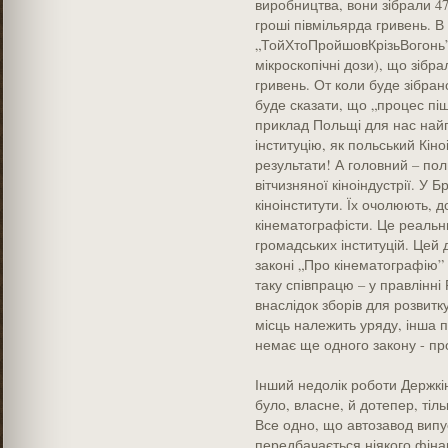
виробництва, вони зібрали 47
гроші півмільярда гривень. В
„ТойХтоПройшовКрізьВогонь” 
мікроскопічні дози), що зібра
гривень. От коли буде зібрано
буде сказати, що „процес пішо
приклад Польщі для нас найп
інституцію, як польський Кіноі
результати! А головний – по
вітчизняної кіноіндустрії. У Б
кіноінститути. Їх очолюють, д
кінематографісти. Це реальни
громадських інституцій. Цей 
законі „Про кінематографію”
таку співпрацю – у правлінні
внаслідок зборів для розвитк
місць належить уряду, інша п
немає ще одного закону - пр
Інший недолік роботи Держкін
було, власне, й дотепер, тіль
Все одно, що автозавод випус
передбачається ніякого фіна