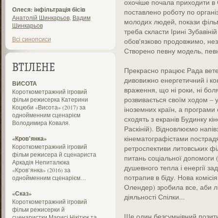
охочіше почала приходити в С
Олеся: інфільтрація бісів
поставлено роботу по організ
Анатолій Шинкарьов
,
Вадим
молодих людей, покази фільм
Шинкарьов
треба скласти Ірині Зубавін
Всі синопсиси
обов'язково продовжимо, неза
Створено певну модель, певну
ВТІЛЕНЕ
Прекрасно працює Рада ветер
дивовижно енергетичний і кон
ВИСОТА
враження, що ні роки, ні бол
Короткометражний ігровий
розвивається своїм ходом – у
фільм режисерка Катерини
Коцюби «Висота» (2017) за
іноземних країн, а програми 
однойменним сценарієм
сходять з екранів Будинку кі
Володимира Коваля.
Раскіній). Відновлюємо напівз
кінематографістами пострадя
«Кров’янка»
Короткометражний ігровий
ретроспективи литовських філь
фільм режисера й сценариста
питань соціальної допомоги
Аркадія Непиталюка
душевного тепла і енергії зад
«Кров’янка» (2016) за
потрапив в біду. Нова комісія
однойменним сценарієм…
Олендер) зробила все, аби л
«Сказ»
діяльності Спілки...
Короткометражний ігровий
фільм режисерки й
Ще один безсумнівний позити
сценаристки Марисі Нікітюк та