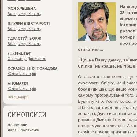
Наперед
МОЯ ХРЕЩЕНА
23 квіт
Володимир Коваль
кінемат
ПІГУЛКИ ВІД СТАРОСТІ
історик
Володимир Коваль
розпові
чотири 
ЗДРАСТУЙ, БОРЯ!
про про
Володимир Коваль
стикатися...
STEFF/ШТЕФ
Олександр Денисенко
Що, на Вашу думку, змінил
Спілки (на краще, на гірше)
ОСКАЖЕНІННЯ ПОКИДѢКА
Юхим Гальперін
Оскільки так трапилося, що 
очолювати Спілку, мені видає
АНОМАЛІЯ
Юхим Гальперін
боку видніше), що дещо усе ж
самому програмуванні того, щ
Всі сценарії
Будинку кіно. Усе почалося з
„Перезавантаження”, коли одн
холах, відбувалися різні мисте
СИНОПСИСИ
режисер Дмитро Томашпольсь
Ненастане
програмування заходів. А гол
Дара Шполянська
охочіше почала приходити в С