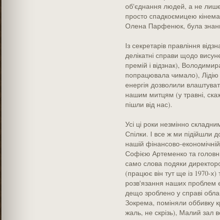
об'єднання людей, а не лише
просто спадкоємицею кінемат
Олена Парфенюк, була знани
Із секретарів правління відз
делікатні справи щодо висун
премій і відзнак), Володимир
попрацювала чимало), Лідію 
енергія дозволили влаштувати
нашим митцям (у травні, скажі
пішли від нас).
Усі ці роки незмінно складн
Спілки. І все ж ми підійшли д
нашій фінансово-економічній 
Софією Артеменко та головн
само слова подяки директоро
(працює він тут ще із 1970-х) 
розв'язання наших проблем є 
дещо зроблено у справі обла
Зокрема, поміняли оббивку кр
жаль, не скрізь), Малий зал 