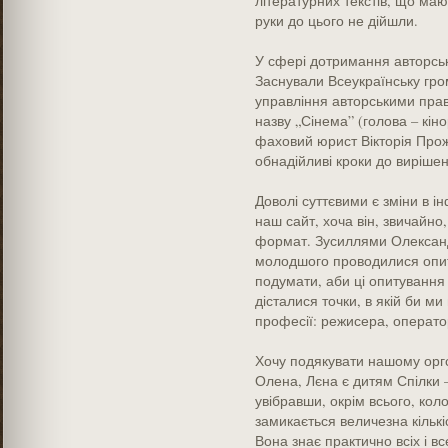
літературних текстів, що ма
руки до цього не дійшли.
У сфері дотримання авторсь
Заснували Всеукраїнську гро
управління авторськими права
назву „Сінема” (голова – кі
фаховий юрист Вікторія Про
обнадійливі кроки до виріше
Доволі суттєвими є зміни в і
наш сайт, хоча він, звичайно
формат. Зусиллями Олександ
молодшого проводилися опиту
подумати, аби ці опитування
дісталися точки, в якій би ми
професії: режисера, оператора
Хочу подякувати нашому орг
Олена, Лєна є дитям Спілки –
увібравши, окрім всього, коло
замикається величезна кількі
Вона знає практично всіх і в