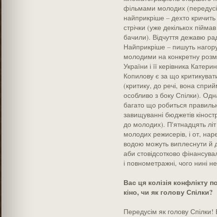
фільмами молодих (передусім
найприкріше – дехто кричить 
стрічки (уже декількох піймав
бачили). Відчуття дежавю рад
Найприкріше – пишуть нагору 
молодими на конкретну розм
України і її керівника Катер
Копилову є за що критикувати,
(критику, до речі, вона спри
особливо з боку Спілки). Одн
багато що робиться правильн
завищуванні бюджетів кіностр
до молодих). П'ятнадцять лі
молодих режисерів, і от, наре
водою можуть виплеснути й ді
аби стовідсотково фінансувал
і повнометражні, чого нині н
Вас ця колізія конфлікту п
кіно, чи як голову Спілки?
Передусім як голову Спілки! 