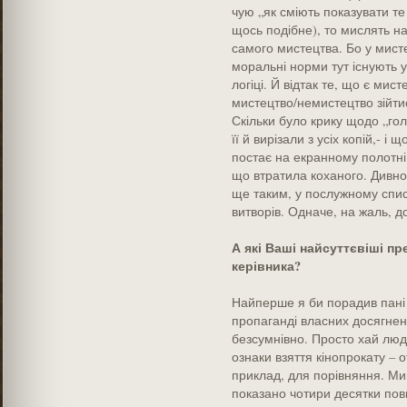
чую „як сміють показувати те
щось подібне), то мислять на
самого мистецтва. Бо у мистец
моральні норми тут існують у
логіці. Й відтак те, що є мис
мистецтво/немистецтво зійтис
Скільки було крику щодо „гол
її й вирізали з усіх копій,- і 
постає на екранному полотні 
що втратила коханого. Дивно
ще таким, у послужному спис
витворів. Одначе, на жаль, д
А які Ваші найсуттєвіші пре
керівника?
Найперше я би порадив пані 
пропаганді власних досягнень
безсумнівно. Просто хай люд
ознаки взяття кінопрокату – 
приклад, для порівняння. Ми
показано чотири десятки пов