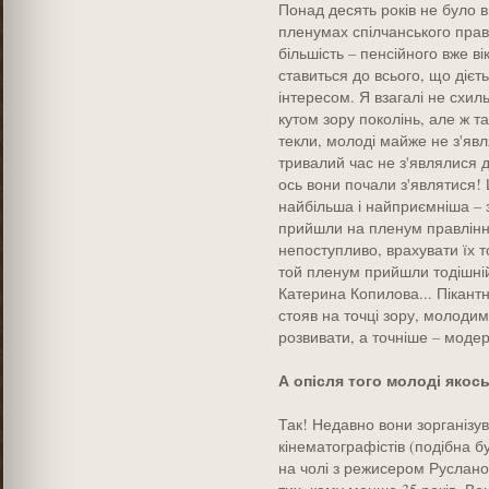
Понад десять років не було в
пленумах спілчанського правл
більшість – пенсійного вже вік
ставиться до всього, що дієть
інтересом. Я взагалі не схил
кутом зору поколінь, але ж т
текли, молоді майже не з'явля
тривалий час не з'являлися діт
ось вони почали з'являтися!
найбільша і найприємніша – за
прийшли на пленум правління
непоступливо, врахувати їх то
той пленум прийшли тодішній
Катерина Копилова... Пікантн
стояв на точці зору, молоди
розвивати, а точніше – модерн
А опісля того молоді якос
Так! Недавно вони зорганізу
кінематографістів (подібна б
на чолі з режисером Руслано