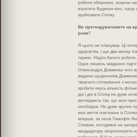
робити обережно, знаючи наш
втратити Будинок кіно, нашу
зруйнувати Спілку.
Ви претендуватимете на кр
роки?
Я цього не планував. Ці чоти
здоров'ям, і ще два місяці то
термін. Надто багато роботи. 
Одне лишень завдання підгот
Олександра Довженка чого ва
виданні щоденників Довженка,
творчого спілкування з моско
зробити якусь кількість філь
дні і дні в Спілці не дуже хо
виглядають так, що моя присут
необхідна. Не дуже зручно пр
моє життя пов'язане із Спілк
вперше, за часів Тимофія Левч
Словом, погодився не запер
кандидатуру запропонують на 
побачимо. В будь-якому разі 