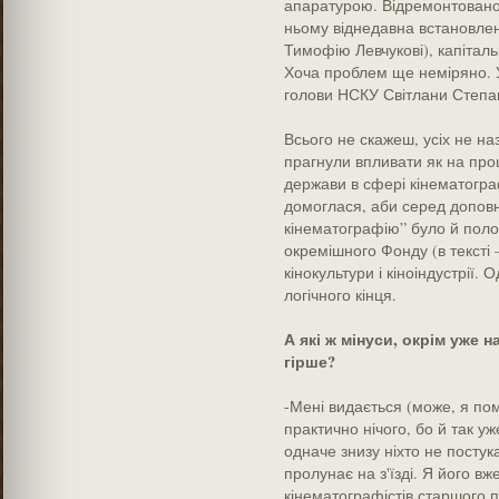
апаратурою. Відремонтовано 
ньому віднедавна встановле
Тимофію Левчукові), капіталь
Хоча проблем ще неміряно. У 
голови НСКУ Світлани Степа
Всього не скажеш, усіх не на
прагнули впливати як на проц
держави в сфері кінематограф
домоглася, аби серед доповн
кінематографію” було й поло
окремішного Фонду (в тексті 
кінокультури і кіноіндустрії.
логічного кінця.
А які ж мінуси, окрім уже
гірше?
-Мені видається (може, я по
практично нічого, бо й так у
одначе знизу ніхто не постука
пролунає на з'їзді. Я його вж
кінематографістів старшого 