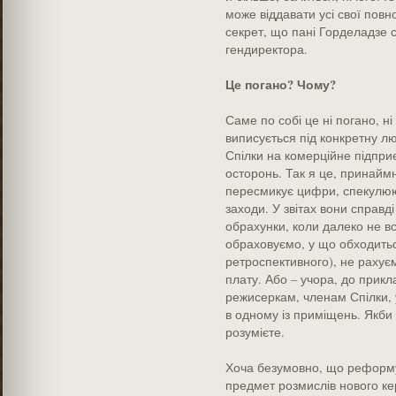
може віддавати усі свої повн
секрет, що пані Горделадзе 
гендиректора.
Це погано? Чому?
Саме по собі це ні погано, н
виписується під конкретну лю
Спілки на комерційне підпри
осторонь. Так я це, принаймн
пересмикує цифри, спекулююч
заходи. У звітах вони справді
обрахунки, коли далеко не в
обраховуємо, у що обходитьс
ретроспективного), не рахуєм
плату. Або – учора, до прик
режисеркам, членам Спілки,
в одному із приміщень. Якби 
розумієте.
Хоча безумовно, що реформув
предмет розмислів нового кер