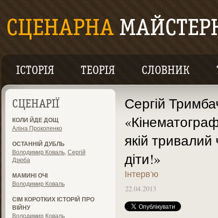
ІСТОРІЯ
ТЕОРІЯ
СЛОВНИК
Сергій Тримба
СЦЕНАРІЇ
«Кінематографі
КОЛИ ЙДЕ ДОЩ
Аліна Прокопенко
якій тривалий 
ОСТАННІЙ ДУБЛЬ
Володимир Коваль
,
Сергій
діти!»
Дзюба
Інтерв'ю
МАМИНІ ОЧІ
Володимир Коваль
22.04.2013
СІМ КОРОТКИХ ІСТОРІЙ ПРО
ВІЙНУ
Володимир Коваль