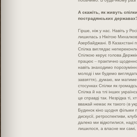
А скажіть, як живуть спілк
пострадянських державах
Гірше, ніж у нас. Навіть у Ро
лишилась з Нікітою Михалкови
Азербайджані. В Казахстані п
Спілка виглядає непереконлив
Спілкою керує голова Держкіно
працює – практично щоденно.
навіть знаходимо порозуміння
молоді і ми будемо виглядати
завзяття), думаю, ми матиме
стосунках Спілки як громадсь
Спілка й на тлі інших українс
це справді так. Незрідка ті, 
вважай немає як такого (в укр
Будинок кіно щодня фільми пок
дискусії, ретроспективи, клубн
далеко ми відкотилися, надто
лишилося, а власне ми самі, 