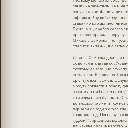
тих, кому менше 35 років. Вон
самих не захистить. Та й не 
виникають не тільки через тво
інформаційну вибухову тактик
Згадаймо історію кіно, літер
Пушкіна з „корабля современ
проти всіх правил – порушую
Михайль Семенко – той узага
спалити: як такий, що гальму
До речі, Семенко доречно пр
склалися в альманах „Україно
схожому до того, що звучало 
немає, і на Європу, на Захід 
орієнтуються, замість шанува
можуть покласти в основу філ
званому „сексі по телефону” 
те з відчаю, від бідності). О,
до високих кабінетів, колись
вирізали епізоди з оголеною
трактора і т.д. Певна зухваліс
гудбай!” справді закладалася
вітчизняне спляче царство. А