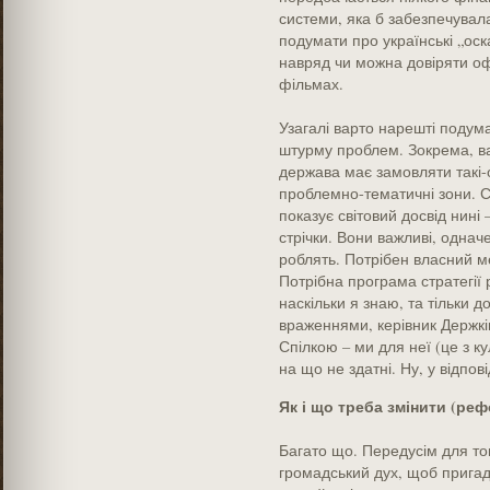
системи, яка б забезпечувала
подумати про українські „оск
навряд чи можна довіряти о
фільмах.
Узагалі варто нарешті подума
штурму проблем. Зокрема, ва
держава має замовляти такі-от
проблемно-тематичні зони. Со
показує світовий досвід нині 
стрічки. Вони важливі, одначе 
роблять. Потрібен власний ме
Потрібна програма стратегії р
наскільки я знаю, та тільки д
враженнями, керівник Держкін
Спілкою – ми для неї (це з к
на що не здатні. Ну, у відпов
Як і що треба змінити (реф
Багато що. Передусім для то
громадський дух, щоб пригад