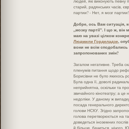
людей, які виконують певну 
старий, радянських часів, єв
партии? - Нет, я мозг партии!
Добре, ось Вам ситуація, к
„мозку партії”. І що ж, ві
маю на увазі цілком конкр
Людмили Горделадзе
, опу
вони не всім сподобались 
запропонованих змін?
Загалом негативне. Треба ска
пленумів питання щодо рефо
Борисівни не було якихось ро
Була одна її, доволі радикал
неприйнятна, оскільки та про
звичайного кінотеатру; а це 
недоліки. У даному ж випадк
посада генерального директо
голови НСКУ. Згідно запропо
голова перетворюється на так
доведеться іноземних послів 
й більше, бачиться, нічого.