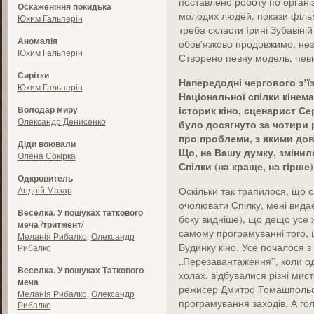
поставлено роботу по організ
Оскаженіння покидька
молодих людей, покази фільм
Юхим Гальперін
треба скласти Ірині Зубавін
Аномалія
обов'язково продовжимо, неза
Юхим Гальперін
Створено певну модель, певну
Сирітки
Напередодні чергового з’їз
Юхим Гальперін
Національної спілки кінема
історик кіно, сценарист Се
Володар миру
Олександр Денисенко
було досягнуто за чотири 
про проблеми, з якими дов
Діди воювали
Що, на Вашу думку, змінил
Олена Сокірка
Спілки (на краще, на гірше)
Одкровитель
Андрій Макар
Оскільки так трапилося, що 
очолювати Спілку, мені видає
Веселка. У пошуках таткового
боку видніше), що дещо усе ж
меча /тритмент/
самому програмуванні того, щ
Меланія Рибалко
,
Олександр
Будинку кіно. Усе почалося з
Рибалко
„Перезавантаження”, коли одн
Веселка. У пошуках Таткового
холах, відбувалися різні мисте
меча
режисер Дмитро Томашпольсь
Меланія Рибалко
,
Олександр
програмування заходів. А гол
Рибалко