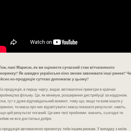
 Тож, пані Марисю, як ви оцінюєте сучасний стан вітчизняного
іноринку? Як швидко українське кіно зможе завоювати інші ринки? Ч
ійсно ко-продукція суттєво допомагає у цьому?
 Ко-продукція, в першу чергу, видає автоматичні прем'єри в країнах
иробництва фільму. Це, як мінімум, розширення дистрибуції за кордоном.
оча, тут є дуже відповідальний момент, тому що, якщо ти взяв кошти у
ержкіно, ти маєш про них відзвітувати і маєш показати результат, навіть,
кщо цей результат поганий. Це вже твої проблеми: значить, сьогодні ти
робив не все достатньо добре.
о-продукція автоматично презентує тебе іншим ринкам. У випадку з моїм