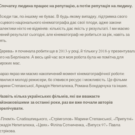
 Спочатку людина працює на репутацію, а потім репутація на людину.
 Всюди так, по-іншому не буває. В будь-якому випадку, підтримка свого
ісцевого національного кінематографа дає свої плоди, адже закони
іалектики ніхто не відміняв: кількість дає якість у результаті. І ми маємо
евний результат сьогодні, але кінематограф не робиться за рік, навіть за
ять.
Дерева» я починала робити ще в 2013-у році, й тільки у 2018-у презентувал
ого на Берлінале. А весь цей час вся моя робота була не помітна для
ироких мас.
 зараз якраз ми маємо накопичений момент кінематографічної роботи:
'явилися молоді режисери, бо з'явився ресурс і можливість. Це фільми
арини Степанської, Аркадія Непиталюка, Романа Бондарчука та інших.
 Назвіть кілька українських фільмів, які ви вважаєте
айзнаковішими за останні роки, раз ви вже почали авторів
ерелічувати.
 «Плем'я» Слабошпицького, «Стрімголов» Марини Степанської, «Припутні»
ркадія Непиталюка, «Цвях» Філіпа Сотниченка, «Випуск 97» Павла
стрікова.