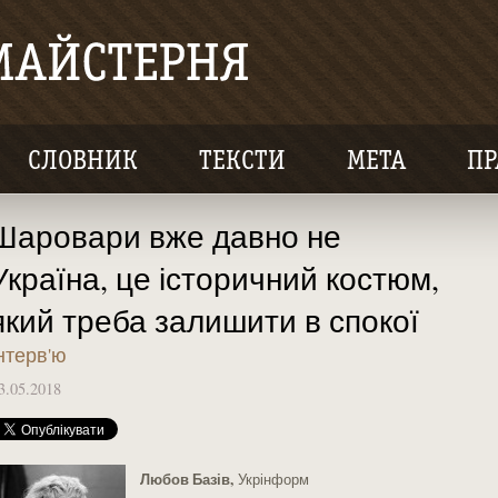
СЛОВНИК
ТЕКСТИ
МЕТА
ПР
Шаровари вже давно не
Україна, це історичний костюм,
який треба залишити в спокої
нтерв'ю
3.05.2018
Любов Базів,
Укрінформ