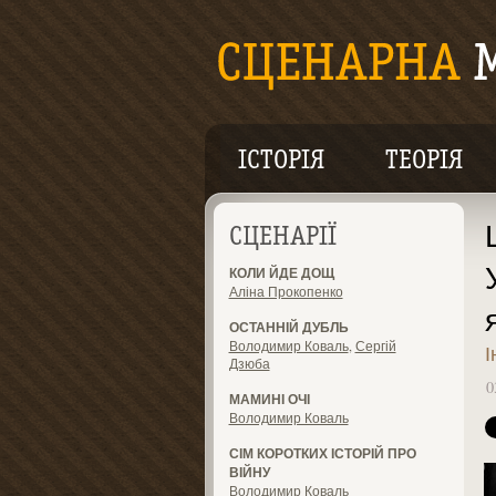
ІСТОРІЯ
ТЕОРІЯ
СЦЕНАРІЇ
КОЛИ ЙДЕ ДОЩ
Аліна Прокопенко
ОСТАННІЙ ДУБЛЬ
Володимир Коваль
,
Сергій
І
Дзюба
0
МАМИНІ ОЧІ
Володимир Коваль
СІМ КОРОТКИХ ІСТОРІЙ ПРО
ВІЙНУ
Володимир Коваль