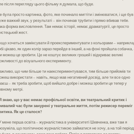
ле після перегляду цього фільму я думала, що буде.
е була просто картинка, фото, яке починало мигтіти і змінюватися, і ще був
уже важкий звук, у результаті – він починав трубити і прямо вбивав тебе.
ака форма висловлення. Там немає історії, немає драматургії, це просто
истецький жест.
кщо хочеться заміксувати й проекспериментувати з кольорами – наприкла
обі цікаво, як один колір зараз перейде в інший, а на фоні пройшла собачка, 
и можеш це зробити. Це не коштує великих грошей і відкриває великі
ожливості до візуального експерименту.
ажливо, що чим більше ти наекспериментувався, тим більше прийомів ти
ожеш використати – навіть, якщо мав негативний досвід, але ти все одно
наєш – як треба зробити, щоб вийшло добре і можеш зробити це тепер у
овному метрі.
 Я знаю, що у вас немає профільної освіти, ви театральний критик і
ривалий час були занурені у театральне життя, потім режисер переміг
ритика. Як це сталося?
 У мене перша освіта – журналістика в університеті Шевченка, вже там я
розуміла, що політичною журналістикою займатися не хочу, а на той період