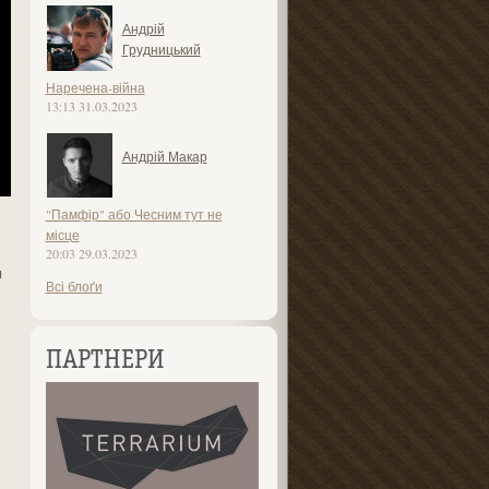
Андрій
Грудницький
Наречена-війна
13:13 31.03.2023
Андрій Макар
"Памфір" або Чесним тут не
місце
20:03 29.03.2023
и
Всі блоґи
ПАРТНЕРИ