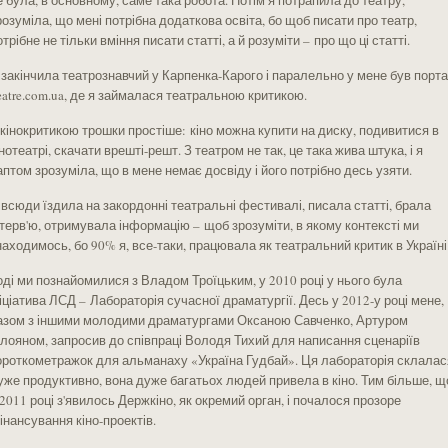
е була, в основному, саме така робота. Потім я потрапила до театру,
розуміла, що мені потрібна додаткова освіта, бо щоб писати про театр,
отрібне не тільки вміння писати статті, а й розуміти – про що ці статті.
 закінчила театрознавчий у Карпенка-Карого і паралельно у мене був порт
eatre.com.ua, де я займалася театральною критикою.
 кінокритикою трошки простіше: кіно можна купити на диску, подивитися в
інотеатрі, скачати врешті-решт. З театром не так, це така жива штука, і я
аптом зрозуміла, що в мене немає досвіду і його потрібно десь узяти.
 всюди їздила на закордонні театральні фестивалі, писала статті, брала
нтерв'ю, отримувала інформацію – щоб зрозуміти, в якому контексті ми
находимось, бо 90% я, все-таки, працювала як театральний критик в Україні
оді ми познайомилися з Владом Троїцьким, у 2010 році у нього була
ніціатива ЛСД – Лабораторія сучасної драматургії. Десь у 2012-у році мене,
азом з іншими молодими драматургами Оксаною Савченко, Артуром
лояном, запросив до співпраці Володя Тихий для написання сценаріїв
ороткометражок для альманаху «Україна Гудбай». Ця лабораторія склалас
уже продуктивно, вона дуже багатьох людей привела в кіно. Тим більше, щ
 2011 році з'явилось Держкіно, як окремий орган, і почалося прозоре
інансування кіно-проектів.