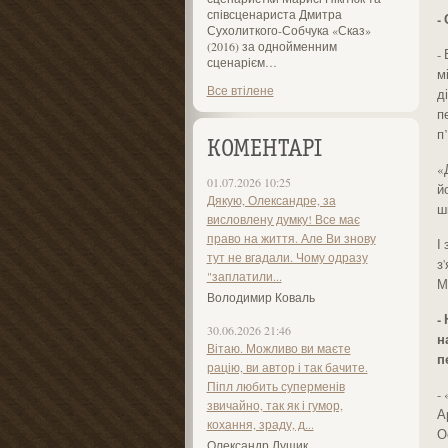
співсценариста Дмитра
-
Сухолиткого-Собчука «Сказ»
(2016) за однойменним
-
сценарієм…
м
Все втілене
д
п
п’
КОМЕНТАРІ
«
01.07.2026 10:25
й
Дякую, Олександре, за
ш
висловлену думку! Все має
право на життя. Але Ви знову
І
тут не вгадали. Чому одразу
з
"заплатили...
М
Володимир Коваль
-
30.06.2026 21:46
н
Вітаю. Можливо ви маєте
п
рацію, ви автор і так бачите.
Піпл любить суперменів
-
звичайно, так як і гумор,
А
кохання, зраду, д...
О
Олександр Лущик