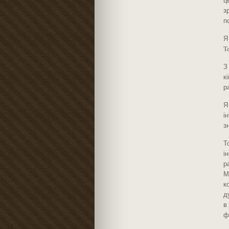
ц
з
п
Я
T
З
к
р
Я
і
з
Т
і
р
М
к
д
в
ф