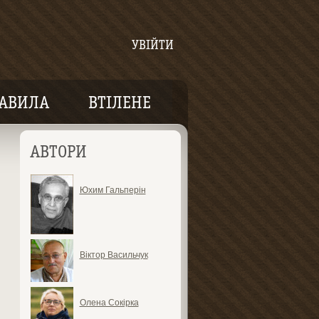
УВІЙТИ
АВИЛА
ВТІЛЕНЕ
АВТОРИ
Юхим Гальперін
Віктор Васильчук
Олена Сокірка