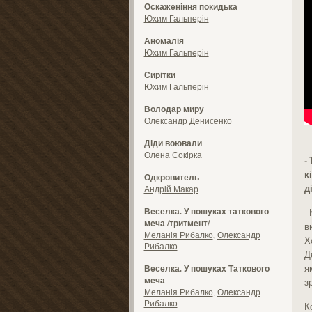
Оскаженіння покидька
Юхим Гальперін
Аномалія
Юхим Гальперін
Сирітки
Юхим Гальперін
Володар миру
Олександр Денисенко
Діди воювали
Олена Сокірка
-
к
Одкровитель
д
Андрій Макар
Веселка. У пошуках таткового
-
меча /тритмент/
в
Меланія Рибалко
,
Олександр
Х
Рибалко
Д
я
Веселка. У пошуках Таткового
меча
з
Меланія Рибалко
,
Олександр
Рибалко
К