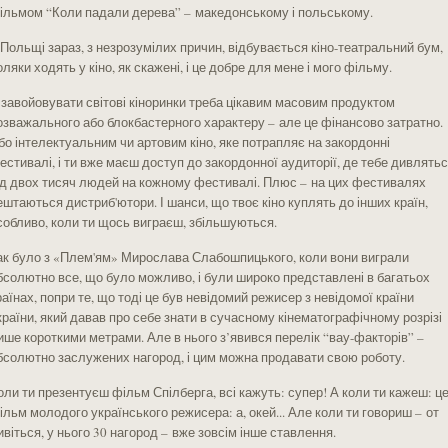
ільмом “Коли падали дерева” – македонському і польському.
 Польщі зараз, з незрозумілих причин, відбувається кіно-театральний бум,
оляки ходять у кіно, як скажені, і це добре для мене і мого фільму.
 завойовувати світові кіноринки треба цікавим масовим продуктом
озважального або блокбастерного характеру – але це фінансово затратно.
бо інтелектуальним чи артовим кіно, яке потрапляє на закордонні
естивалі, і ти вже маєш доступ до закордонної аудиторії, де тебе дивлять
ід двох тисяч людей на кожному фестивалі. Плюс – на цих фестивалях
ештаються дистриб'ютори. І шанси, що твоє кіно куплять до інших країн,
собливо, коли ти щось виграєш, збільшуються.
ак було з «Плем'ям» Мирослава Слабошпицького, коли вони виграли
бсолютно все, що було можливо, і були широко представлені в багатьох
раїнах, попри те, що тоді це був невідомий режисер з невідомої країни
країни, який давав про себе знати в сучасному кінематографічному розрізі
ише короткими метрами. Але в нього з’явився перелік “вау-факторів” –
бсолютно заслужених нагород, і цим можна продавати свою роботу.
оли ти презентуєш фільм Спілберга, всі кажуть: супер! А коли ти кажеш: ц
ільм молодого українського режисера: а, окей... Але коли ти говориш – от
ивіться, у нього 30 нагород – вже зовсім інше ставлення.