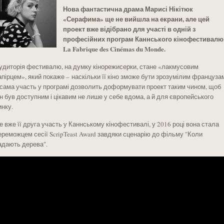
Нова фантастична драма Марисі Нікітюк
«Серафима» ще не вийшла на екрани, але цей
проект вже відібрано для участі в одній з
професійних програм Каннського кінофестивалю
La Fabrique des Cinémas du Monde.
удиторія фестивалю, на думку кінорежисерки, стане «лакмусовим
апірцем», який покаже – наскільки її кіно зможе бути зрозумілим француза
 сама участь у програмі дозволить доформувати проект таким чином, щоб
ін був доступним і цікавим не лише у себе вдома, а й для європейського
инку.
е вже її друга участь у Каннському кінофестивалі, у 2016 році вона стала
ереможцем сесії ScripTeast Award завдяки сценарію до фільму "Коли
адають дерева".