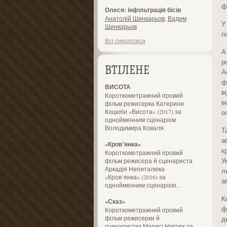
ф
Олеся: інфільтрація бісів
Анатолій Шинкарьов
,
Вадим
У
Шинкарьов
п
Всі синопсиси
А
р
ВТІЛЕНЕ
А
ф
ВИСОТА
в
Короткометражний ігровий
в
фільм режисерка Катерини
Коцюби «Висота» (2017) за
о
однойменним сценарієм
Володимира Коваля.
Т
а
«Кров’янка»
к
Короткометражний ігровий
У
фільм режисера й сценариста
Аркадія Непиталюка
л
«Кров’янка» (2016) за
а
однойменним сценарієм…
К
«Сказ»
ф
Короткометражний ігровий
фільм режисерки й
д
сценаристки Марисі Нікітюк та