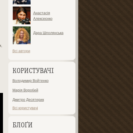
Анастасія
Алексеєнко
Дара Шполянська
м,
Всі автори
КОРИСТУВАЧІ
Володимир Войтенко
Марія Воробей
Дмитро Десятерик
Всі користувачі
БЛОҐИ