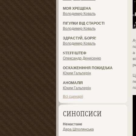
МОЯ ХРЕЩЕНА
Володимир Коваль
ПІГУЛКИ ВІД СТАРОСТІ
Володимир Коваль
ЗДРАСТУЙ, БОРЯ!
А
Володимир Коваль
п
а
STEFF/ШТЕФ
Олександр Денисенко
в
р
ОСКАЖЕНІННЯ ПОКИДѢКА
Юхим Гальперін
Ц
п
АНОМАЛІЯ
п
Юхим Гальперін
Всі сценарії
СИНОПСИСИ
Ненастане
Дара Шполянська