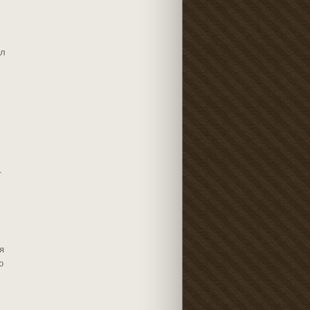
ал
.
я
о