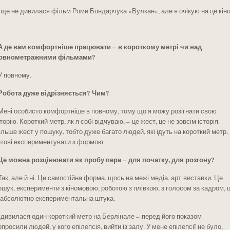
 ще не дивилася фільм Роми Бондарчука «Вулкан», але я очікую на це кіно
 А де вам комфортніше працювати – в короткому метрі чи над
овнометражними фільмами?
 У повному.
 Робота дуже відрізняється? Чим?
 Мені особисто комфортніше в повному, тому що я можу розігнати свою
сторію. Короткий метр, як я собі відчуваю, – це жест, це не зовсім історія.
ільше жест у пошуку, тобто дуже багато людей, які ідуть на короткий метр,
отові експериментувати з формою.
 Це можна розцінювати як пробу пера – для початку, для розгону?
 Так, але й ні. Це самостійна форма, щось на межі медіа, арт-виставки. Це
ошук, експерименти з кіномовою, роботою з плівкою, з голосом за кадром, 
 абсолютно експериментальна штука.
 дивилася один короткий метр на Берлінале – перед його показом
опросили людей, у кого епілепсія, вийти із залу. У мене епілепсії не було,