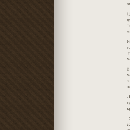
а
Ц
д
Т
м
Я
т
т
м
В
м
з
п
-
т
к
-
з