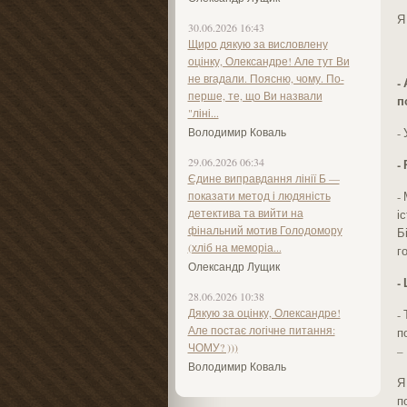
Я
30.06.2026 16:43
Щиро дякую за висловлену
оцінку, Олександре! Але тут Ви
не вгадали. Поясню, чому. По-
-
перше, те, що Ви назвали
п
"ліні...
Володимир Коваль
-
29.06.2026 06:34
-
Єдине виправдання лінії Б —
показати метод і людяність
-
детектива та вийти на
і
фінальний мотив Голодомору
Б
(хліб на меморіа...
г
Олександр Лущик
-
28.06.2026 10:38
Дякую за оцінку, Олександре!
-
Але постає логічне питання:
п
ЧОМУ? )))
–
Володимир Коваль
Я
п