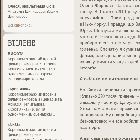
Олена Жирнова – багаторазов
Олеся: інфільтрація бісів
тенісу. В Штатах з 2001 рок
Анатолій Шинкарьов
,
Вадим
Шинкарьов
нерухомість. – Прим. ред.) н
в Нью-Йорку. І правда, що В
Всі синопсиси
Юрієм Шевчуком ми пішли на 
могли. У Чикаго навіть підро
прибирати сніг з тротуарів, 
ВТІЛЕНЕ
гривень). Спочатку я сумнівав
ВИСОТА
фільмі, але сценарист мене 
Короткометражний ігровий
важко утримати увагу людей 
фільм режисерка Катерини
інтерв'ю.
Коцюби «Висота» (2017) за
однойменним сценарієм
А скільки ви витратили на
Володимира Коваля.
«Кров’янка»
На зйомки, перельоти, прожив
Короткометражний ігровий
(близько 270 тисяч гривень. –
фільм режисера й сценариста
знімальну частину. Це були як
Аркадія Непиталюка
Хтось нам оплатив проживанн
«Кров’янка» (2016) за
однойменним сценарієм…
не просили. Ну а виробництв
безкоштовно: ми все робили н
«Сказ»
партнери.
Короткометражний ігровий
фільм режисерки й
А ви самі змогли б жити в
сценаристки Марисі Нікітюк та