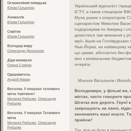
Оскаженіння покидька
Український журналіст (прац
Юхим Гальперін
ICTV, а також спецкором BBC
Аномалія
Мула разом з оператором Ст
Юхим Гальперін
сценаристом Миколою Василь
подорожував по Америці і спі
Сирітки
домоглися там визнання у рі
Юхим Гальперін
мрії» йшли на Голлівудських 
Володар миру
Нью-Йорка, на найвищому хмар
Олександр Денисенко
що цікаво, абсолютно без фі
кіно з мінімальним бюджето
Діди воювали
інтерв'ю.
Олена Сокірка
Одкровитель
Андрій Макар
Микола Васильков і Волод
Веселка. У пошуках таткового
Володимире, у фільмі ви,
меча /тритмент/
містах, часто говорите про
Меланія Рибалко
,
Олександр
Штатах все дорого. Герої 
Рибалко
запрошують на ланчі, підв
Веселка. У пошуках Таткового
економлять ваші кошти. Та
меча
прийом?
Меланія Рибалко
,
Олександр
Рибалко
Так, все це було в реальност