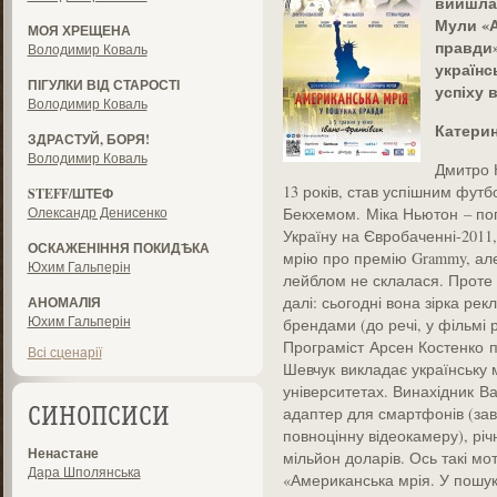
вийшла
Мули «А
МОЯ ХРЕЩЕНА
правди»
Володимир Коваль
українс
ПІГУЛКИ ВІД СТАРОСТІ
успіху 
Володимир Коваль
Катерин
ЗДРАСТУЙ, БОРЯ!
Володимир Коваль
Дмитро 
13 років, став успішним футб
STEFF/ШТЕФ
Олександр Денисенко
Бекхемом. Міка Ньютон – поп
Україну на Євробаченні-2011,
ОСКАЖЕНІННЯ ПОКИДѢКА
мрію про премію Grammy, але
Юхим Гальперін
лейблом не склалася. Проте 
далі: сьогодні вона зірка ре
АНОМАЛІЯ
Юхим Гальперін
брендами (до речі, у фільмі 
Програміст Арсен Костенко п
Всі сценарії
Шевчук викладає українську 
університетах. Винахідник В
адаптер для смартфонів (за
СИНОПСИСИ
повноцінну відеокамеру), річ
Ненастане
мільйон доларів. Ось такі мот
Дара Шполянська
«Американська мрія. У пошук