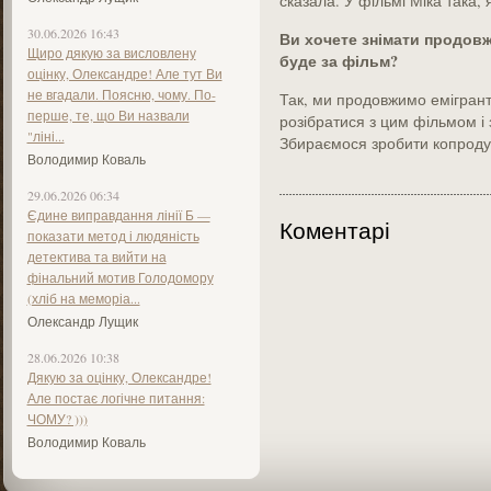
сказала. У фільмі Міка така, я
30.06.2026 16:43
Ви хочете знімати продовж
Щиро дякую за висловлену
буде за фільм?
оцінку, Олександре! Але тут Ви
не вгадали. Поясню, чому. По-
Так, ми продовжимо емігрант
перше, те, що Ви назвали
розібратися з цим фільмом і
"ліні...
Збираємося зробити копрод
Володимир Коваль
29.06.2026 06:34
Єдине виправдання лінії Б —
Коментарі
показати метод і людяність
детектива та вийти на
фінальний мотив Голодомору
(хліб на меморіа...
Олександр Лущик
28.06.2026 10:38
Дякую за оцінку, Олександре!
Але постає логічне питання:
ЧОМУ? )))
Володимир Коваль