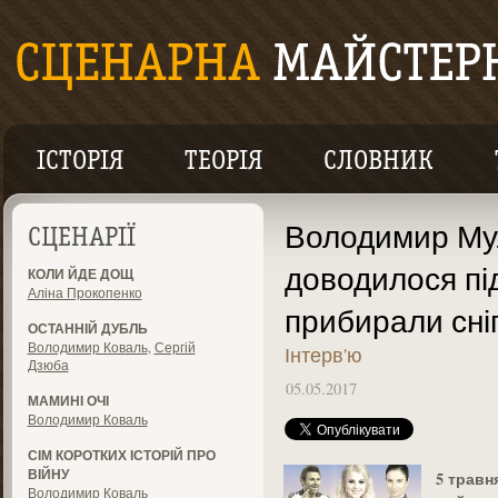
ІСТОРІЯ
ТЕОРІЯ
СЛОВНИК
Володимир Мул
СЦЕНАРІЇ
доводилося пі
КОЛИ ЙДЕ ДОЩ
Аліна Прокопенко
прибирали сніг
ОСТАННІЙ ДУБЛЬ
Володимир Коваль
,
Сергій
Інтерв'ю
Дзюба
05.05.2017
МАМИНІ ОЧІ
Володимир Коваль
СІМ КОРОТКИХ ІСТОРІЙ ПРО
ВІЙНУ
5 травн
Володимир Коваль