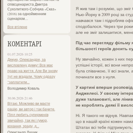
співсценариста Дмитра
Я жив там і розумію, що зміг
Сухолиткого-Собчука «Сказ»
(2016) за однойменним
Нью-Йорку в 2009 році за сту
сценарієм…
навчався там і підробляв офі
сподобалося. Через три роки
Все втілене
але не зміг залишитися, мене
Під час перегляду фільму я
КОМЕНТАРІ
більшості героїв досить с
01.07.2026 10:25
Ну звичайно, кожен з них пер
Дякую, Олександре, за
успішні історії, всі вони неп
висловлену думку! Все має
була співачкою, її всі знали,
право на життя. Але Ви знову
тут не вгадали. Чому одразу
починати все з нуля.
"заплатили...
У картині вперше розповід
Володимир Коваль
Анджелесі. У своєму інтер
30.06.2026 21:46
дуже талановиті, але лінив
Вітаю. Можливо ви маєте
не короблять деякі її вис
рацію, ви автор і так бачите.
Піпл любить суперменів
Ні. Я такого не відчув. Навп
звичайно, так як і гумор,
що в нашій країні кожен намаг
кохання, зраду, д...
Штатах всі тебе підтримують
Олександр Лущик