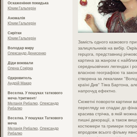
Оскаженіння покидька
Юхим Гальперін
Аномалія
Юхим Гальперін
Сирітки
Юхим Гальперін
Замість одного казкового при
залицяльників на вибір. Окрі
Володар миру
Олександр Денисенко
герцога, представниці річков
картина за жанром є найближ
Діди воювали
середньовічних легендах і ро
Олена Сокірка
власною географією та закон
Одкровитель
створена за лекалами "Волод
Андрій Макар
країні Див" Тіма Бартона, ал
напрочуд ефектно.
Веселка. У пошуках таткового
меча /тритмент/
Сюжетні повороти картини важ
Меланія Рибалко
,
Олександр
перегляду не спадає до фіна
Рибалко
красива стрічка, в якій можн
Веселка. У пошуках Таткового
пишні декорації, а також ви
меча
костюмери та гримери попра
Меланія Рибалко
,
Олександр
впродовж всього фільму явно 
Рибалко