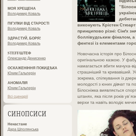
індійсь
"Білосн
МОЯ ХРЕЩЕНА
українс
Володимир Коваль
дебютан
ПІГУЛКИ ВІД СТАРОСТІ
виконують Крістен Стюарт 
Володимир Коваль
принципово різні: Сінґх зн
боллівудським фіналом, а
ЗДРАСТУЙ, БОРЯ!
фентезі із елементами гор
Володимир Коваль
STEFF/ШТЕФ
Новочасна історія про Білосн
Олександр Денисенко
оригінальною казкою. У фабул
намагається вбити мачуха-ві
ОСКАЖЕНІННЯ ПОКИДѢКА
страшніший та кривавіший. Ус
Юхим Гальперін
зокрема, спілкування із дзе
АНОМАЛІЯ
молодості з юних дівчат та 
Юхим Гальперін
Білосніжка виявляється спор
штанях, яка після років ув’я
Всі сценарії
верхи та навіть володіє мече
СИНОПСИСИ
Ненастане
Дара Шполянська