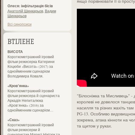
якщо порівнювати її із прост
Олеся: інфільтрація бісів
Анатолій Шинкарьов
,
Вадим
Шинкарьов
Всі синопсиси
ВТІЛЕНЕ
ВИСОТА
Короткометражний ігровий
фільм режисерка Катерини
Коцюби «Висота» (2017) за
однойменним сценарієм
Володимира Коваля.
«Кров’янка»
Короткометражний ігровий
"Білосніжка та Мисливець" - д
фільм режисера й сценариста
Аркадія Непиталюка
королеві не довелося танцюва
«Кров’янка» (2016) за
насилля та різних жахіть там 
однойменним сценарієм…
PG-13. Особливо видовищною
зокрема, атака кінноти на чол
«Сказ»
Короткометражний ігровий
та щитом у руках.
фільм режисерки й
сценаристки Марисі Нікітюк та