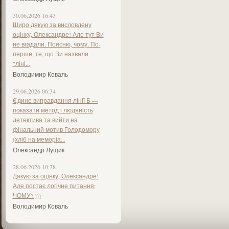
30.06.2026 16:43
Щиро дякую за висловлену
оцінку, Олександре! Але тут Ви
не вгадали. Поясню, чому. По-
перше, те, що Ви назвали
"ліні...
Володимир Коваль
29.06.2026 06:34
Єдине виправдання лінії Б —
показати метод і людяність
детектива та вийти на
фінальний мотив Голодомору
(хліб на меморіа...
Олександр Лущик
28.06.2026 10:38
Дякую за оцінку, Олександре!
Але постає логічне питання:
ЧОМУ? )))
Володимир Коваль