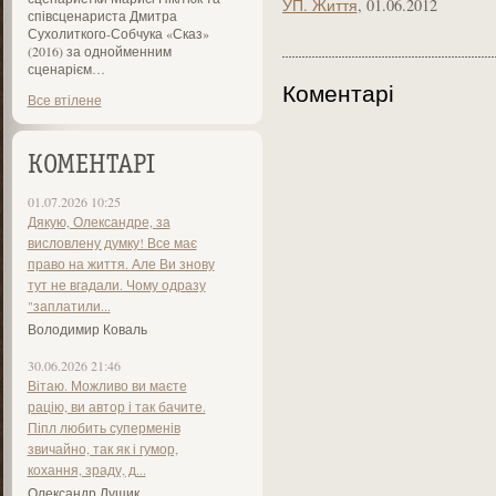
УП. Життя
, 01.06.2012
співсценариста Дмитра
Сухолиткого-Собчука «Сказ»
(2016) за однойменним
сценарієм…
Коментарі
Все втілене
КОМЕНТАРІ
01.07.2026 10:25
Дякую, Олександре, за
висловлену думку! Все має
право на життя. Але Ви знову
тут не вгадали. Чому одразу
"заплатили...
Володимир Коваль
30.06.2026 21:46
Вітаю. Можливо ви маєте
рацію, ви автор і так бачите.
Піпл любить суперменів
звичайно, так як і гумор,
кохання, зраду, д...
Олександр Лущик