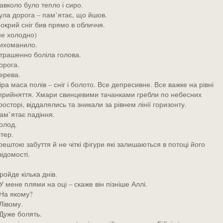
авколо було тепло і сиро.
ула дорога – пам’ятає, що йшов.
окрий сніг бив прямо в обличчя.
не холодно)
ихоманило.
трашенно боліла голова.
орога.
ерева.
іра маса полів – сніг і болото. Все депресивне. Все важке на рівні
прийняття. Хмари свинцевими тачанками гребли по небесних
росторі, віддалялись та зникали за рівнем лінії горизонту.
ам’ятає падіння.
олод.
ітер.
рештою забуття й не чіткі фігури які залишаються в потоці його
відомості.
ройде кілька днів.
 У мене плями на оці – скаже він пізніше Аллі.
 На якому?
 Лівому.
 Дуже болять.