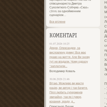
Н
співсценариста Дмитра
Б
Сухолиткого-Собчука «Сказ»
(2016) за однойменним
М
сценарієм…
(
Л
Все втілене
С
Д
КОМЕНТАРІ
Д
С
01.07.2026 10:25
с
Дякую, Олександре, за
п
висловлену думку! Все має
П
право на життя. Але Ви знову
Х
тут не вгадали. Чому одразу
В
"заплатили...
З
Володимир Коваль
с
30.06.2026 21:46
Вітаю. Можливо ви маєте
П
рацію, ви автор і так бачите.
-
Піпл любить суперменів
-
звичайно, так як і гумор,
-
кохання, зраду, д...
-
Олександр Лущик