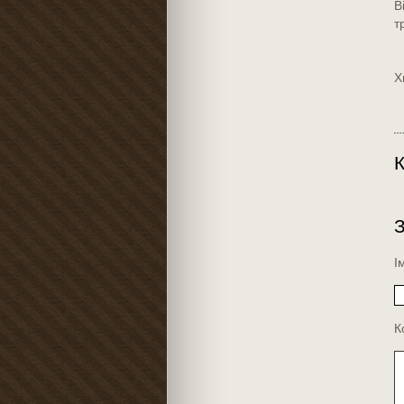
В
т
Х
К
І
К