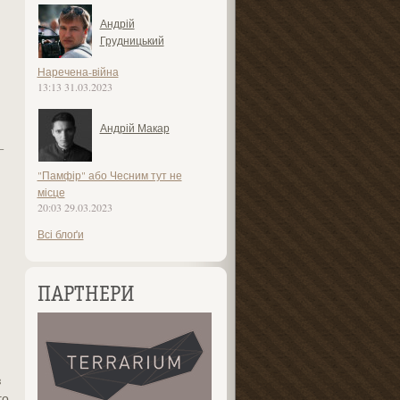
Андрій
Грудницький
Наречена-війна
13:13 31.03.2023
Андрій Макар
–
"Памфір" або Чесним тут не
місце
20:03 29.03.2023
Всі блоґи
ПАРТНЕРИ
з
го