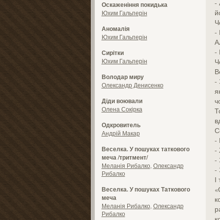
-
Оскаженіння покидька
й
Юхим Гальперін
Ч
Аномалія
-
Юхим Гальперін
А
-
Сирітки
Юхим Гальперін
Ч
В
Володар миру
-
Олександр Денисенко
я
ч
Діди воювали
Олена Сокірка
Т
в
Одкровитель
С
Андрій Макар
-
Веселка. У пошуках таткового
-
меча /тритмент/
-
Меланія Рибалко
,
Олександр
-
Рибалко
І
«
Веселка. У пошуках Таткового
меча
к
Меланія Рибалко
,
Олександр
р
Рибалко
к