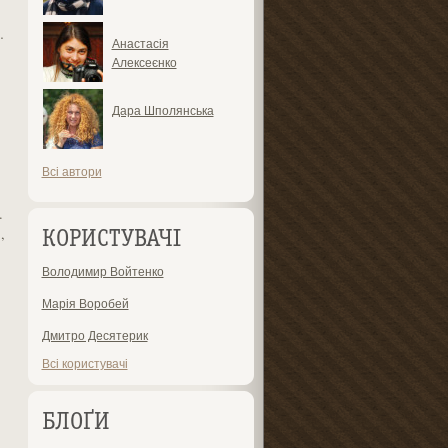
…
Анастасія
Алексеєнко
Дара Шполянська
Всі автори
.
,
КОРИСТУВАЧІ
Володимир Войтенко
Марія Воробей
Дмитро Десятерик
Всі користувачі
БЛОҐИ