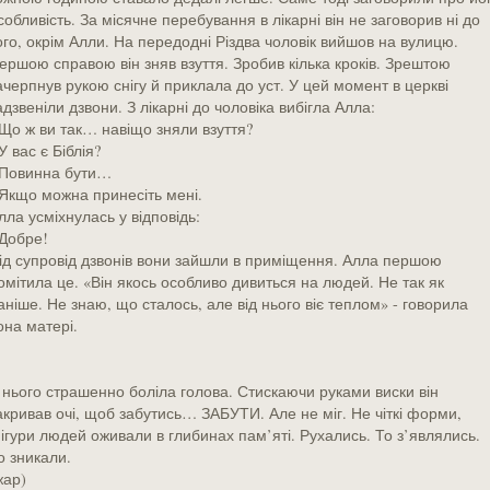
собливість. За місячне перебування в лікарні він не заговорив ні до
ого, окрім Алли. На передодні Різдва чоловік вийшов на вулицю.
ершою справою він зняв взуття. Зробив кілька кроків. Зрештою
ачерпнув рукою снігу й приклала до уст. У цей момент в церкві
адзвеніли дзвони. З лікарні до чоловіка вибігла Алла:
 Що ж ви так… навіщо зняли взуття?
 У вас є Біблія?
 Повинна бути…
 Якщо можна принесіть мені.
лла усміхнулась у відповідь:
 Добре!
ід супровід дзвонів вони зайшли в приміщення. Алла першою
омітила це. «Він якось особливо дивиться на людей. Не так як
аніше. Не знаю, що сталось, але від нього віє теплом» - говорила
она матері.
 нього страшенно боліла голова. Стискаючи руками виски він
акривав очі, щоб забутись… ЗАБУТИ. Але не міг. Не чіткі форми,
ігури людей оживали в глибинах пам’яті. Рухались. То з’являлись.
о зникали.
жар)