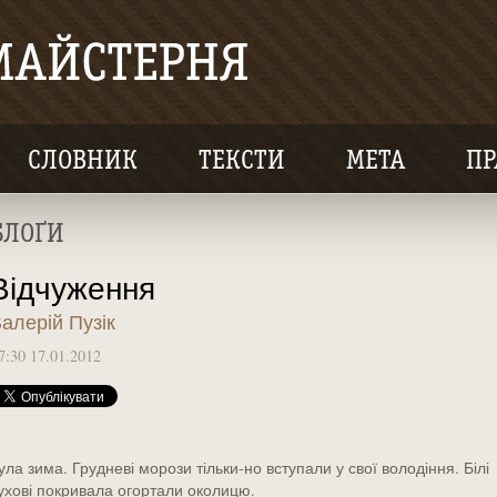
СЛОВНИК
ТЕКСТИ
МЕТА
ПР
БЛОҐИ
Відчуження
алерій Пузік
7:30 17.01.2012
ула зима. Грудневі морози тільки-но вступали у свої володіння. Білі
ухові покривала огортали околицю.