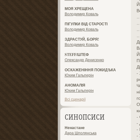
Й
МОЯ ХРЕЩЕНА
В
Володимир Коваль
…
…
ПІГУЛКИ ВІД СТАРОСТІ
…
Володимир Коваль
…
ЗДРАСТУЙ, БОРЯ!
Д
Володимир Коваль
В
Й
STEFF/ШТЕФ
Олександр Денисенко
П
Д
ОСКАЖЕНІННЯ ПОКИДѢКА
-
Юхим Гальперін
р
АНОМАЛІЯ
Ч
Юхим Гальперін
н
г
Всі сценарії
О
к
-
СИНОПСИСИ
-
Ненастане
-
Дара Шполянська
-