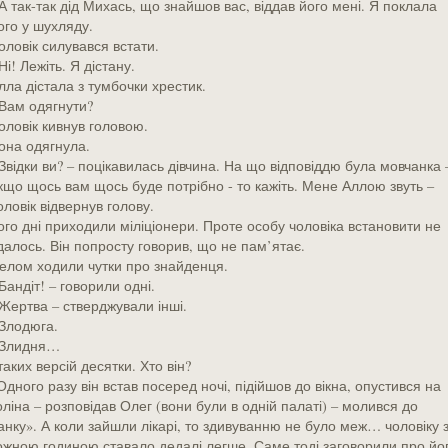
 А так-так дід Михась, що знайшов вас, віддав його мені. Я поклала
ого у шухляду.
оловік силувався встати.
 Ні! Лежіть. Я дістану.
лла дістала з тумбочки хрестик.
 Вам одягнути?
оловік кивнув головою.
она одягнула.
 Звідки ви? – поцікавилась дівчина. На що відповіддю була мовчанка 
кщо щось вам щось буде потрібно - то кажіть. Мене Аллою звуть –
оловік відвернув голову.
ого дні приходили міліціонери. Проте особу чоловіка встановити не
далось. Він попросту говорив, що не пам’ятає.
елом ходили чутки про знайденця.
 Бандіт! – говорили одні.
 Жертва – стверджували інші.
 Злодюга.
 Злидня…
 таких версій десятки. Хто він?
Одного разу він встав посеред ночі, підійшов до вікна, опустився на
оліна – розповідав Олег (вони були в одній палаті) – молився до
анку». А коли зайшли лікарі, то здивуванню не було меж… чоловіку 
ожною годиною ставало дедалі легше. Саме тоді заговорили про йо