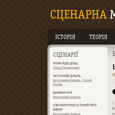
ІСТОРІЯ
ТЕОРІЯ
СЦЕНАРІЇ
КОЛИ ЙДЕ ДОЩ
Аліна Прокопенко
В
ОСТАННІЙ ДУБЛЬ
Володимир Коваль
,
Сергій
1
Дзюба
МАМИНІ ОЧІ
Володимир Коваль
1.
СІМ КОРОТКИХ ІСТОРІЙ ПРО
Б
ВІЙНУ
п
Володимир Коваль