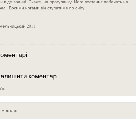
ін піде вранці. Скаже, на прогулянку. Його востаннє побачать на
расі. Босими ногами він ступатиме по снігу.
мельницький 2011
оментарі
Залишити коментар
м'я:
оментар: