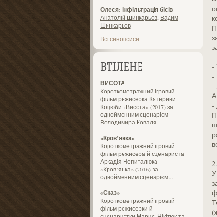
о
Олеся: інфільтрація бісів
Анатолій Шинкарьов
,
Вадим
к
Шинкарьов
П
з
Всі синопсиси
з
-
-
ВТІЛЕНЕ
-
ВИСОТА
-
Короткометражний ігровий
А
фільм режисерка Катерини
-
Коцюби «Висота» (2017) за
однойменним сценарієм
П
Володимира Коваля.
п
р
«Кров’янка»
в
Короткометражний ігровий
фільм режисера й сценариста
Аркадія Непиталюка
2.
«Кров’янка» (2016) за
У
однойменним сценарієм…
з
ф
«Сказ»
Короткометражний ігровий
Т
фільм режисерки й
(
сценаристки Марисі Нікітюк та