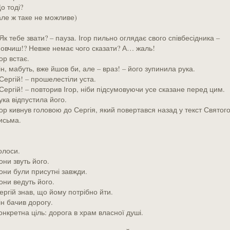
о тоді?
але ж таке не можливе)
 Як тебе звати? – пауза. Ігор пильно оглядає свого співбесідника –
овчиш!? Невже немає чого сказати? А… жаль!
гор встає.
ін, мабуть, вже йшов би, але – враз! – його зупинила рука.
 Сергій! – прошелестіли уста.
 Сергій! – повторив Ігор, ніби підсумовуючи усе сказане перед цим.
ука відпустила його.
гор кивнув головою до Сергія, який повертався назад у текст Святог
исьма.
олоси.
они звуть його.
они були присутні завжди.
они ведуть його.
ергій знав, що йому потрібно йти.
ін бачив дорогу.
онкретна ціль: дорога в храм власної душі.