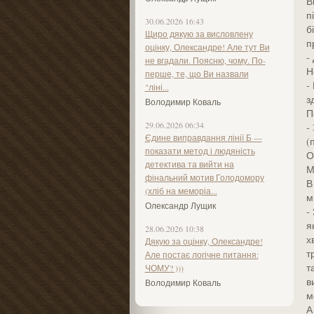
В
п
30.06.2026 16:43
б
Щиро дякую за висловлену
п
оцінку, Олександре! Але тут Ви
-
не вгадали. Поясню, чому. По-
Н
перше, те, що Ви назвали
-
"ліні...
з
Володимир Коваль
П
29.06.2026 06:34
-
Єдине виправдання лінії Б —
(
показати метод і людяність
О
детектива та вийти на
М
фінальний мотив Голодомору
В
(хліб на меморіа...
м
Олександр Лущик
-
я
28.06.2026 10:38
х
Дякую за оцінку, Олександре!
т
Але постає логічне питання:
т
ЧОМУ? )))
в
Володимир Коваль
м
А