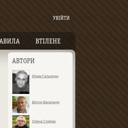
УВІЙТИ
АВИЛА
ВТІЛЕНЕ
АВТОРИ
Юхим Гальперін
Віктор Васильчук
Олена Сокірка