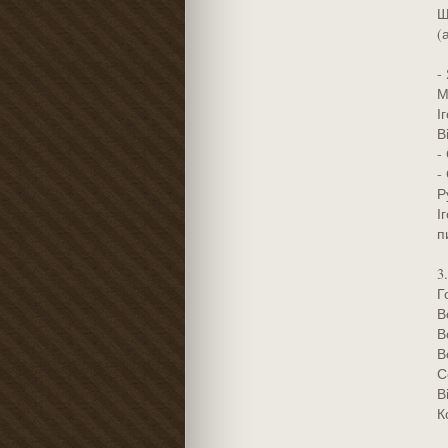
Щ
(
-
М
І
В
-
-
Р
І
п
3.
Г
В
В
В
С
В
К