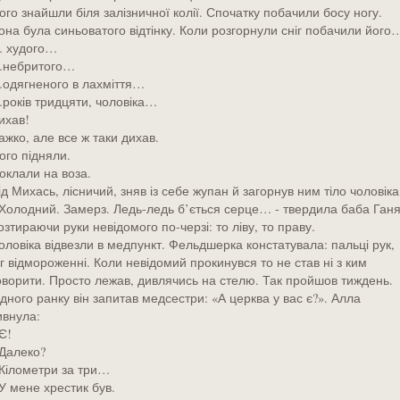
ого знайшли біля залізничної колії. Спочатку побачили босу ногу.
она була синьоватого відтінку. Коли розгорнули сніг побачили його
 худого…
небритого…
одягненого в лахміття…
років тридцяти, чоловіка…
ихав!
ажко, але все ж таки дихав.
ого підняли.
оклали на воза.
ід Михась, лісничий, зняв із себе жупан й загорнув ним тіло чоловіка
 Холодний. Замерз. Ледь-ледь б’ється серце… - твердила баба Ганя
озтираючи руки невідомого по-черзі: то ліву, то праву.
оловіка відвезли в медпункт. Фельдшерка констатувала: пальці рук,
іг відмороженні. Коли невідомий прокинувся то не став ні з ким
оворити. Просто лежав, дивлячись на стелю. Так пройшов тиждень.
дного ранку він запитав медсестри: «А церква у вас є?». Алла
ивнула:
 Є!
 Далеко?
 Кілометри за три…
 У мене хрестик був.