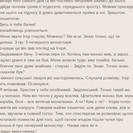
вечері того самого дня (а він постійно читатиме Біблію) до нього
ідійде чоловік (років п’ятдесяти, середнього зросту). Мовчки присяд
іля нього на підлогу й довго дивитиметься прямо в очі. Зрештою
рошепоче:
 Десь я тебе бачив!
езнайомець усміхнеться.
 Мене звати Ігор (пауза) Мовчиш!? Хм-м-м. Знаю точно, що ти
далека. З гір. З печерного монастиря.
очувши це він звів погляд на Ігоря.
 Зацікавився бачу. З монастиря ти. Колись там монах жив, а зараз…
пауза) довго я там не був. Мене возили туди, вже покійні, батьки.
бличчя твоє дуже знайоме - (пауза) – Звідти ти. Знаю. Точно знаю.
онахом був?
 кімнаті сільської лікарні всі насторожились. Слухали розмову. Ігор
ить помовчав. Оглянувся.
 Я впізнав. Хрестик у тебе особливий. Звідтинський. Точно такий же,
к у монаха. Ним він тепло у душу вселяв. Цілителем монах був: муки
вороби, болі – все витягав молитвами. А ти? Ким є ти? – Ігорів голос
ремтів він напруги. Говорив майже пошепки, але деякі слова, все ж
аки, звучали в повний голос. Тим, хто спостерігав за розмовою цього
истачало повністю для того, щоб селом згодом пішли чутки про
онаха й про печерний монастир – Назви своє ім’я…
 якщо імені немає?