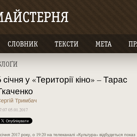
СЛОВНИК
ТЕКСТИ
МЕТА
ПР
БЛОҐИ
6 січня у «Території кіно» – Тарас
Ткаченко
ергій Тримбач
7:07 05.01.2017
 січня 2017 року, о 19:20 на телеканалі «Культура» відбудеться показ