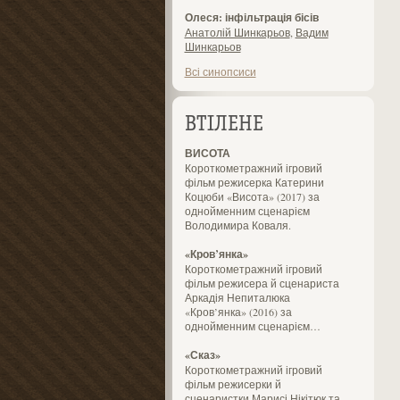
Олеся: інфільтрація бісів
Анатолій Шинкарьов
,
Вадим
Шинкарьов
Всі синопсиси
ВТІЛЕНЕ
ВИСОТА
Короткометражний ігровий
фільм режисерка Катерини
Коцюби «Висота» (2017) за
однойменним сценарієм
Володимира Коваля.
«Кров’янка»
Короткометражний ігровий
фільм режисера й сценариста
Аркадія Непиталюка
«Кров’янка» (2016) за
однойменним сценарієм…
«Сказ»
Короткометражний ігровий
фільм режисерки й
сценаристки Марисі Нікітюк та