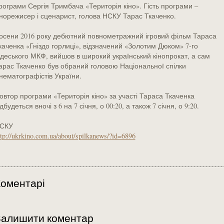
рограми Сергія Тримбача «Територія кіно». Гість програми –
інорежисер і сценарист, голова НСКУ Тарас Ткаченко.
осени 2016 року дебютний повнометражний ігровий фільм Тараса
каченка «Гніздо горлиці», відзначений «Золотим Дюком» 7-го
деського МКФ, вийшов в широкий український кінопрокат, а сам
арас Ткаченко був обраний головою Національної спілки
інематографістів України.
овтор програми «Територія кіно» за участі Тараса Ткаченка
ідбудеться вночі з 6 на 7 січня, о 00:20, а також 7 січня, о 9:20.
СКУ
ttp://ukrkino.com.ua/about/spilkanews/?id=6896
оментарі
Залишити коментар