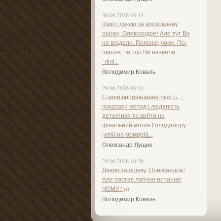
30.06.2026 16:43
Щиро дякую за висловлену
оцінку, Олександре! Але тут Ви
не вгадали. Поясню, чому. По-
перше, те, що Ви назвали
"ліні...
Володимир Коваль
29.06.2026 06:34
Єдине виправдання лінії Б —
показати метод і людяність
детектива та вийти на
фінальний мотив Голодомору
(хліб на меморіа...
Олександр Лущик
28.06.2026 10:38
Дякую за оцінку, Олександре!
Але постає логічне питання:
ЧОМУ? )))
Володимир Коваль