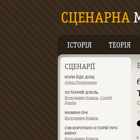
ІСТОРІЯ
ТЕОРІЯ
СЦЕНАРІЇ
КОЛИ ЙДЕ ДОЩ
Аліна Прокопенко
ОСТАННІЙ ДУБЛЬ
Володимир Коваль
,
Сергій
С
Дзюба
1
МАМИНІ ОЧІ
Володимир Коваль
СІМ КОРОТКИХ ІСТОРІЙ ПРО
ВІЙНУ
6
Володимир Коваль