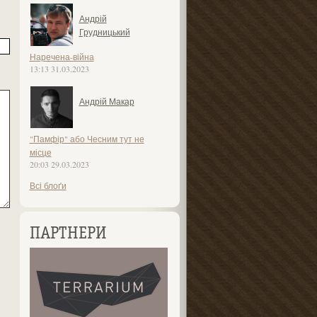
Андрій
Грудницький
Наречена-війна
13:13 31.03.2023
Андрій Макар
"Памфір" або Чесним тут не
місце
20:03 29.03.2023
Всі блоґи
ПАРТНЕРИ