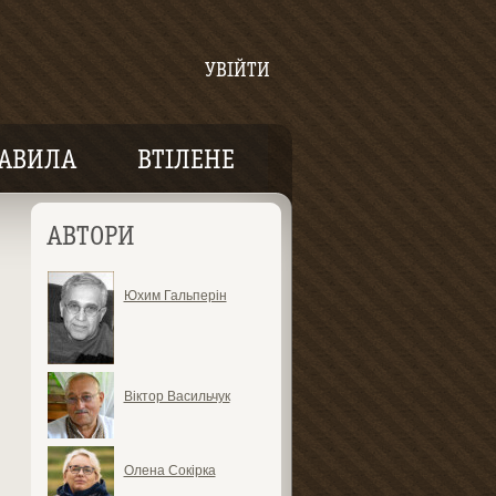
УВІЙТИ
АВИЛА
ВТІЛЕНЕ
АВТОРИ
Юхим Гальперін
Віктор Васильчук
Олена Сокірка