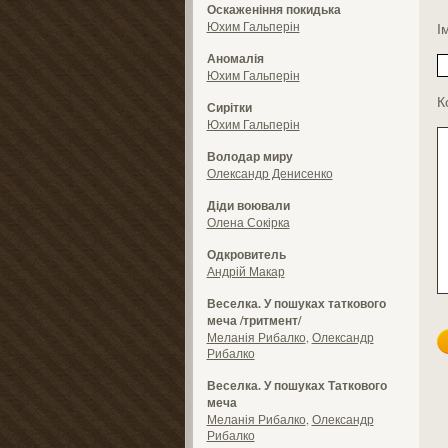
Оскаженіння покидька
Юхим Гальперін
І
Аномалія
Юхим Гальперін
К
Сирітки
Юхим Гальперін
Володар миру
Олександр Денисенко
Діди воювали
Олена Сокірка
Одкровитель
Андрій Макар
Веселка. У пошуках таткового
меча /тритмент/
Меланія Рибалко
,
Олександр
Рибалко
Веселка. У пошуках Таткового
меча
Меланія Рибалко
,
Олександр
Рибалко