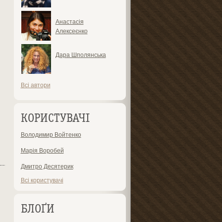
Анастасія
Алексеєнко
Дара Шполянська
Всі автори
КОРИСТУВАЧІ
Володимир Войтенко
Марія Воробей
Дмитро Десятерик
Всі користувачі
БЛОҐИ