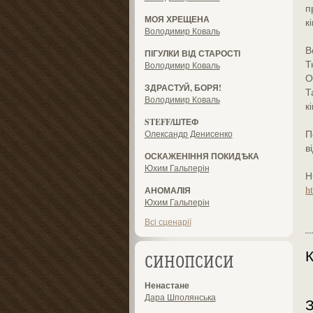
п
МОЯ ХРЕЩЕНА
к
Володимир Коваль
В
ПІГУЛКИ ВІД СТАРОСТІ
Т
Володимир Коваль
О
ЗДРАСТУЙ, БОРЯ!
Т
Володимир Коваль
к
STEFF/ШТЕФ
П
Олександр Денисенко
в
ОСКАЖЕНІННЯ ПОКИДѢКА
Юхим Гальперін
Н
h
АНОМАЛІЯ
Юхим Гальперін
Всі сценарії
К
СИНОПСИСИ
Ненастане
Дара Шполянська