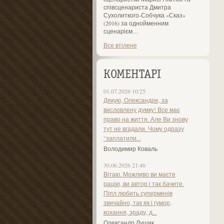
співсценариста Дмитра
Сухолиткого-Собчука «Сказ»
(2016) за однойменним
сценарієм…
Все втілене
КОМЕНТАРІ
01.07.2026 10:25
Дякую, Олександре, за
висловлену думку! Все має
право на життя. Але Ви знову
тут не вгадали. Чому одразу
"заплатили...
Володимир Коваль
30.06.2026 21:46
Вітаю. Можливо ви маєте
рацію, ви автор і так бачите.
Піпл любить суперменів
звичайно, так як і гумор,
кохання, зраду, д...
Олександр Лущик