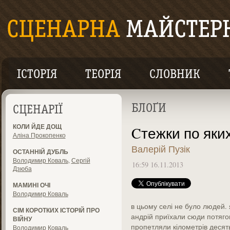
ІСТОРІЯ
ТЕОРІЯ
СЛОВНИК
БЛОҐИ
СЦЕНАРІЇ
КОЛИ ЙДЕ ДОЩ
Cтежки по яки
Аліна Прокопенко
Валерій Пузік
ОСТАННІЙ ДУБЛЬ
Володимир Коваль
,
Сергій
16:59 16.11.2013
Дзюба
МАМИНІ ОЧІ
Володимир Коваль
в цьому селі не було людей. я
СІМ КОРОТКИХ ІСТОРІЙ ПРО
андрій приїхали сюди потягом
ВІЙНУ
пропетляли кілометрів десять
Володимир Коваль