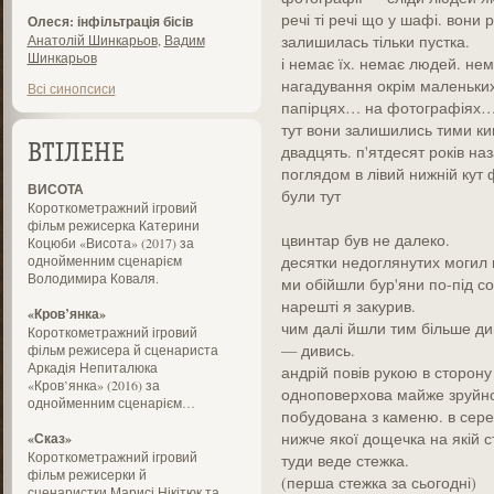
речі ті речі що у шафі. вони
Олеся: інфільтрація бісів
Анатолій Шинкарьов
,
Вадим
залишилась тільки пустка.
Шинкарьов
і немає їх. немає людей. нем
нагадування окрім маленьких 
Всі синопсиси
папірцях… на фотографіях
тут вони залишились тими ким
двадцять. п'ятдесят років наза
ВТІЛЕНЕ
поглядом в лівий нижній кут
ВИСОТА
були тут
Короткометражний ігровий
фільм режисерка Катерини
цвинтар був не далеко.
Коцюби «Висота» (2017) за
однойменним сценарієм
десятки недоглянутих могил 
Володимира Коваля.
ми обійшли бур'яни по-під со
нарешті я закурив.
«Кров’янка»
чим далі йшли тим більше ди
Короткометражний ігровий
— дивись.
фільм режисера й сценариста
Аркадія Непиталюка
андрій повів рукою в сторону
«Кров’янка» (2016) за
одноповерхова майже зруйнов
однойменним сценарієм…
побудована з каменю. в серед
нижче якої дощечка на якій с
«Сказ»
Короткометражний ігровий
туди веде стежка.
фільм режисерки й
(перша стежка за сьогодні)
сценаристки Марисі Нікітюк та