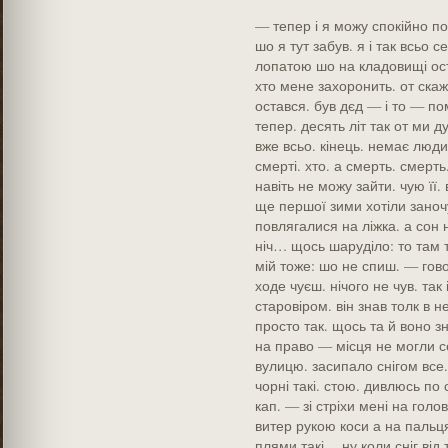
— тепер і я можу спокійно по
шо я тут забув. я і так всьо 
лопатою шо на кладовищі остал
хто мене захоронить. от скаж
остався. був дєд — і то — по
тепер. десять літ так от ми д
вже всьо. кінець. немає людин
смерті. хто. а смерть. смерть
навіть не можу зайти. чую її
ще першої зими хотіли заночу
повлягалися на ліжка. а сон н
ніч… щось шаруділо: то там то
мій тоже: шо не спиш. — гово
ходе чуєш. нічого не чув. так і
старовіром. він знав толк в н
просто так. щось та й воно зн
на право — місця не могли со
вулицю. засипало снігом все. 
чорні такі. стою. дивлюсь по 
кап. — зі стріхи мені на голо
витер рукою коси а на пальця
плями такі… ну коли сніг від т