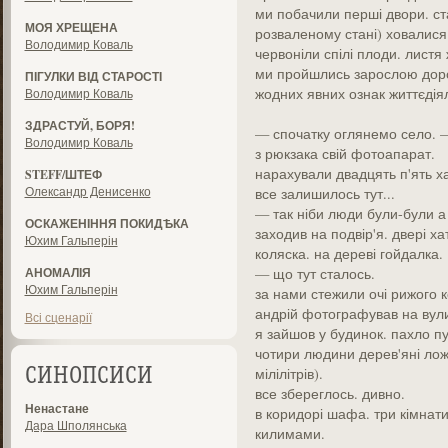
ми побачили перші двори. ст
МОЯ ХРЕЩЕНА
розваленому стані) ховалися
Володимир Коваль
червоніли спілі плоди. лист
ми пройшлись зарослою дорог
ПІГУЛКИ ВІД СТАРОСТІ
жодних явних ознак життєдія
Володимир Коваль
ЗДРАСТУЙ, БОРЯ!
— спочатку оглянемо село. — с
Володимир Коваль
з рюкзака свій фотоапарат.
нарахували двадцять п'ять ха
STEFF/ШТЕФ
Олександр Денисенко
все залишилось тут...
— так ніби люди були-були а 
ОСКАЖЕНІННЯ ПОКИДѢКА
заходив на подвір'я. двері хат
Юхим Гальперін
коляска. на дереві гойдалка.
АНОМАЛІЯ
— що тут сталось.
Юхим Гальперін
за нами стежили очі рижого ко
андрій фотографував на вули
Всі сценарії
я зайшов у будинок. пахло пу
чотири людини дерев'яні ложк
мілілітрів).
СИНОПСИСИ
все збереглось. дивно.
Ненастане
в коридорі шафа. три кімнати
Дара Шполянська
килимами.