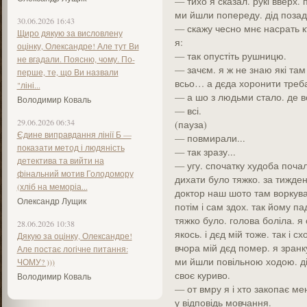
— тихо я сказал. рукі вверх. п
ми йшли попереду. дід позад
30.06.2026 16:43
— скажу чесно мнє насрать кт
Щиро дякую за висловлену
я:
оцінку, Олександре! Але тут Ви
— так опустіть рушницю.
не вгадали. Поясню, чому. По-
— зачєм. я ж не знаю які там 
перше, те, що Ви назвали
всьо… а дєда хоронити треба.
"ліні...
— а шо з людьми стало. де вс
Володимир Коваль
— всі.
29.06.2026 06:34
(пауза)
Єдине виправдання лінії Б —
— повмирали...
показати метод і людяність
— так зразу...
детектива та вийти на
— угу. спочатку худоба почала
фінальний мотив Голодомору
дихати було тяжко. за тижден
(хліб на меморіа...
доктор наш шото там воркував
Олександр Лущик
потім і сам здох. так йому па
тяжко було. голова боліла. я
28.06.2026 10:38
якось. і дєд мій тоже. так і с
Дякую за оцінку, Олександре!
вчора мій дєд помер. я зранку
Але постає логічне питання:
ми йшли повільною ходою. ді
ЧОМУ? )))
своє куриво.
Володимир Коваль
— от вмру я і хто закопає мен
у відповідь мовчання.