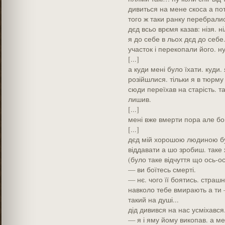
дивиться на мене скоса а пот
того ж таки ранку перебралис
дєд всьо врємя казав: нізя. н
я до себе в льох дєд до себе
участок і перекопали його. н
[...]
а куди мені було їхати. куди.
розійшлися. тільки я в тюрму 
сюди переїхав на старість. та
лишив.
[...]
мені вже вмерти пора але бог
[...]
дєд мій хорошою людиною бу
віддавати а шо зробиш. таке 
(було таке відчуття що ось-ос
— ви боїтесь смерті.
— нє. чого її боятись. страш
навколо тебе вмирають а ти —
такий на душі...
дід дивився на нас усміхався
— я і яму йому викопав. а мен