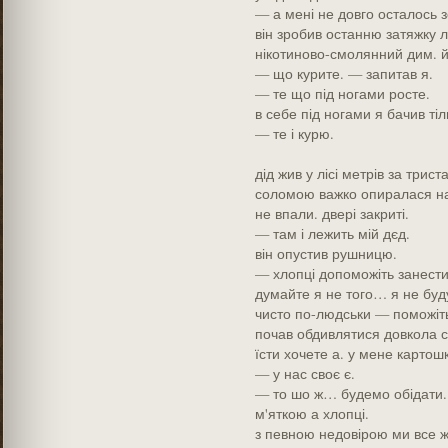
— а мені не довго осталось з
він зробив останню затяжку л
нікотиново-смолянний дим. й
— що курите. — запитав я.
— те що під ногами росте.
в себе під ногами я бачив тіл
— те і курю.
дід жив у лісі метрів за трис
соломою важко опиралася на б
не впали. двері закриті.
— там і лежить мій дєд.
він опустив рушницю.
— хлопці допоможіть занести 
думайте я не того… я не буд
чисто по-людськи — поможіть
почав обдивлятися довкола с
їсти хочете а. у мене картошк
— у нас своє є.
— то шо ж… будемо обідати. 
м'яткою а хлопці.
з певною недовірою ми все ж