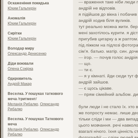
— враження таке ніби люди п
Оскаженіння покидька
андрій не відповів.
Юхим Гальперін
я підійшов до вікна і побачи
Аномалія
андрій ходив біля вуликів.
Юхим Гальперін
тут реально можна жити. бери
мені захотілось курити. я діс
Сирітки
Юхим Гальперін
пригубив цигарку а ж раптом.
під ліжком на підлозі фотогра
Володар миру
сім'я. батько. матір. син. дочк
Олександр Денисенко
— ігор. — почув голос андрія
— що.
Діди воювали
Олена Сокірка
— ти є.
— я у кімнаті. йди сюди тут ф
Одкровитель
андрій зайшов.
Андрій Макар
— є щось цікаве.
Веселка. У пошуках таткового
— прям сімейний альбом. див
меча /тритмент/
Меланія Рибалко
,
Олександр
були люди і не стало їх. хто 
Рибалко
же попросту немає. лише де
тільки сліди і ми — два випа
Веселка. У пошуках Таткового
меча
цього мовчання. речі навколо.
Меланія Рибалко
,
Олександр
взагалі нічого. їхня цінність
Рибалко
фотографії — сліди людей які