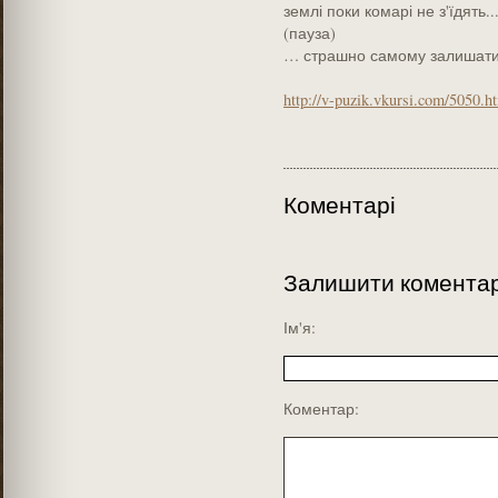
землі поки комарі не з'їдять..
(пауза)
… страшно самому залишатис
http://v-puzik.vkursi.com/5050.h
Коментарі
Залишити комента
Ім'я:
Коментар: