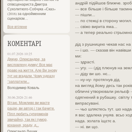
андрій підійшов ближче. зроб
співсценариста Дмитра
— все більше і більше таємн
Сухолиткого-Собчука «Сказ»
(2016) за однойменним
— пішли...
сценарієм…
… по стежці в сторону могил.
… свіжо вирита яма...
Все втілене
— а тепер реально стрьомно
КОМЕНТАРІ
дід з рушницею чекав нас на в
— і шо. — сказав він навівши
01.07.2026 10:25
ми:
Дякую, Олександре, за
— здрасті.
висловлену думку! Все має
— угу. — (дід плюнув на зе
право на життя. Але Ви знову
— діду ви шо. нє...
тут не вгадали. Чому одразу
— ну-ну- протягнув дід.
"заплатили...
на вигляд йому десь так років
Володимир Коваль
обличчі утворювали рельєф —
одягнений в рубашку. світлу т
30.06.2026 21:46
Вітаю. Можливо ви маєте
випрасувані.
рацію, ви автор і так бачите.
— чьо шляєтесь тут. шо нада. 
Піпл любить суперменів
я вас здалека учуяв. всьо хо
звичайно, так як і гумор,
нада. золата іщєтє а.
кохання, зраду, д...
— ні. ви що.
Олександр Лущик