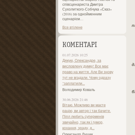
співсценариста Дмитра
Сухолиткого-Собчука «Сказ»
(2016) за однойменним
сценарієм…
п
Все втілене
КОМЕНТАРІ
01.07.2026 10:25
Дякую, Олександре, за
д
висловлену думку! Все має
право на життя. Але Ви знову
тут не вгадали. Чому одразу
"заплатили...
Володимир Коваль
б
30.06.2026 21:46
Вітаю. Можливо ви маєте
рацію, ви автор і так бачите.
Піпл любить суперменів
звичайно, так як і гумор,
кохання, зраду, д...
Олександр Лущик