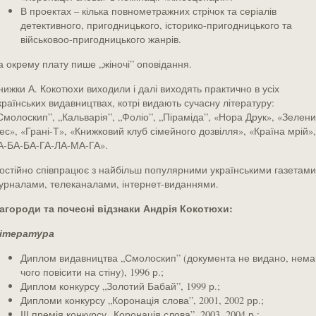
В проектах – кілька повнометражних стрічок та серіалів
детективного, пригодницького, історико-пригодницького та
військовоо-пригодницького жанрів.
а окрему плату пише „жіночі” оповідання.
нижки А. Кокотюхи виходили і далі виходять практично в усіх
країнських видавництвах, котрі видають сучасну літературу:
Смолоскип”, „Кальварія”, „Фоліо”, „Піраміда”, «Нора Друк», «Зелен
ес», «Грані-Т», «Книжковий клуб сімейного дозвілля», «Країна мрій»,
А-БА-БА-ГА-ЛА-МА-ГА».
остійно співпрацює з найбільш популярними українськими газетами
урналами, телеканалами, інтернет-виданнями.
агороди та почесні відзнаки Андрія Кокотюхи:
ітература
Диплом видавництва „Смолоскип” (документа не видано, нема
чого повісити на стіну), 1996 р.;
Диплом конкурсу „Золотий Бабай”, 1999 р.;
Дипломи конкурсу „Коронація слова”, 2001, 2002 рр.;
ІІІ премія конкурсу „Коронація слова”, 2003, 2004 р.;