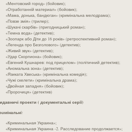
«Ментовский город» (бойовик);
«Отработанній материал» (бойовик);
«Мама, донька, бандюган» (кримінальна мелодрама);
«Повзе змія» (трилер);
«Шукачі скарбів» (пригодницький роман);
«Темна вода» (детектив);
«Зоопарк або Діти до 16 років» (ретроспективний роман);
«Легенда про Безголового» (детектив);
«Живий звук» (детектив);
«Удар Скорпиона» (бойовик);
«Евгений Кушнарев: под прицелом» (політичний детектив);
«Аномальна зона» (детектив);
«Язиката Хвеська» (кримінальна комедія);
«Чужі скелети» (кримінальна драма);
«Двойная западня» (бойовик);
«Пророчиця» (детектив)
идавничі проекти ( документальні серії)
римінальні:
«Криминальная Украина»;
«Криминальная Украина -2. Расследование продолжается»;