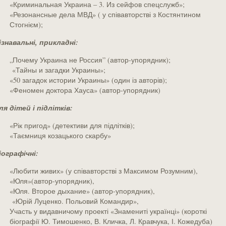
«Криминальная Украина – 3. Из сейфов спецслужб»;
«Резонансные дела МВД» ( у співавторстві з Костянтином
Стогнієм);
ізнавальні, прикладні:
„Почему Украина не Россия” (автор-упорядник);
«Тайны и загадки Украины»;
«50 загадок истории Украины» (один із авторів);
«Феномен доктора Хауса» (автор-упорядник)
ля дітей і підлітків:
«Рік пригод» (детективи для підлітків);
«Таємниця козацького скарбу»
іографічні:
«Любити живих» (у співавторстві з Максимом Розумним),
«Юля»(автор-упорядник),
«Юля. Второе дыхание» (автор-упорядник),
«Юрій Луценко. Польовий Командир»,
Участь у видавничому проекті «Знамениті українці» (короткі
біографії Ю. Тимошенко, В. Кличка, Л. Кравчука, І. Кожедуба)