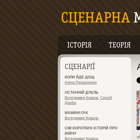
ІСТОРІЯ
ТЕОРІЯ
СЦЕНАРІЇ
КОЛИ ЙДЕ ДОЩ
Аліна Прокопенко
ОСТАННІЙ ДУБЛЬ
Володимир Коваль
,
Сергій
Дзюба
МАМИНІ ОЧІ
Володимир Коваль
СІМ КОРОТКИХ ІСТОРІЙ ПРО
ВІЙНУ
з
Володимир Коваль