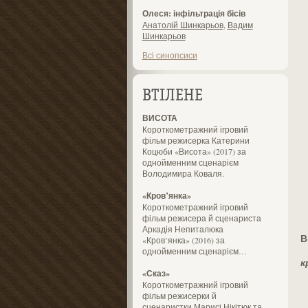
Олеся: інфільтрація бісів
Анатолій Шинкарьов
,
Вадим
Шинкарьов
Всі синопсиси
ВТІЛЕНЕ
ВИСОТА
Короткометражний ігровий
фільм режисерка Катерини
Коцюби «Висота» (2017) за
однойменним сценарієм
Володимира Коваля.
«Кров’янка»
Короткометражний ігровий
фільм режисера й сценариста
Аркадія Непиталюка
В
«Кров’янка» (2016) за
однойменним сценарієм…
к
«Сказ»
Короткометражний ігровий
фільм режисерки й
сценаристки Марисі Нікітюк та