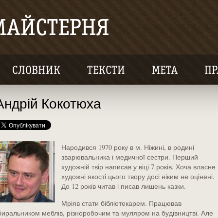
СЛОВНИК
ТЕКСТИ
МЕТА
ПР
Андрій Кокотюха
Народився 1970 року в м. Ніжині, в родині
зварювальника і медичної сестри. Перший
художній твір написав у віці 7 років. Хоча власне
художні якості цього твору досі ніким не оцінені.
До 12 років читав і писав лишень казки.
Мріяв стати бібліотекарем. Працював
биральником меблів, різноробочим та муляром на будівництві. Але