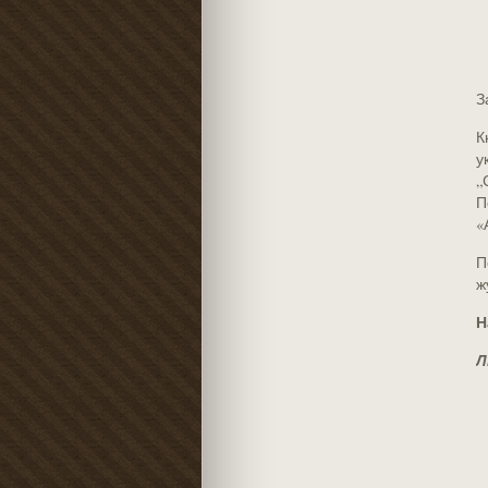
З
К
у
„
П
«
П
ж
Н
Л