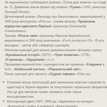
За журнальною публікацією роману «Тупик для втікача» на студії
«Тупик» (
ім. О. Довженка зняли фільм під назвою
1998, режисер
Григорій Кохан)
.
Детективний роман «Легенда про Безголового» екранізований у
«Тривожна
2008 році кіногрупою
«
Film
.
ua
»
. (назва фільму
відпустка адвоката Ларіної» (
режисер Олександр
)
Стеколенко
.
«Повзе змія»
Трилер
(
режисер Максим Бернадський)
екранізовано в 2009 році компанією «
Fresh
production
UA
». В усіх
випадках – автор або співавтор сценаріїв.
Написав сценарії для кількох документальних фільмів з циклу
Кримінальні історії»
«Чужі помилки»
«
(ISTV).
(СТБ),
«Стрингер», «Одержимі»
(1+1).
Сніданок з
Працював журналістом і сценаристом на проектах «
1+1
«Київський регіон»
«Паралельний світ
»,
,
».
«Судові справи»
Пише сценарії для проекту
(Film.ua).
Отримав кілька пропозицій для написання власних серіалів та
адаптації в Україні відомих та популярних серіальних форматів
Усе це дає авторові право називати себе також
кіносценаристом.
Кіносценарії двічі (2007, 2008 рр.) відзначені на конкурсі
«Коронація слова» в номінації «Кіносценарії».