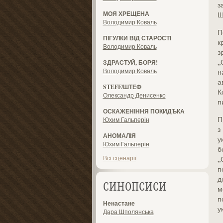
з
МОЯ ХРЕЩЕНА
Ш
Володимир Коваль
П
ПІГУЛКИ ВІД СТАРОСТІ
к
Володимир Коваль
з
„
ЗДРАСТУЙ, БОРЯ!
Володимир Коваль
н
а
STEFF/ШТЕФ
К
Олександр Денисенко
п
ОСКАЖЕНІННЯ ПОКИДѢКА
П
Юхим Гальперін
з
АНОМАЛІЯ
у
Юхим Гальперін
б
Всі сценарії
„
п
д
СИНОПСИСИ
м
п
Ненастане
у
Дара Шполянська