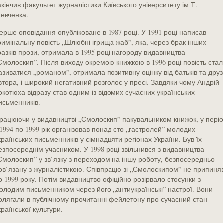
акінчив факультет журналістики Київського університету ім Т.
евченка.
ерше оповідання опубліковане в 1987 році. У 1991 році написав
римінальну повість „Шлюбні ігрища жаб”, яка, через брак інших
разків прози, отримала в 1995 році нагороду видавництва
Смолоскип”. Після виходу окремою книжкою в 1996 році повість стал
азиватися „романом”, отримала позитивну оцінку від батьків та друз
втора, і широкий негативний розголос у пресі. Завдяки чому Андрій
окотюха відразу став одним із відомих сучасних українських
исьменників.
рацюючи у видавництві „Смолоскип” пакувальником книжок, у пері
 1994 по 1999 рік організовав понад сто „гастролей” молодих
країнських письменників у сімнадцяти регіонах України. Був їх
езпосереднім учасником. У 1998 році звільнився з видавництва
Смолоскип” у зв`язку з переходом на іншу роботу, безпосередньо
ов`язану з журналістикою. Співпрацю зі „Смолоскипом” не припиня
о 1999 року. Потім видавництво офіційно розірвало стосунки з
олодим письменником через його „антиукраїнські” настрої. Вони
олягали в публічному прочитанні фейлетону про сучасний стан
країнської культури.