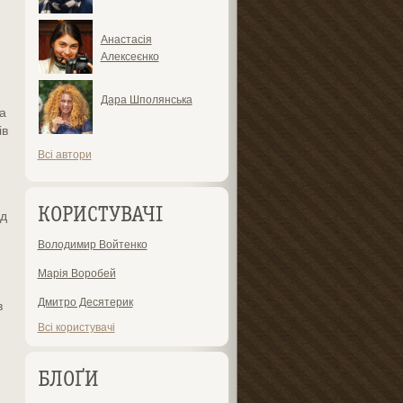
Анастасія
Алексеєнко
Дара Шполянська
а
ів
Всі автори
КОРИСТУВАЧІ
од
Володимир Войтенко
Марія Воробей
Дмитро Десятерик
в
Всі користувачі
БЛОҐИ