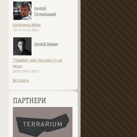
Андрій
Грудницький
Наречена-війна
13:13 31.03.2023
Андрій Макар
"Памфір" або Чесним тут не
місце
20:03 29.03.2023
Всі блоґи
.
ПАРТНЕРИ