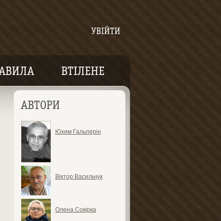
УВІЙТИ
АВИЛА
ВТІЛЕНЕ
АВТОРИ
Юхим Гальперін
Віктор Васильчук
Олена Сокірка