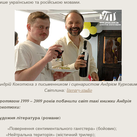
ише українською та російською мовами.
Андрій Кокотюха з письменником і сценаристом Андрієм Курковим
Світлина:
literary-studio
ротягом 1999 – 2009 років побачили світ такі книжки Андрія
окотюхи:
удожня література (романи)
«Повернення сентиментального гангстера» (бойовик);
«Нейтральна територія» (містичний трилер);