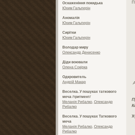
П
Оскаженіння покидька
Юхим Гальперін
Аномалія
Юхим Гальперін
Сирітки
Юхим Гальперін
Володар миру
Олександр Денисенко
Діди воювали
Олена Сокірка
Одкровитель
Андрій Макар
Веселка. У пошуках таткового
меча /тритмент/
П
Меланія Рибалко
,
Олександр
К
Рибалко
Х
Веселка. У пошуках Таткового
меча
Меланія Рибалко
,
Олександр
Рибалко