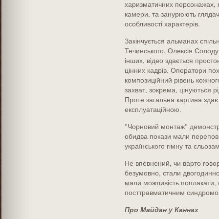
харизматичних персонажах, я
камери, та занурюють глядача 
особливості характерів.
Закінчується альманах спіл
Течинського, Олексія Солоду
інших, відео здається простою
цінних кадрів. Оператори по
композиційний рівень кожног
захват, зокрема, цінуються рі
Проте загальна картина здаєт
експлуатаційною.
"Чорновий монтаж" демонстр
обидва покази мали переповн
українського гімну та сльоза
Не впевнений, чи варто гово
безумовно, стали двогодинною
мали можливість поплакати, 
посттравматичним синдромом
Про Майдан у Каннах