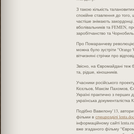
З такою кількість талановити
спокійне ставлення до того, 
частіше знімають закордонці
вболівальників та FEMEN, пр
заробітчанство та Чорнобиль
Про Помаранчеву революцію 
можна було зустріти "Orange Wi
вітчизняні стрічки про відповід
Звісно, на Євромайдані теж 
та, рідше, кіношників.
Учасники російського проект
Кісєльов, Максім Пахомов, Єл
Україні практично з перших д
українська документалістка 
Подібно Вавилону’13, автори
фільми в
спецрозділі lenta.do
інформаційному сайті lenta.r
вже згаданого фільму "Євро