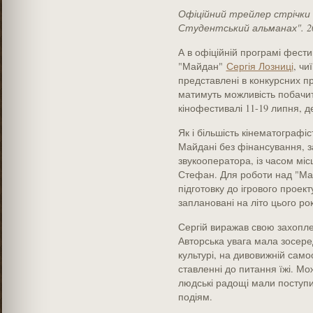
Офіційний трейлер стрічки
Студентський альманах". 2
А в офіційній програмі фест
"Майдан"
Сергія Лозниці
, чи
представлені в конкурсних пр
матимуть можливість побачит
кінофестивалі 11-19 липня, д
Як і більшість кінематографі
Майдані без фінансування, 
звукооператора, із часом мі
Стефан. Для роботи над "Ма
підготовку до ігрового проек
заплановані на літо цього рок
Сергій виражав свою захопле
Авторська увага мала зосере
культурі, на дивовижній само
ставленні до питання їжі. Мо
людські радощі мали поступ
подіям.