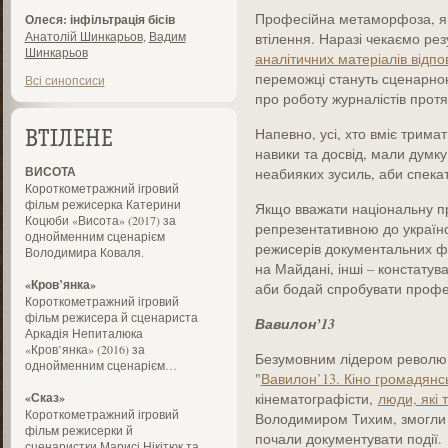
Професійна метаморфоза, як
Олеся: інфільтрація бісів
Анатолій Шинкарьов
,
Вадим
втілення. Наразі чекаємо рез
Шинкарьов
аналітичних матеріалів відпо
переможці стануть сценарно
Всі синопсиси
про роботу журналістів прот
Напевно, усі, хто вміє трима
ВТІЛЕНЕ
навики та досвід, мали думку
ВИСОТА
неабияких зусиль, аби спекат
Короткометражний ігровий
фільм режисерка Катерини
Якщо вважати національну п
Коцюби «Висота» (2017) за
репрезентативною до українсь
однойменним сценарієм
режисерів документальних фі
Володимира Коваля.
на Майдані, інші – констатув
«Кров’янка»
аби бодай спробувати профес
Короткометражний ігровий
фільм режисера й сценариста
Вавилон’13
Аркадія Непиталюка
«Кров’янка» (2016) за
Безумовним лідером революц
однойменним сценарієм…
"
Вавилон’13. Кіно громадянс
«Сказ»
кінематографісти,
люди, які 
Короткометражний ігровий
Володимиром Тихим, змогли 
фільм режисерки й
почали документувати події.
сценаристки Марисі Нікітюк та