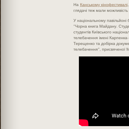
На
Канському кінофестивалі
глядачі теж мали можливість п
У національному павільйоні 
"Чорна книга Майдану. Студ
студентів Київського націонал
телебачення імені Карпенка-
Терещенко та добірка докуме
телебачення", присвяченої 