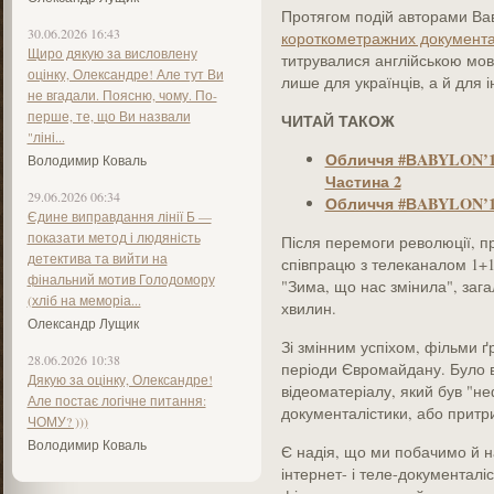
Протягом подій авторами Ва
30.06.2026 16:43
короткометражних документа
Щиро дякую за висловлену
титрувалися англійською мов
оцінку, Олександре! Але тут Ви
лише для українців, а й для і
не вгадали. Поясню, чому. По-
перше, те, що Ви назвали
ЧИТАЙ ТАКОЖ
"ліні...
Обличчя #ВABYLON’13.
Володимир Коваль
Частина 2
29.06.2026 06:34
Обличчя #ВABYLON’13
Єдине виправдання лінії Б —
показати метод і людяність
Після перемоги революції, п
детектива та вийти на
співпрацю з телеканалом 1+1,
фінальний мотив Голодомору
"Зима, що нас змінила", заг
(хліб на меморіа...
хвилин.
Олександр Лущик
Зі змінним успіхом, фільми ґ
28.06.2026 10:38
періоди Євромайдану. Було 
Дякую за оцінку, Олександре!
відеоматеріалу, який був "н
Але постає логічне питання:
документалістики, або притр
ЧОМУ? )))
Володимир Коваль
Є надія, що ми побачимо й н
інтернет- і теле-документал