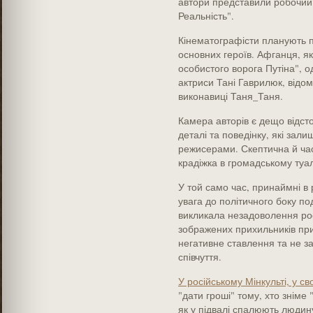
автори представили робочий 
Реальність".
Кінематографісти планують по
основних героїв. Афганця, я
особистого ворога Путіна", о
актриси Тані Гаврилюк, відом
виконавиці Таня_Таня.
Камера авторів є дещо відст
деталі та поведінку, які за
режисерами. Скептична й ча
крадіжка в громадському туа
У той само час, принаймні в
увага до політичного боку под
викликала незадоволення росі
зображених прихильників при
негативне ставлення та не за
співчуття.
У російському Мінкульті, у с
"дати гроші" тому, хто зніме
як у підвалі спалюють людину"