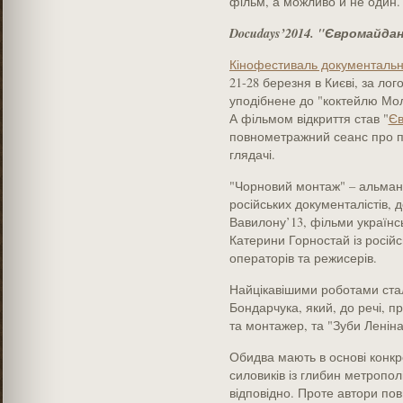
фільм, а можливо й не один.
Docudays’2014. "Євромайд
Кінофестиваль документальн
21-28 березня в Києві, за лог
уподібнене до "коктейлю Мол
А фільмом відкриття став "
Єв
повнометражний сеанс про по
глядачі.
"Чорновий монтаж" – альманах
російських документалістів, 
Вавилону’13, фільми українс
Катерини Горностай із російс
операторів та режисерів.
Найцікавішими роботами ста
Бондарчука, який, до речі, 
та монтажер, та "Зуби Ленін
Обидва мають в основі конкр
силовиків із глибин метропол
відповідно. Проте автори по