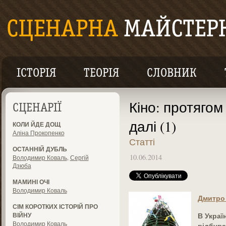
ІСТОРІЯ
ТЕОРІЯ
СЛОВНИК
Кіно: протяго
СЦЕНАРІЇ
далі (1)
КОЛИ ЙДЕ ДОЩ
Аліна Прокопенко
Статті
ОСТАННІЙ ДУБЛЬ
10.06.2014
Володимир Коваль
,
Сергій
Дзюба
МАМИНІ ОЧІ
Володимир Коваль
Дмитро
СІМ КОРОТКИХ ІСТОРІЙ ПРО
В Украї
ВІЙНУ
Володимир Коваль
відбува