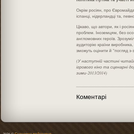
Окрім росіян, про Євромайда
іспанці, нідерландці та, певн
Цікаво, що автори, як і росі
проблем. Іноземцям, без осо
англомовних героїв. Зрозуміл
аудиторію країни виробника, 
зможуть оцінити й "погляд з-
(У наступній частині читай
ігрового кіно та сценарні д
зими-2013/2014)
Коментарі
2026 ©
Сценарна майстерня