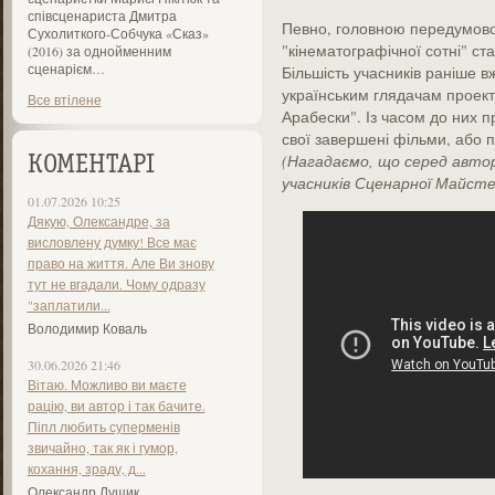
співсценариста Дмитра
Певно, головною передумовою
Сухолиткого-Собчука «Сказ»
"кінематографічної сотні" ст
(2016) за однойменним
сценарієм…
Більшість учасників раніше 
українським глядачам проекта
Все втілене
Арабески". Із часом до них 
свої завершені фільми, або п
(Нагадаємо, що серед автор
КОМЕНТАРІ
учасників Сценарної Майсте
01.07.2026 10:25
Дякую, Олександре, за
висловлену думку! Все має
право на життя. Але Ви знову
тут не вгадали. Чому одразу
"заплатили...
Володимир Коваль
30.06.2026 21:46
Вітаю. Можливо ви маєте
рацію, ви автор і так бачите.
Піпл любить суперменів
звичайно, так як і гумор,
кохання, зраду, д...
Олександр Лущик