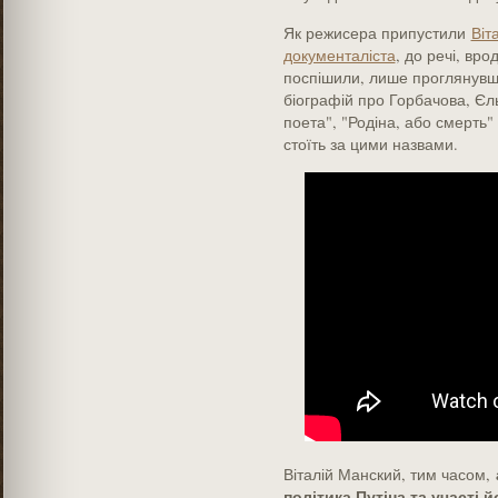
Як режисера припустили
Віт
документаліста
, до речі, вро
поспішили, лише проглянувш
біографій про Горбачова, Єл
поета", "Родіна, або смерть"
стоїть за цими назвами.
Віталій Манский, тим часом,
політика Путіна та участі й