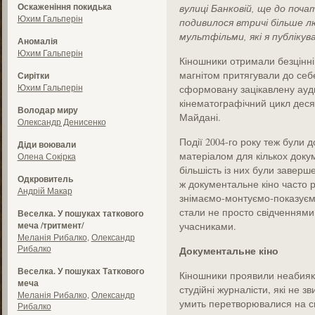
Оскаженіння покидька
вулиці Банковій, ще до поча
Юхим Гальперін
подивилося втричі більше лю
мультфільми, які я публікува
Аномалія
Юхим Гальперін
Кіношники отримали безцінні п
магнітом притягували до себе
Сирітки
Юхим Гальперін
сформовану зацікавлену ауди
кінематографічний цикл десят
Володар миру
Майдані.
Олександр Денисенко
Події 2004-го року теж були д
Діди воювали
матеріалом для кількох доку
Олена Сокірка
більшість із них були заверш
Одкровитель
ж документальне кіно часто 
Андрій Макар
знімаємо-монтуємо-показуєм
стали не просто свідченнями 
Веселка. У пошуках таткового
меча /тритмент/
учасниками.
Меланія Рибалко
,
Олександр
Рибалко
Документальне кіно
Веселка. У пошуках Таткового
Кіношники проявили неабияку 
меча
студійні журналісти, які не зв
Меланія Рибалко
,
Олександр
умить перетворювалися на сп
Рибалко