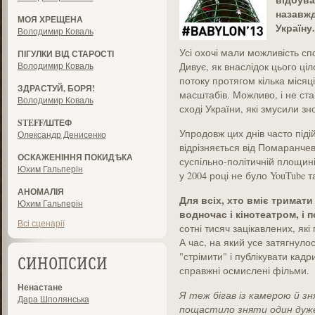
назавжд
МОЯ ХРЕЩЕНА
Україну.
Володимир Коваль
Усі охочі мали можливість сп
ПІГУЛКИ ВІД СТАРОСТІ
Володимир Коваль
Дивує, як внаслідок цього ці
потоку протягом кілька місяц
ЗДРАСТУЙ, БОРЯ!
масштабів. Можливо, і не ста
Володимир Коваль
сході України, які змусили з
STEFF/ШТЕФ
Упродовж цих днів часто під
Олександр Денисенко
відрізняється від Помаранчев
ОСКАЖЕНІННЯ ПОКИДѢКА
суспільно-політичній площині
Юхим Гальперін
у 2004 році не було YouTube т
АНОМАЛІЯ
Для всіх, хто вміє тримати
Юхим Гальперін
водночас і кінотеатром, і 
Всі сценарії
сотні тисяч зацікавлених, які
А час, на який усе затягнуло
"стрімити" і публікувати кад
СИНОПСИСИ
справжні осмислені фільми.
Ненастане
Я теж бігав із камерою й зня
Дара Шполянська
пощастило зняти один дуже