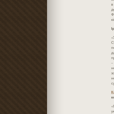
в
д
Ф
к
І
«
С
п
д
п
–
н
з
н
с
К
к
«
у