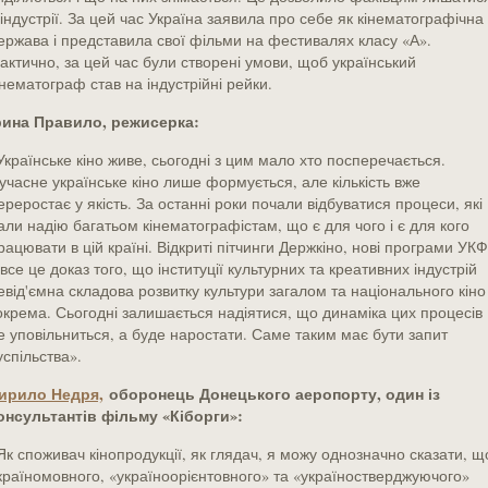
 індустрії. За цей час Україна заявила про себе як кінематографічна
ержава і представила свої фільми на фестивалях класу «А».
актично, за цей час були створені умови, щоб український
інематограф став на індустрійні рейки.
рина Правило, режисерка:
Українське кіно живе, сьогодні з цим мало хто посперечається.
учасне українське кіно лише формується, але кількість вже
ереростає у якість. За останні роки почали відбуватися процеси, які
али надію багатьом кінематографістам, що є для чого і є для кого
рацювати в цій країні. Відкриті пітчинги Держкіно, нові програми УКФ
 все це доказ того, що інституції культурних та креативних індустрій
евід'ємна складова розвитку культури загалом та національного кіно
окрема. Сьогодні залишається надіятися, що динаміка цих процесів
е уповільниться, а буде наростати. Саме таким має бути запит
успільства».
ирило Недря,
оборонець Донецького аеропорту, один із
онсультантів фільму «Кіборги»:
Як споживач кінопродукції, як глядач, я можу однозначно сказати, щ
країномовного, «україноорієнтовного» та «україностверджуючого»