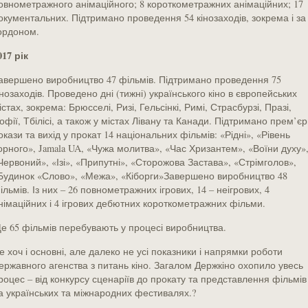
овнометражного анімаційного; 8 короткометражних анімаційних; 17
окументальних. Підтримано проведення 54 кінозаходів, зокрема і за
ордоном.
017 рік
авершено виробництво 47 фільмів. Підтримано проведення 75
інозаходів. Проведено дні (тижні) українського кіно в європейських
істах, зокрема: Брюсселі, Ризі, Гельсінкі, Римі, Страсбурзі, Празі,
офії, Тбілісі, а також у містах Лівану та Канади. Підтримано прем’єр
окази та вихід у прокат 14 національних фільмів: «Рідні», «Рівень
орного», Jamala UA, «Чужа молитва», «Час Хризантем», «Воїни духу»
Червоний», «Ізі», «Припутні», «Сторожова Застава», «Стрімголов»,
Будинок «Слово», «Межа», «Кіборги»Завершено виробництво 48
ільмів. Із них – 26 повнометражних ігрових, 14 – неігрових, 4
німаційних і 4 ігрових дебютних короткометражних фільми.
е 65 фільмів перебувають у процесі виробництва.
е хоч і основні, але далеко не усі показники і напрямки роботи
ержавного агенства з питань кіно. Загалом Держкіно охопило увесь
роцес – від конкурсу сценаріїв до прокату та представлення фільмів
а українських та міжнародних фестивалях.?