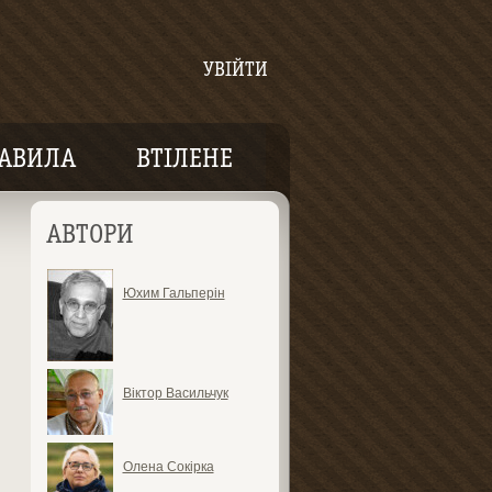
УВІЙТИ
АВИЛА
ВТІЛЕНЕ
АВТОРИ
Юхим Гальперін
Віктор Васильчук
Олена Сокірка