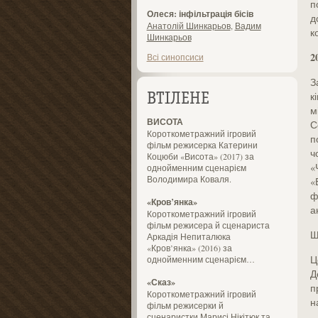
п
Олеся: інфільтрація бісів
д
Анатолій Шинкарьов
,
Вадим
к
Шинкарьов
2
Всі синопсиси
З
к
ВТІЛЕНЕ
м
ВИСОТА
С
Короткометражний ігровий
п
фільм режисерка Катерини
ч
Коцюби «Висота» (2017) за
«
однойменним сценарієм
Володимира Коваля.
«
ф
«Кров’янка»
а
Короткометражний ігровий
фільм режисера й сценариста
Щ
Аркадія Непиталюка
«Кров’янка» (2016) за
Ц
однойменним сценарієм…
Д
«Сказ»
п
Короткометражний ігровий
н
фільм режисерки й
сценаристки Марисі Нікітюк та