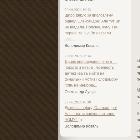
30.06.2026 16:43
Щиро дякую за висловлену
оцінку, Олександре! Але тут Ви
не вгадали. Поясню, чому. По-
перше, те, що Ви назвали
"ліні...
Володимир Коваль
29.06.2026 06:34
«
Єдине виправдання лінії Б —
я
показати метод і людяність
п
детектива та вийти на
п
фінальний мотив Голодомору
(хліб на меморіа...
М
Олександр Лущик
н
28.06.2026 10:38
з
Дякую за оцінку, Олександре!
В
Але постає логічне питання:
п
ЧОМУ? )))
Володимир Коваль
«
п