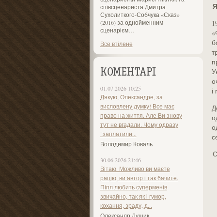
Я
співсценариста Дмитра
Сухолиткого-Собчука «Сказ»
(2016) за однойменним
1
сценарієм…
«
б
Все втілене
т
п
У
КОМЕНТАРІ
о
01.07.2026 10:25
і
Дякую, Олександре, за
висловлену думку! Все має
Д
право на життя. Але Ви знову
о
тут не вгадали. Чому одразу
о
"заплатили...
с
Володимир Коваль
С
30.06.2026 21:46
Вітаю. Можливо ви маєте
рацію, ви автор і так бачите.
Піпл любить суперменів
звичайно, так як і гумор,
кохання, зраду, д...
Олександр Лущик