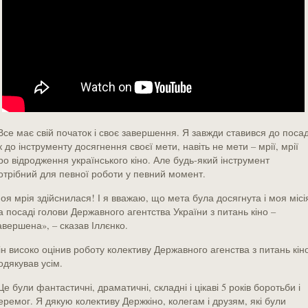
Все має свій початок і своє завершення. Я завжди ставився до поса
к до інструменту досягнення своєї мети, навіть не мети – мрії, мрії
ро відродження українського кіно. Але будь-який інструмент
отрібний для певної роботи у певний момент.
оя мрія здійснилася! І я вважаю, що мета була досягнута і моя місі
а посаді голови Державного агентства України з питань кіно –
авершена», – сказав Іллєнко.
ін високо оцінив роботу колективу Державного агенства з питань кіно
одякував усім.
Це були фантастичні, драматичні, складні і цікаві 5 років боротьби і
еремог. Я дякую колективу Держкіно, колегам і друзям, які були