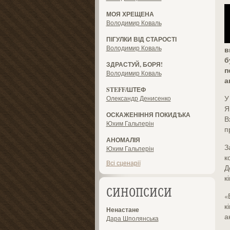
МОЯ ХРЕЩЕНА
Володимир Коваль
ПІГУЛКИ ВІД СТАРОСТІ
Володимир Коваль
в
б
ЗДРАСТУЙ, БОРЯ!
п
Володимир Коваль
а
STEFF/ШТЕФ
У
Олександр Денисенко
Я
ОСКАЖЕНІННЯ ПОКИДѢКА
В
Юхим Гальперін
п
АНОМАЛІЯ
З
Юхим Гальперін
к
Всі сценарії
Д
к
СИНОПСИСИ
«
к
Ненастане
а
Дара Шполянська