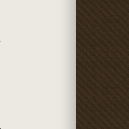
–
у
я