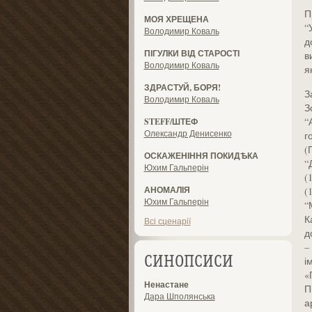
П
МОЯ ХРЕЩЕНА
“
Володимир Коваль
д
ПІГУЛКИ ВІД СТАРОСТІ
в
Володимир Коваль
я
ЗДРАСТУЙ, БОРЯ!
З
Володимир Коваль
З
“
STEFF/ШТЕФ
Олександр Денисенко
г
(
ОСКАЖЕНІННЯ ПОКИДѢКА
“
Юхим Гальперін
(
АНОМАЛІЯ
(
Юхим Гальперін
“
К
Всі сценарії
д
–
і
СИНОПСИСИ
«
Ненастане
П
Дара Шполянська
а