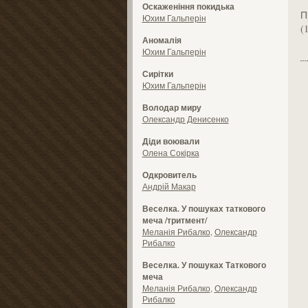
Оскаженіння покидька
П
Юхим Гальперін
(
Аномалія
Юхим Гальперін
Сирітки
Юхим Гальперін
Володар миру
Олександр Денисенко
Діди воювали
Олена Сокірка
Одкровитель
Андрій Макар
Веселка. У пошуках таткового
меча /тритмент/
Меланія Рибалко
,
Олександр
Рибалко
Веселка. У пошуках Таткового
меча
Меланія Рибалко
,
Олександр
Рибалко