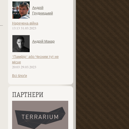
Андрій
Грудницький
Наречена-війна
13:13 31.03.2023
Андрій Макар
"Памфір" або Чесним тут не
місце
20:03 29.03.2023
Всі блоґи
ПАРТНЕРИ