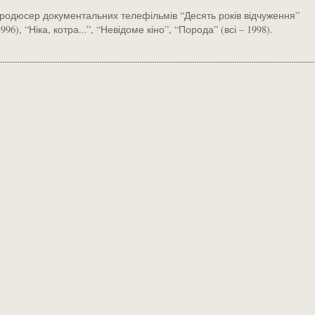
родюсер документальних телефільмів “Десять років відчуження”
1996), “Ніка, котра...”, “Невідоме кіно”, “Порода” (всі – 1998).