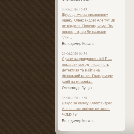
30.06.2026 16:43
Щиро дякую за висловлену
оцінку, Олександре! Але тут Ви
не вгадали. Поясню, чому. По-
перше, те, що Ви назвали
"ліні...
Володимир Коваль
29.06.2026 06:34
Єдине виправдання лінії Б —
показати метод і людяність
детектива та вийти на
фінальний мотив Голодомору
(хліб на меморіа...
Олександр Лущик
28.06.2026 10:38
Дякую за оцінку, Олександре!
Але постає логічне питання:
ЧОМУ? )))
Володимир Коваль