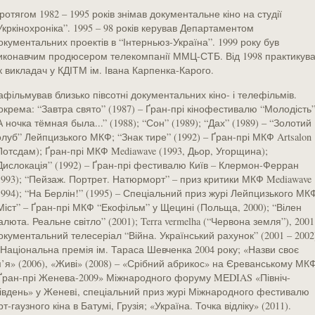
ротягом 1982 – 1995 років знімав документальне кіно на студії
Укркінохроніка”. 1995 – 98 років керував Департаментом
окументальних проектів в “Інтерньюз-Україна”. 1999 року був
иконавчим продюсером телекомпанії ММЦ-СТБ. Від 1998 практикув
к викладач у КДІТМ ім. Івана Карпенка-Карого.
афільмував близько півсотні документальних кіно- і телефільмів.
окрема: “Завтра свято” (1987) – Ґран-прі кінофестивалю “Молодість”
А ночка тёмная была...” (1988); “Сон” (1989); “Дах” (1989) – “Золотий
олуб” Лейпцизького МКФ; “Знак тире” (1992) – Ґран-прі МКФ Artsalon
Потсдам); Ґран-прі МКФ Mediawave (1993, Дьор, Угорщина);
Дислокація” (1992) – Ґран-прі фестивалю Київ – Клермон-Ферран
1993); “Пейзаж. Портрет. Натюрморт” – приз критики МКФ Mediawave
1994); “На Берлін!” (1995) – Спеціальний приз журі Лейпцизького МК
Міст” – Ґран-прі МКФ “Екофільм” у Щецині (Польща, 2000); “Вілен
алюта. Реальне світло” (2001); Terra vermelha (“Червона земля”), 2001
окументальний телесеріал “Війна. Український рахунок” (2001 – 2002
 Національна премія ім. Тараса Шевченка 2004 року; «Назви своє
м’я» (2006), «Живі» (2008) – «Срібний абрикос» на Єреванському МКФ
Ґран-прі Женева-2009» Міжнародного форуму MЕDIAS «Північ-
івдень» у Женевi, спеціальний приз журі Міжнародного фестивалю
рт-гаузного кіна в Батумі, Грузія; «Україна. Точка відліку» (2011).