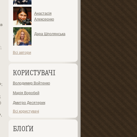
Анастасія
Алексеєнко
ав
Дара Шполянська
;
Всі автори
КОРИСТУВАЧІ
Володимир Войтенко
Ф;
Марія Воробей
;
)
Дмитро Десятерик
Всі користувачі
,
БЛОҐИ