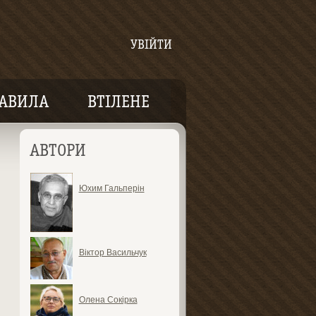
УВІЙТИ
АВИЛА
ВТІЛЕНЕ
АВТОРИ
Юхим Гальперін
Віктор Васильчук
Олена Сокірка