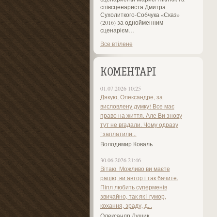
співсценариста Дмитра
Сухолиткого-Собчука «Сказ»
(2016) за однойменним
сценарієм…
Все втілене
КОМЕНТАРІ
01.07.2026 10:25
Дякую, Олександре, за
висловлену думку! Все має
право на життя. Але Ви знову
тут не вгадали. Чому одразу
"заплатили...
Володимир Коваль
30.06.2026 21:46
Вітаю. Можливо ви маєте
рацію, ви автор і так бачите.
Піпл любить суперменів
звичайно, так як і гумор,
кохання, зраду, д...
Олександр Лущик