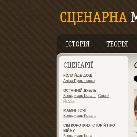
ІСТОРІЯ
ТЕОРІЯ
СЦЕНАРІЇ
КОЛИ ЙДЕ ДОЩ
Аліна Прокопенко
ОСТАННІЙ ДУБЛЬ
Володимир Коваль
,
Сергій
Дзюба
МАМИНІ ОЧІ
Володимир Коваль
СІМ КОРОТКИХ ІСТОРІЙ ПРО
ВІЙНУ
“
Володимир Коваль