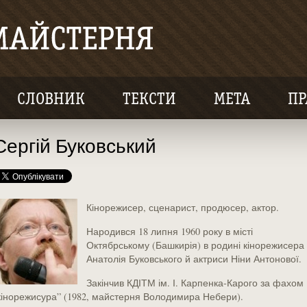
СЛОВНИК
ТЕКСТИ
МЕТА
ПР
Сергій Буковський
Кінорежисер, сценарист, продюсер, актор.
Народився 18 липня 1960 року в місті
Октябрському (Башкирія) в родині кінорежисера
Анатолія Буковського й актриси Ніни Антонової.
Закінчив КДІТМ ім. І. Карпенка-Карого за фахом
кінорежисура” (1982, майстерня Володимира Небери).