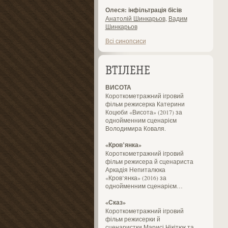
Олеся: інфільтрація бісів
Анатолій Шинкарьов
,
Вадим
Шинкарьов
Всі синопсиси
ВТІЛЕНЕ
ВИСОТА
Короткометражний ігровий
фільм режисерка Катерини
Коцюби «Висота» (2017) за
однойменним сценарієм
Володимира Коваля.
«Кров’янка»
Короткометражний ігровий
фільм режисера й сценариста
Аркадія Непиталюка
«Кров’янка» (2016) за
однойменним сценарієм…
«Сказ»
Короткометражний ігровий
фільм режисерки й
сценаристки Марисі Нікітюк та