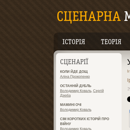
ІСТОРІЯ
ТЕОРІЯ
СЦЕНАРІЇ
І
КОЛИ ЙДЕ ДОЩ
Аліна Прокопенко
І
ОСТАННІЙ ДУБЛЬ
2
Володимир Коваль
,
Сергій
Дзюба
МАМИНІ ОЧІ
Володимир Коваль
СІМ КОРОТКИХ ІСТОРІЙ ПРО
ВІЙНУ
Володимир Коваль