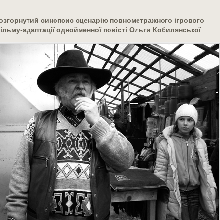
озгорнутий синопсис сценарію повнометражного ігрового
ільму-адаптації однойменної повісті Ольги Кобилянської