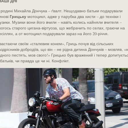
АШІ ДНІ
 родині Михайла Дончука – ґвалт. Нещодавно батьки подарували
Грицьку
инові
мотоцикл, адже у парубка два хисти – до техніки і
узики. Музики вони його вчили – навіть колись найняли вчителя –
когось старого цигана-віртуоза, що жебрачить по селах, граючи на
есіллях, а от мотоцикл подарували зараз на його 20-річчя.
вастаючи своїм «сталевим конем», Гриць почув від сільських
аздрісників-добродіїв, що він – не рідна дитина Дончуків – мовляв, «
ідного пестять, мов свого!» Грицько був вражений і тепер допитуєть
 батьків, чи правда це чи ні. Конфлікт.