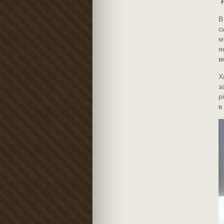
Н
В
с
м
я
в
Х
з
р
в