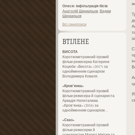
ж
Олеся: інфільтрація бісів
Анатолій Шинкарьов
,
Вадим
Т
Шинкарьов
д
Всі синопсиси
А
т
з
ВТІЛЕНЕ
С
ВИСОТА
о
Короткометражний ігровий
і
фільм режисерка Катерини
Коцюби «Висота» (2017) за
В
однойменним сценарієм
Володимира Коваля.
А
ц
«Кров’янка»
Короткометражний ігровий
Я
фільм режисера й сценариста
с
Аркадія Непиталюка
«Кров’янка» (2016) за
однойменним сценарієм…
«Сказ»
Короткометражний ігровий
фільм режисерки й
сценаристки Марисі Нікітюк та