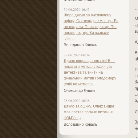
…
30.06.2026 16:43
Щиро дякую за висловлену
М
оцінку, Олександре! Але тут Ви
«
не вгадали. Поясню, чому. По-
в
перше, те, що Ви назвали
"ліні...
А
Володимир Коваль
В
29.06.2026 06:34
ц
Єдине виправдання лінії Б —
показати метод і людяність
П
детектива та вийти на
і
фінальний мотив Голодомору
б
(хліб на меморіа...
п
Олександр Лущик
с
й
28.06.2026 10:38
Дякую за оцінку, Олександре!
Й
Але постає логічне питання:
ЧОМУ? )))
З
Володимир Коваль
н