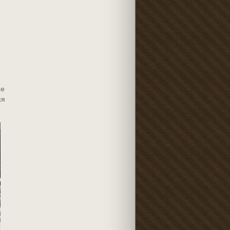
не
ся