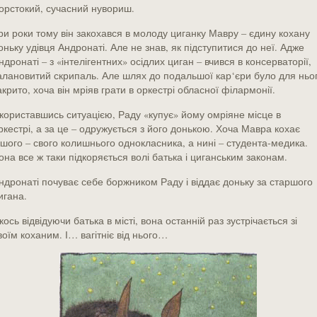
орстокий, сучасний нувориш.
ри роки тому він закохався в молоду циганку Мавру – єдину кохану
оньку удівця Андронаті. Але не знав, як підступитися до неї. Адже
ндронаті – з «інтелігентних» осідлих циган – вчився в консерваторії,
алановитий скрипаль. Але шлях до подальшої кар‘єри було для ньо
акрито, хоча він мріяв грати в оркестрі обласної філармонії.
користавшись ситуацією, Раду «купує» йому омріяне місце в
ркестрі, а за це – одружується з його донькою. Хоча Мавра кохає
ншого – свого колишнього однокласника, а нині – студента-медика.
она все ж таки підкоряється волі батька і циганським законам.
ндронаті почуває себе боржником Раду і віддає доньку за старшого
игана.
кось відвідуючи батька в місті, вона останній раз зустрічається зі
воїм коханим. І… вагітніє від нього…