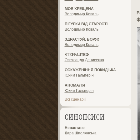
МОЯ ХРЕЩЕНА
Р
Володимир Коваль
ф
ПІГУЛКИ ВІД СТАРОСТІ
Володимир Коваль
ЗДРАСТУЙ, БОРЯ!
Володимир Коваль
STEFF/ШТЕФ
Олександр Денисенко
ОСКАЖЕНІННЯ ПОКИДѢКА
Юхим Гальперін
АНОМАЛІЯ
Юхим Гальперін
Всі сценарії
СИНОПСИСИ
Ненастане
Дара Шполянська