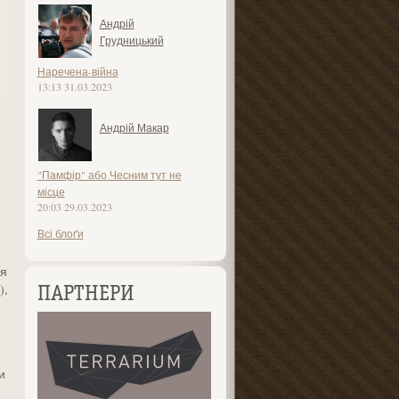
Андрій
Грудницький
Наречена-війна
13:13 31.03.2023
Андрій Макар
"Памфір" або Чесним тут не
місце
20:03 29.03.2023
Всі блоґи
ля
),
ПАРТНЕРИ
и