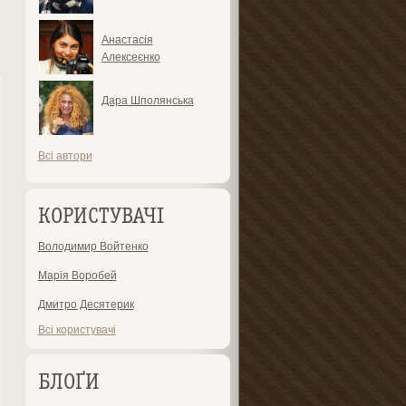
Анастасія
Алексеєнко
Дара Шполянська
Всі автори
КОРИСТУВАЧІ
Володимир Войтенко
Марія Воробей
Дмитро Десятерик
Всі користувачі
БЛОҐИ