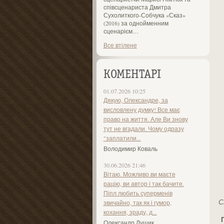
співсценариста Дмитра
Сухолиткого-Собчука «Сказ»
(2016) за однойменним
сценарієм…
Все втілене
КОМЕНТАРІ
01.07.2026 10:25
Дякую, Олександре, за
висловлену думку! Все має
право на життя. Але Ви знову
тут не вгадали. Чому одразу
"заплатили...
Володимир Коваль
30.06.2026 21:46
Вітаю. Можливо ви маєте
рацію, ви автор і так бачите.
Піпл любить суперменів
С
звичайно, так як і гумор,
кохання, зраду, д...
П
Олександр Лущик