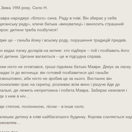
Зима 1988 року. Село Н.
авра народжує «білого» сина. Раду в гніві. Він збирає у себе
циганську раду», кличе батька «винуватиці» і виносить страшний
ирок: дитини треба позбутися!
дже це – ганьба йому і всьому роду, порушення традицій предків.
ін кидає пачку доларів на килим: хто підбере – той і позбавить його
ієї дитини. Цигани вагаються – це ж підсудна справа.
оки ніхто не оговтався, гроші піднімає батько Маври. Дякує за ласк
 кидає їх до вогнища: він готовий позбавитися цієї ганьби
езкоштовно, аби ніхто не зробив це за нього. Востаннє він
ронизливо грає на скрипці, розливає всім вино і рішуче йде до
пальні, де лежить непритомна і побита Мавра. Забирає немовля і
де з ним в ніч…
де степом, полониною, лісом – в інше село.
алишає дитину в хліві найбагатшого будинку. Корова схиляється на
емовлям…