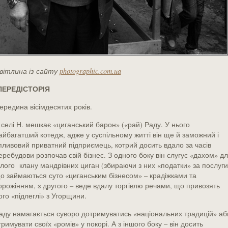
вітлина із сайту
photographic.com.ua
ЕРЕДІСТОРІЯ
ередина вісімдесятих років.
 селі Н. мешкає «циганський барон» («рай) Раду. У нього
айбагатший котедж, адже у суспільному житті він ще й заможний і
пливовий приватний підприємець, котрий досить вдало за часів
еребудови розпочав свій бізнес. З одного боку він слугує «дахом» д
ілого клану мандрівних циган (збираючи з них «податки» за послуги
о займаються суто «циганським бізнесом» – крадіжками та
орожінням, з другого – веде вдалу торгівлю речами, що привозять
ого «підлеглі» з Угорщини.
аду намагається суворо дотримуватись «національних традицій» аб
тримувати своїх «ромів» у покорі. А з іншого боку – він досить