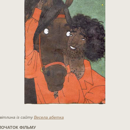
вітлина із сайту
Весела абетка
ОЧАТОК ФІЛЬМУ