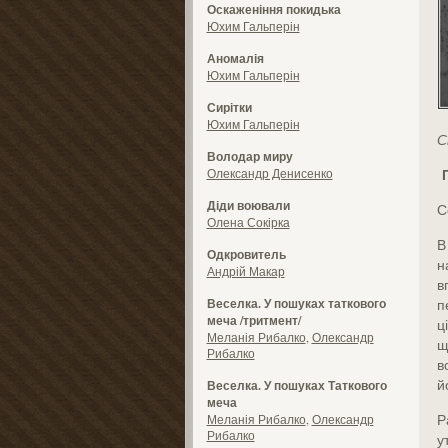
Оскаженіння покидька
Юхим Гальперін
Аномалія
Юхим Гальперін
Сирітки
Юхим Гальперін
С
Володар миру
П
Олександр Денисенко
Діди воювали
С
Олена Сокірка
В
Одкровитель
н
Андрій Макар
в
Веселка. У пошуках таткового
п
меча /тритмент/
ц
Меланія Рибалко
,
Олександр
щ
Рибалко
в
й
Веселка. У пошуках Таткового
меча
Р
Меланія Рибалко
,
Олександр
Рибалко
у