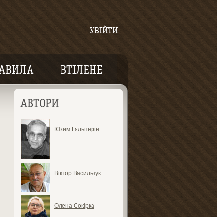
УВІЙТИ
АВИЛА
ВТІЛЕНЕ
АВТОРИ
Юхим Гальперін
Віктор Васильчук
Олена Сокірка