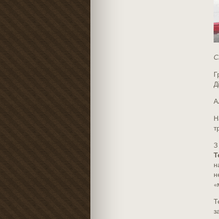
С
Г
Д
А
Н
т
З
Т
н
н
«
Т
з