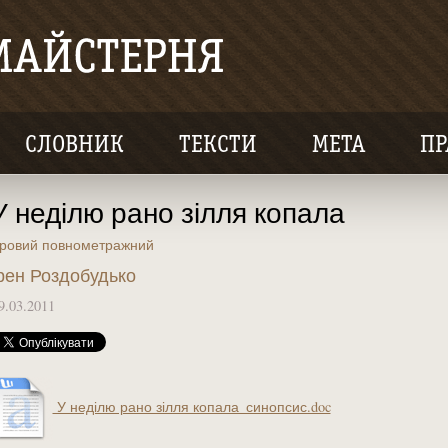
СЛОВНИК
ТЕКСТИ
МЕТА
ПР
У неділю рано зілля копала
гровий повнометражний
рен Роздобудько
9.03.2011
У неділю рано зілля копала_синопсис.doc