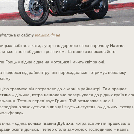
вітлина із сайту
inazuma.dn.ua
Настю
рицько вибігає з хати, зустрічає дорогою свою наречену
.
ілиться з нею «бідою» і розпачем. Та ніжно заспокоює його.
ле Гриць у відчаї сідає на мотоцикл і мчить світ за очі.
а півдорозі від райцентру, він перекидається і отримує невелику
равму.
 цією травмою він потрапляє до лікарні в райцентрі. Там працює
етяна –
дівчина, котра нещодавно повернулася до рідних країв післ
авчання. Тетяна перев‘язує Гриця. Той розмовляє з нею і
есподівано закохується в дивну і якусь «нетутешню» дівчину, схожу 
мольфарку».
Іванни Дубихи
етяна – єдина донька
, котра все життя працювала
аради освіти доньки, і тепер стала заможною господинею – навіть