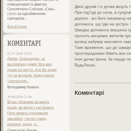
співсценариста Дмитра
Двоє друзів і їх дочка везуть
Сухолиткого-Собчука «Сказ»
При під'їзді до села, в супро
(2016) за однойменним
дороги - всі його мешканці н
сценарієм…
допомога, що їде на зустріч.
Все втілене
Швидка допомога змушена зу
просить місцевих жителів про
вулиці набуває масового хар
КОМЕНТАРІ
Таке враження, що до швидко
простирадлами біжить все се
01.07.2026 10:25
Дякую, Олександре, за
їхня дочка Ірина. Їм нікуди 
висловлену думку! Все має
БудьЛаска.
право на життя. Але Ви знову
тут не вгадали. Чому одразу
"заплатили...
Володимир Коваль
Коментарі
30.06.2026 21:46
Вітаю. Можливо ви маєте
рацію, ви автор і так бачите.
Піпл любить суперменів
звичайно, так як і гумор,
кохання, зраду, д...
Олександр Лущик