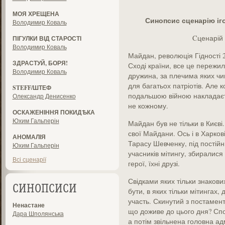
МОЯ ХРЕЩЕНА
Синопсис сценарію і
Володимир Коваль
Cценарій
ПІГУЛКИ ВІД СТАРОСТІ
Володимир Коваль
Майдан, революція Гідності 20
ЗДРАСТУЙ, БОРЯ!
Сході країни, все це пережили
Володимир Коваль
дружина, за плечима яких чим
для багатьох патріотів. Але к
STEFF/ШТЕФ
подальшою війною накладаєт
Олександр Денисенко
не кожному.
ОСКАЖЕНІННЯ ПОКИДѢКА
Юхим Гальперін
Майдан був не тільки в Києві
свої Майдани. Ось і в Харков
АНОМАЛІЯ
Тарасу Шевченку, під постій
Юхим Гальперін
учасників мітингу, збиралися
Всі сценарії
герої, їхні друзі.
Свідками яких тільки знакових
СИНОПСИСИ
бути, в яких тільки мітингах,
участь. Скинутий з постаменту
Ненастане
що доживе до цього дня? Сп
Дара Шполянська
а потім звільнена головна ад