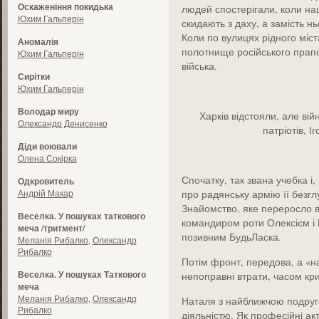
Оскаженіння покидька
людей спостерігали, коли н
Юхим Гальперін
скидають з даху, а замість н
Коли по вулицях рідного міс
Аномалія
полотнище російського прапо
Юхим Гальперін
війська.
Сирітки
Юхим Гальперін
Володар миру
Харків відстояли, але вій
Олександр Денисенко
патріотів, 
Діди воювали
Олена Сокірка
Спочатку, так звана учебка і,
Одкровитель
Андрій Макар
про радянську армію її безгл
Знайомство, яке переросло 
Веселка. У пошуках таткового
командиром роти Олексієм і
меча /тритмент/
позивним БудьЛаска.
Меланія Рибалко
,
Олександр
Рибалко
Потім фронт, передова, а «на в
Веселка. У пошуках Таткового
непоправні втрати, часом кри
меча
Меланія Рибалко
,
Олександр
Наталя з найближчою подру
Рибалко
діяльністю. Як професійні ак