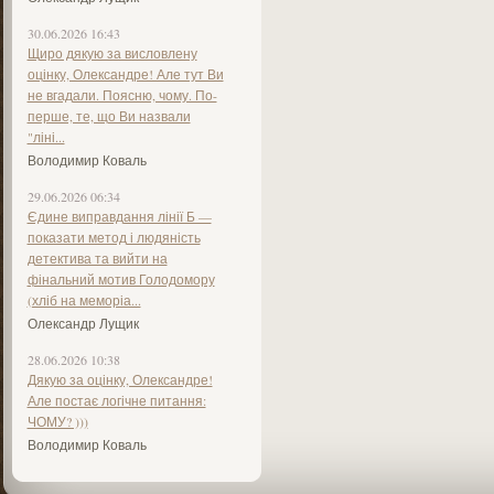
30.06.2026 16:43
Щиро дякую за висловлену
оцінку, Олександре! Але тут Ви
не вгадали. Поясню, чому. По-
перше, те, що Ви назвали
"ліні...
Володимир Коваль
29.06.2026 06:34
Єдине виправдання лінії Б —
показати метод і людяність
детектива та вийти на
фінальний мотив Голодомору
(хліб на меморіа...
Олександр Лущик
28.06.2026 10:38
Дякую за оцінку, Олександре!
Але постає логічне питання:
ЧОМУ? )))
Володимир Коваль