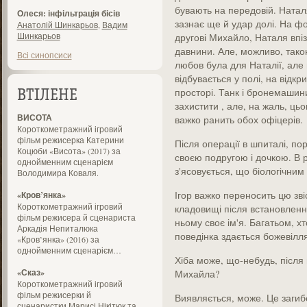
бувають на передовій. Наталя
Олеся: інфільтрація бісів
зазнає ще й удар долі. На фот
Анатолій Шинкарьов
,
Вадим
Шинкарьов
другові Михайло, Наталя впі
давнини. Але, можливо, такою
Всі синопсиси
любов була для Наталії, але
відбувається у полі, на відк
просторі. Танк і бронемашин
ВТІЛЕНЕ
захистити , але, на жаль, ць
ВИСОТА
важко ранить обох офіцерів.
Короткометражний ігровий
фільм режисерка Катерини
Після операції в шпиталі, по
Коцюби «Висота» (2017) за
своєю подругою і дочкою. В р
однойменним сценарієм
з'ясовується, що біологічним
Володимира Коваля.
Ігор важко переносить цю звіс
«Кров’янка»
Короткометражний ігровий
кладовищі після встановлення
фільм режисера й сценариста
ньому своє ім'я. Багатьом, хт
Аркадія Непиталюка
поведінка здається божевілля
«Кров’янка» (2016) за
однойменним сценарієм…
Хіба може, що-небудь, після 
«Сказ»
Михайла?
Короткометражний ігровий
фільм режисерки й
Виявляється, може. Це загиб
сценаристки Марисі Нікітюк та