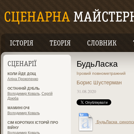
ІСТОРІЯ
ТЕОРІЯ
СЛОВНИК
БудьЛаска
СЦЕНАРІЇ
Ігровий повнометражний
КОЛИ ЙДЕ ДОЩ
Аліна Прокопенко
Борис Шустерман
ОСТАННІЙ ДУБЛЬ
31.08.2020
Володимир Коваль
,
Сергій
Дзюба
МАМИНІ ОЧІ
Володимир Коваль
БудьЛаска_синопси
СІМ КОРОТКИХ ІСТОРІЙ ПРО
ВІЙНУ
Володимир Коваль