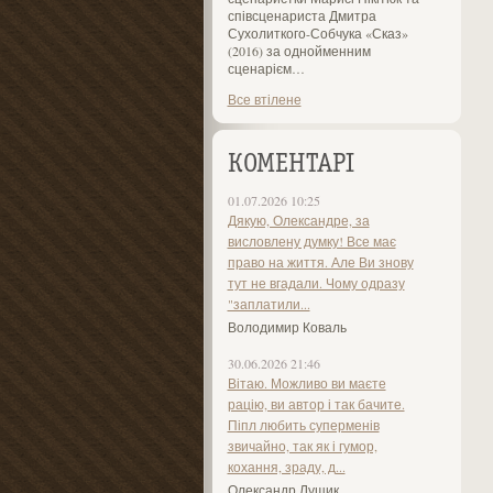
співсценариста Дмитра
Сухолиткого-Собчука «Сказ»
(2016) за однойменним
сценарієм…
Все втілене
КОМЕНТАРІ
01.07.2026 10:25
Дякую, Олександре, за
висловлену думку! Все має
право на життя. Але Ви знову
тут не вгадали. Чому одразу
"заплатили...
Володимир Коваль
30.06.2026 21:46
Вітаю. Можливо ви маєте
рацію, ви автор і так бачите.
Піпл любить суперменів
звичайно, так як і гумор,
кохання, зраду, д...
Олександр Лущик