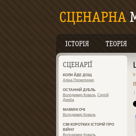
ІСТОРІЯ
ТЕОРІЯ
СЦЕНАРІЇ
І
КОЛИ ЙДЕ ДОЩ
Аліна Прокопенко
В
ОСТАННІЙ ДУБЛЬ
1
Володимир Коваль
,
Сергій
Дзюба
МАМИНІ ОЧІ
Володимир Коваль
СІМ КОРОТКИХ ІСТОРІЙ ПРО
ВІЙНУ
Володимир Коваль