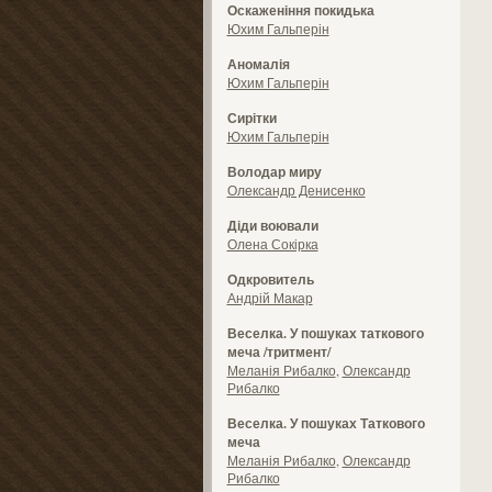
Оскаженіння покидька
Юхим Гальперін
Аномалія
Юхим Гальперін
Сирітки
Юхим Гальперін
Володар миру
Олександр Денисенко
Діди воювали
Олена Сокірка
Одкровитель
Андрій Макар
Веселка. У пошуках таткового
меча /тритмент/
Меланія Рибалко
,
Олександр
Рибалко
Веселка. У пошуках Таткового
меча
Меланія Рибалко
,
Олександр
Рибалко