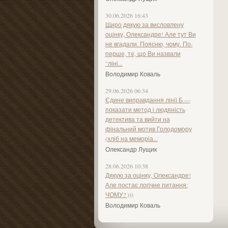
30.06.2026 16:43
Щиро дякую за висловлену
оцінку, Олександре! Але тут Ви
не вгадали. Поясню, чому. По-
перше, те, що Ви назвали
"ліні...
Володимир Коваль
29.06.2026 06:34
Єдине виправдання лінії Б —
показати метод і людяність
детектива та вийти на
фінальний мотив Голодомору
(хліб на меморіа...
Олександр Лущик
28.06.2026 10:38
Дякую за оцінку, Олександре!
Але постає логічне питання:
ЧОМУ? )))
Володимир Коваль