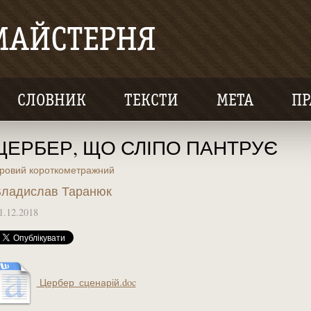
СЛОВНИК
ТЕКСТИ
МЕТА
ПР
ЦЕРБЕР, ЩО СЛІПО ПАНТРУЄ
гровий короткометражний
ладислав Таранюк
1.12.2018
Цербер_сценарій.doc