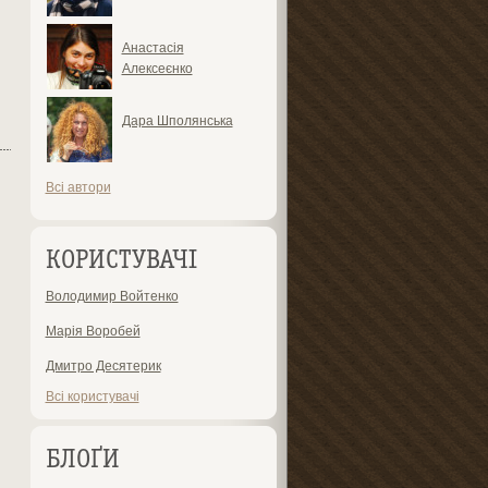
Анастасія
Алексеєнко
Дара Шполянська
Всі автори
КОРИСТУВАЧІ
Володимир Войтенко
Марія Воробей
Дмитро Десятерик
Всі користувачі
БЛОҐИ