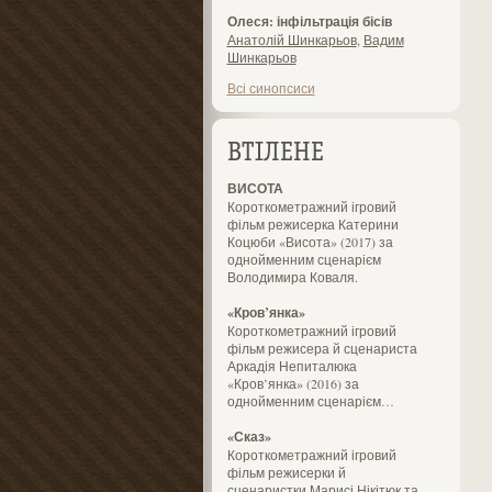
Олеся: інфільтрація бісів
Анатолій Шинкарьов
,
Вадим
Шинкарьов
Всі синопсиси
ВТІЛЕНЕ
ВИСОТА
Короткометражний ігровий
фільм режисерка Катерини
Коцюби «Висота» (2017) за
однойменним сценарієм
Володимира Коваля.
«Кров’янка»
Короткометражний ігровий
фільм режисера й сценариста
Аркадія Непиталюка
«Кров’янка» (2016) за
однойменним сценарієм…
«Сказ»
Короткометражний ігровий
фільм режисерки й
сценаристки Марисі Нікітюк та