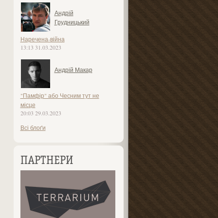
Андрій
Грудницький
Наречена-війна
13:13 31.03.2023
Андрій Макар
"Памфір" або Чесним тут не
місце
20:03 29.03.2023
Всі блоґи
ПАРТНЕРИ