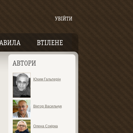
УВІЙТИ
АВИЛА
ВТІЛЕНЕ
АВТОРИ
Юхим Гальперін
Віктор Васильчук
Олена Сокірка