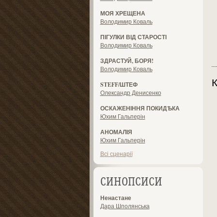
МОЯ ХРЕЩЕНА
Володимир Коваль
ПІГУЛКИ ВІД СТАРОСТІ
Володимир Коваль
ЗДРАСТУЙ, БОРЯ!
Володимир Коваль
К
STEFF/ШТЕФ
Олександр Денисенко
ОСКАЖЕНІННЯ ПОКИДѢКА
Юхим Гальперін
АНОМАЛІЯ
Юхим Гальперін
Всі сценарії
СИНОПСИСИ
Ненастане
Дара Шполянська