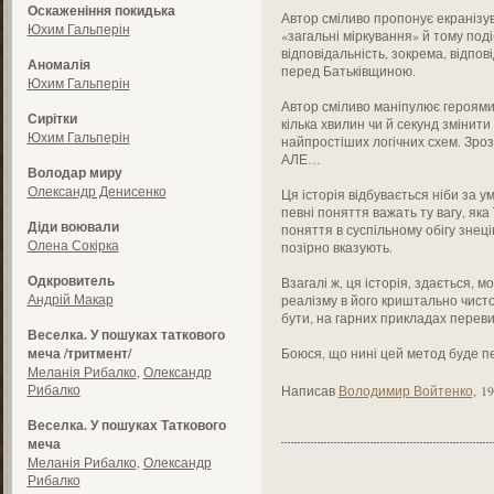
Оскаженіння покидька
Автор сміливо пропонує екранізува
Юхим Гальперін
«загальні міркування» й тому поді
відповідальність, зокрема, відпов
Аномалія
перед Батьківщиною.
Юхим Гальперін
Автор сміливо маніпулює героями,
Сирітки
кілька хвилин чи й секунд змінити
Юхим Гальперін
найпростіших логічних схем. Зро
АЛЕ…
Володар миру
Олександр Денисенко
Ця історія відбувається ніби за ум
певні поняття важать ту вагу, яка
Діди воювали
поняття в суспільному обігу знец
Олена Сокірка
позірно вказують.
Одкровитель
Взагалі ж, ця історія, здається, 
Андрій Макар
реалізму в його криштально чистом
бути, на гарних прикладах переви
Веселка. У пошуках таткового
меча /тритмент/
Боюся, що нині цей метод буде пе
Меланія Рибалко
,
Олександр
Рибалко
Написав
Володимир Войтенко
,
19
Веселка. У пошуках Таткового
меча
Меланія Рибалко
,
Олександр
Рибалко