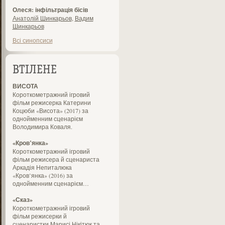
Олеся: інфільтрація бісів
Анатолій Шинкарьов
,
Вадим
Шинкарьов
Всі синопсиси
ВТІЛЕНЕ
ВИСОТА
Короткометражний ігровий
фільм режисерка Катерини
Коцюби «Висота» (2017) за
однойменним сценарієм
Володимира Коваля.
«Кров’янка»
Короткометражний ігровий
фільм режисера й сценариста
Аркадія Непиталюка
«Кров’янка» (2016) за
однойменним сценарієм…
«Сказ»
Короткометражний ігровий
фільм режисерки й
сценаристки Марисі Нікітюк та