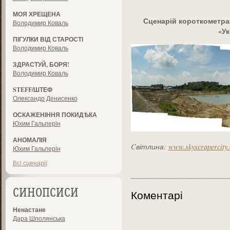
МОЯ ХРЕЩЕНА
Сценарій короткометра
Володимир Коваль
«Ук
ПІГУЛКИ ВІД СТАРОСТІ
Володимир Коваль
ЗДРАСТУЙ, БОРЯ!
Володимир Коваль
STEFF/ШТЕФ
Олександр Денисенко
ОСКАЖЕНІННЯ ПОКИДѢКА
Юхим Гальперін
АНОМАЛІЯ
C
вітлина:
www.skyscrapercity
Юхим Гальперін
Всі сценарії
СИНОПСИСИ
Коментарі
Ненастане
Дара Шполянська