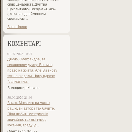
співсценариста Дмитра
Сухолиткого-Собчука «Сказ»
(2016) за однойменним
сценарієм…
Все втілене
КОМЕНТАРІ
01.07.2026 10:25
Дякую, Олександре, за
висловлену думку! Все має
право на життя. Але Ви знову
тут не вгадали. Чому одразу
"заплатили...
Володимир Коваль
30.06.2026 21:46
Вітаю. Можливо ви маєте
рацію, ви автор і так бачите.
Піпл любить суперменів
звичайно, так як і гумор,
кохання, зраду, д...
Олександр Лущик