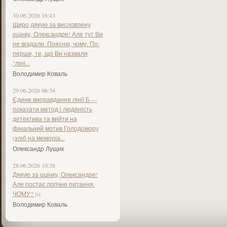
30.06.2026 16:43
Щиро дякую за висловлену
оцінку, Олександре! Але тут Ви
не вгадали. Поясню, чому. По-
перше, те, що Ви назвали
"ліні...
Володимир Коваль
29.06.2026 06:34
Єдине виправдання лінії Б —
показати метод і людяність
детектива та вийти на
фінальний мотив Голодомору
(хліб на меморіа...
Олександр Лущик
28.06.2026 10:38
Дякую за оцінку, Олександре!
Але постає логічне питання:
ЧОМУ? )))
Володимир Коваль