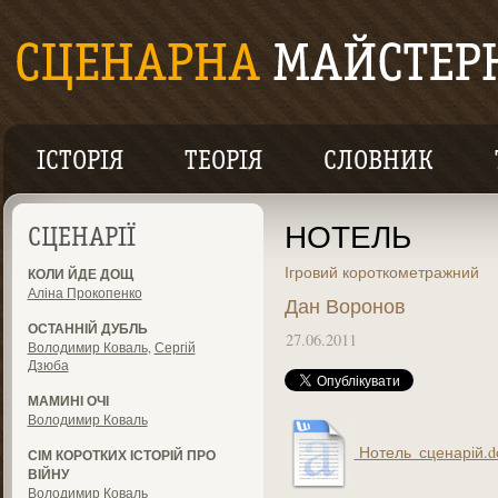
ІСТОРІЯ
ТЕОРІЯ
СЛОВНИК
НОТЕЛЬ
СЦЕНАРІЇ
Ігровий короткометражний
КОЛИ ЙДЕ ДОЩ
Аліна Прокопенко
Дан Воронов
ОСТАННІЙ ДУБЛЬ
27.06.2011
Володимир Коваль
,
Сергій
Дзюба
МАМИНІ ОЧІ
Володимир Коваль
Нотель_сценарій.d
СІМ КОРОТКИХ ІСТОРІЙ ПРО
ВІЙНУ
Володимир Коваль