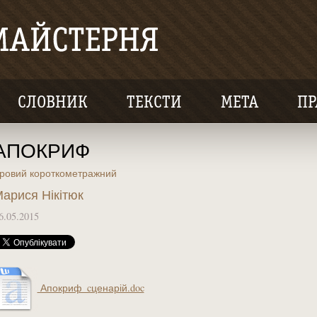
СЛОВНИК
ТЕКСТИ
МЕТА
ПР
АПОКРИФ
гровий короткометражний
арися Нікітюк
6.05.2015
Апокриф_cценарій.doc