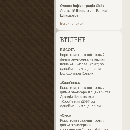
Олеся: інфільтрація бісів
Анатолій Шинкарьов
,
Вадим
Шинкарьов
Всі синопсиси
ВТІЛЕНЕ
ВИСОТА
Короткометражний ігровий
фільм режисерка Катерини
Коцюби «Висота» (2017) за
однойменним сценарієм
Володимира Коваля.
«Кров’янка»
Короткометражний ігровий
фільм режисера й сценариста
Аркадія Непиталюка
«Кров’янка» (2016) за
однойменним сценарієм…
«Сказ»
Короткометражний ігровий
фільм режисерки й
сценаристки Марисі Нікітюк та