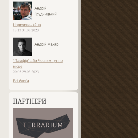
Андрій
Грудницький
Наречена-війна
13:13 31.03.2023
Андрій Макар
"Памфір" або Чесним тут не
місце
20:03 29.03.2023
Всі блоґи
ПАРТНЕРИ