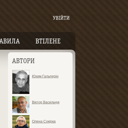
УВІЙТИ
АВИЛА
ВТІЛЕНЕ
АВТОРИ
Юхим Гальперін
Віктор Васильчук
Олена Сокірка