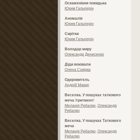
Оскаженіння покидька
Юхим Гальперін
Аномалія
Юхим Гальперін
Сирітки
Юхим Гальперін
Володар миру
Олександр Денисенко
Діди воювали
Олена Сокірка
Одкровитель
Андрій Макар
Веселка. У пошуках таткового
меча /тритмент/
Меланія Рибалко
,
Олександр
Рибалко
Веселка. У пошуках Таткового
меча
Меланія Рибалко
,
Олександр
Рибалко