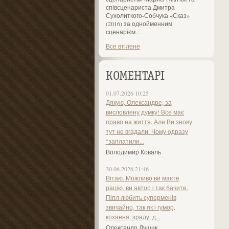
співсценариста Дмитра
Сухолиткого-Собчука «Сказ»
(2016) за однойменним
сценарієм…
Все втілене
КОМЕНТАРІ
01.07.2026 10:25
Дякую, Олександре, за
висловлену думку! Все має
право на життя. Але Ви знову
тут не вгадали. Чому одразу
"заплатили...
Володимир Коваль
30.06.2026 21:46
Вітаю. Можливо ви маєте
рацію, ви автор і так бачите.
Піпл любить суперменів
звичайно, так як і гумор,
кохання, зраду, д...
Олександр Лущик