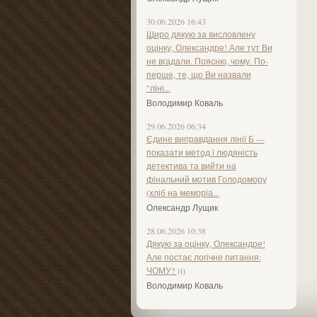
30.06.2026 16:43
Щиро дякую за висловлену
оцінку, Олександре! Але тут Ви
не вгадали. Поясню, чому. По-
перше, те, що Ви назвали
"ліні...
Володимир Коваль
29.06.2026 06:34
Єдине виправдання лінії Б —
показати метод і людяність
детектива та вийти на
фінальний мотив Голодомору
(хліб на меморіа...
Олександр Лущик
28.06.2026 10:38
Дякую за оцінку, Олександре!
Але постає логічне питання:
ЧОМУ? )))
Володимир Коваль