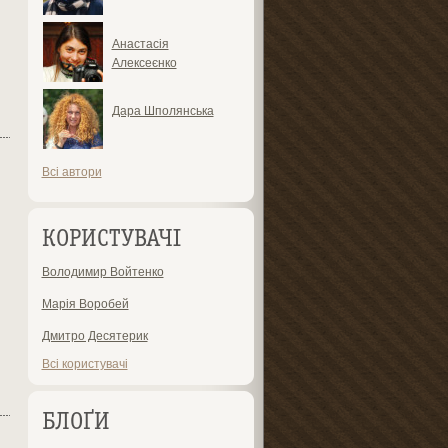
Анастасія
Алексеєнко
Дара Шполянська
Всі автори
КОРИСТУВАЧІ
Володимир Войтенко
Марія Воробей
Дмитро Десятерик
Всі користувачі
БЛОҐИ