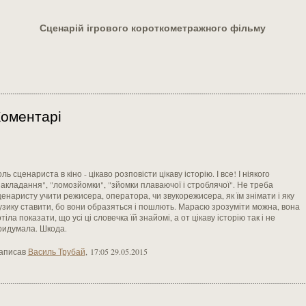
Сценарій ігрового короткометражного фільму
оментарі
ль сценариста в кіно - цікаво розповісти цікаву історію. І все! І ніякого
накладання", "ломозйомки", "зйомки плаваючої і строблячої". Не треба
ценаристу учити режисера, оператора, чи звукорежисера, як їм знімати і яку
узику ставити, бо вони образяться і пошлють. Марасю зрозуміти можна, вона
тіла показати, що усі ці словечка їй знайомі, а от цікаву історію так і не
ридумала. Шкода.
аписав
Василь Трубай
,
17:05 29.05.2015