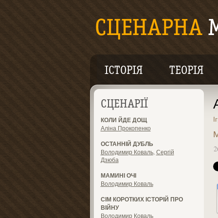
ІСТОРІЯ
ТЕОРІЯ
СЦЕНАРІЇ
І
КОЛИ ЙДЕ ДОЩ
Аліна Прокопенко
М
ОСТАННІЙ ДУБЛЬ
2
Володимир Коваль
,
Сергій
Дзюба
МАМИНІ ОЧІ
Володимир Коваль
СІМ КОРОТКИХ ІСТОРІЙ ПРО
ВІЙНУ
Володимир Коваль