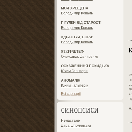
МОЯ ХРЕЩЕНА
Володимир Коваль
ПІГУЛКИ ВІД СТАРОСТІ
Володимир Коваль
ЗДРАСТУЙ, БОРЯ!
Володимир Коваль
К
STEFF/ШТЕФ
Олександр Денисенко
ОСКАЖЕНІННЯ ПОКИДѢКА
Юхим Гальперін
Ро
"
АНОМАЛІЯ
с
Юхим Гальперін
м
Всі сценарії
хо
п
Н
СИНОПСИСИ
Ненастане
Дара Шполянська