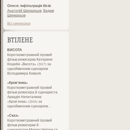
Олеся: інфільтрація бісів
Анатолій Шинкарьов
,
Вадим
Шинкарьов
Всі синопсиси
ВТІЛЕНЕ
ВИСОТА
Короткометражний ігровий
фільм режисерка Катерини
Коцюби «Висота» (2017) за
однойменним сценарієм
Володимира Коваля.
«Кров’янка»
Короткометражний ігровий
фільм режисера й сценариста
Аркадія Непиталюка
«Кров’янка» (2016) за
однойменним сценарієм…
«Сказ»
Короткометражний ігровий
фільм режисерки й
сценаристки Марисі Нікітюк та