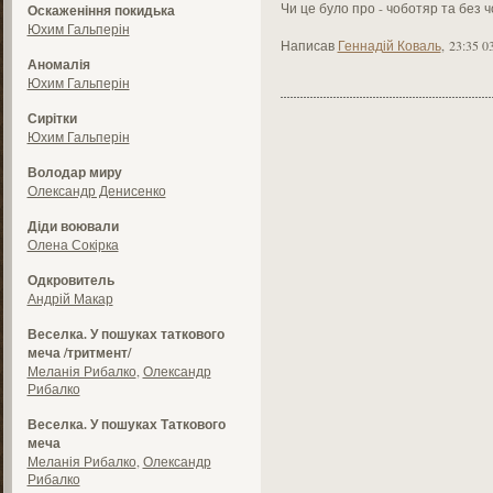
Чи це було про - чоботяр та без ч
Оскаженіння покидька
Юхим Гальперін
Написав
Геннадій Коваль
,
23:35 0
Аномалія
Юхим Гальперін
Сирітки
Юхим Гальперін
Володар миру
Олександр Денисенко
Діди воювали
Олена Сокірка
Одкровитель
Андрій Макар
Веселка. У пошуках таткового
меча /тритмент/
Меланія Рибалко
,
Олександр
Рибалко
Веселка. У пошуках Таткового
меча
Меланія Рибалко
,
Олександр
Рибалко