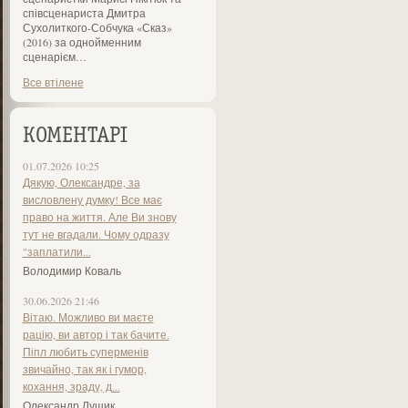
співсценариста Дмитра
Сухолиткого-Собчука «Сказ»
(2016) за однойменним
сценарієм…
Все втілене
КОМЕНТАРІ
01.07.2026 10:25
Дякую, Олександре, за
висловлену думку! Все має
право на життя. Але Ви знову
тут не вгадали. Чому одразу
"заплатили...
Володимир Коваль
30.06.2026 21:46
Вітаю. Можливо ви маєте
рацію, ви автор і так бачите.
Піпл любить суперменів
звичайно, так як і гумор,
кохання, зраду, д...
Олександр Лущик