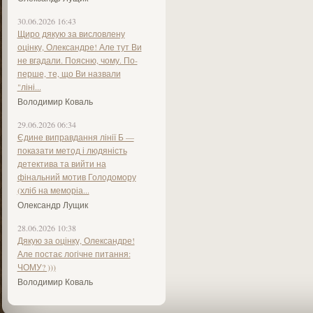
30.06.2026 16:43
Щиро дякую за висловлену
оцінку, Олександре! Але тут Ви
не вгадали. Поясню, чому. По-
перше, те, що Ви назвали
"ліні...
Володимир Коваль
29.06.2026 06:34
Єдине виправдання лінії Б —
показати метод і людяність
детектива та вийти на
фінальний мотив Голодомору
(хліб на меморіа...
Олександр Лущик
28.06.2026 10:38
Дякую за оцінку, Олександре!
Але постає логічне питання:
ЧОМУ? )))
Володимир Коваль