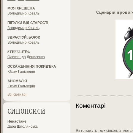
МОЯ ХРЕЩЕНА
Сценарій ігрово
Володимир Коваль
ПІГУЛКИ ВІД СТАРОСТІ
Володимир Коваль
ЗДРАСТУЙ, БОРЯ!
Володимир Коваль
STEFF/ШТЕФ
Олександр Денисенко
ОСКАЖЕНІННЯ ПОКИДѢКА
Юхим Гальперін
АНОМАЛІЯ
Юхим Гальперін
Всі сценарії
Коментарі
СИНОПСИСИ
Ненастане
Дара Шполянська
Як то кажуть - дух сільон, а плоть 