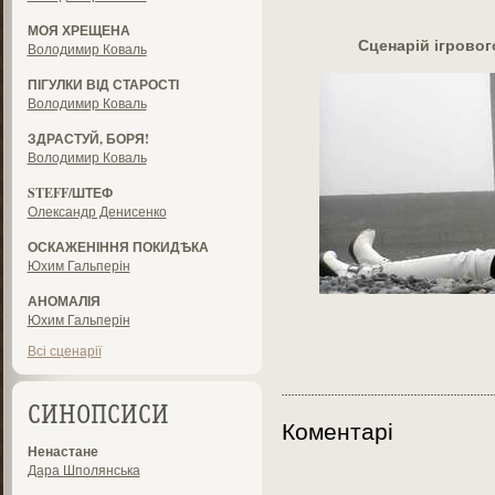
МОЯ ХРЕЩЕНА
Сценарій ігрово
Володимир Коваль
ПІГУЛКИ ВІД СТАРОСТІ
Володимир Коваль
ЗДРАСТУЙ, БОРЯ!
Володимир Коваль
STEFF/ШТЕФ
Олександр Денисенко
ОСКАЖЕНІННЯ ПОКИДѢКА
Юхим Гальперін
АНОМАЛІЯ
Юхим Гальперін
Всі сценарії
СИНОПСИСИ
Коментарі
Ненастане
Дара Шполянська