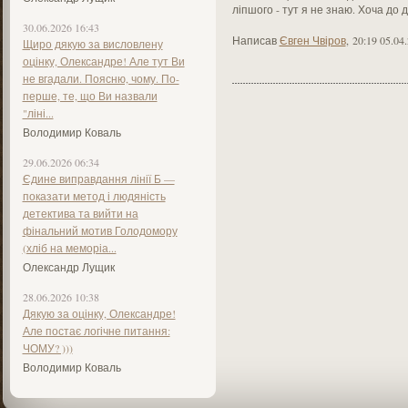
ліпшого - тут я не знаю. Хоча до 
30.06.2026 16:43
Написав
Євген Чвіров
,
20:19 05.04
Щиро дякую за висловлену
оцінку, Олександре! Але тут Ви
не вгадали. Поясню, чому. По-
перше, те, що Ви назвали
"ліні...
Володимир Коваль
29.06.2026 06:34
Єдине виправдання лінії Б —
показати метод і людяність
детектива та вийти на
фінальний мотив Голодомору
(хліб на меморіа...
Олександр Лущик
28.06.2026 10:38
Дякую за оцінку, Олександре!
Але постає логічне питання:
ЧОМУ? )))
Володимир Коваль