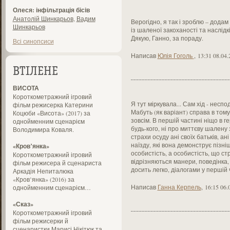
Олеся: інфільтрація бісів
Анатолій Шинкарьов
,
Вадим
Верогідно, я так і зроблю – додам
Шинкарьов
із шаленої закоханості та наслід
Дякую, Ганно, за пораду.
Всі синопсиси
Написав
Юлія Гоголь
,
13:31 08.04.
ВТІЛЕНЕ
ВИСОТА
Короткометражний ігровий
Я тут міркувала... Сам хід - неспо
фільм режисерка Катерини
Мабуть (як варіант) справа в том
Коцюби «Висота» (2017) за
зовсім. В першій частині ніщо в г
однойменним сценарієм
будь-кого, ні про миттєву шалену з
Володимира Коваля.
страхи осуду ані своїх батьків, ан
наїзду, які вона демонструє пізні
«Кров’янка»
особистість, а особистість, що с
Короткометражний ігровий
відрізняються манери, поведінка, 
фільм режисера й сценариста
досить легко, діалогами у першій 
Аркадія Непиталюка
«Кров’янка» (2016) за
Написав
Ганна Керпель
,
16:15 06.
однойменним сценарієм…
«Сказ»
Короткометражний ігровий
фільм режисерки й
сценаристки Марисі Нікітюк та