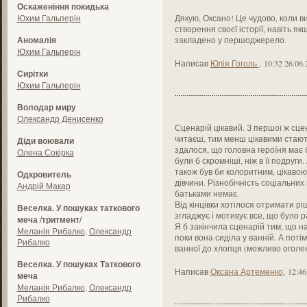
Оскаженіння покидька
Юхим Гальперін
Дякую, Оксано! Це чудово, коли в
створення своєї історії, навіть я
Аномалія
закладено у першоджерело.
Юхим Гальперін
Написав
Юлія Гоголь
,
10:32 26.06.
Сирітки
Юхим Гальперін
Володар миру
Олександр Денисенко
Сценарій цікавий. З першої ж сцен
читаєш, тим менш цікавими стають 
Діди воювали
здалося, що головна героїня має бу
Олена Сокірка
були б скромніші, ніж в її подруги
також був би колоритним, цікавою 
Одкровитель
дівчини. Різнобічність соціальних
Андрій Макар
батьками немає.
Від кінцівки хотілося отримати р
Веселка. У пошуках таткового
згладжує і мотивує все, що було 
меча /тритмент/
Я б закінчила сценарій тим, що нас
Меланія Рибалко
,
Олександр
поки вона сиділа у ванній. А поті
Рибалко
ванної до хлопця (можливо оголена
Веселка. У пошуках Таткового
Написав
Оксана Артеменко
,
12:46
меча
Меланія Рибалко
,
Олександр
Рибалко