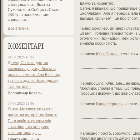
Дякую за коментарі.
співсценариста Дмитра
Євген, я вважаю, що правдивіше бу
Сухолиткого-Собчука «Сказ»
школярками. Але я передбачала г
(2016) за однойменним
дальше, сильнее" - це про спорт..
сценарієм…
Все втілене
Ганно, можливо, Ви звернули увагу
штамп. І головна героїня тому і є
оточуючих. Принаймні, мені хотіл
виникла особистість.
КОМЕНТАРІ
Написав
Юлія Гоголь
,
12:02 06.04.
01.07.2026 10:25
Дякую, Олександре, за
висловлену думку! Все має
право на життя. Але Ви знову
тут не вгадали. Чому одразу
Перепрошую, Юліє, але... не вірю.
"заплатили...
Можливо, справа в тому, що повед
Володимир Коваль
"хорошєй дєвочки", що вже склавс
30.06.2026 21:46
Написав
Ганна Керпель
,
20:38 05.
Вітаю. Можливо ви маєте
рацію, ви автор і так бачите.
Піпл любить суперменів
звичайно, так як і гумор,
кохання, зраду, д...
Написано просто, зрозуміло. Щос
Можливо цнотливість дійсно так в
Олександр Лущик