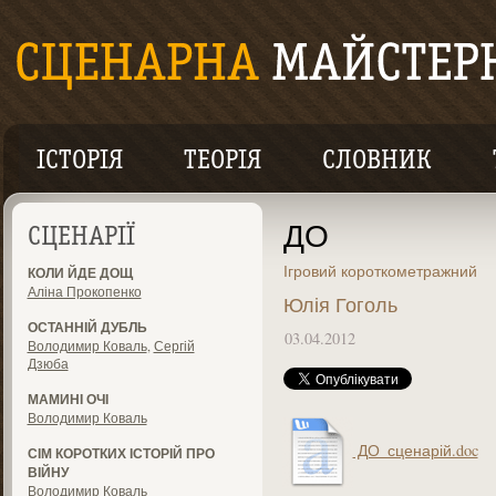
ІСТОРІЯ
ТЕОРІЯ
СЛОВНИК
ДО
СЦЕНАРІЇ
Ігровий короткометражний
КОЛИ ЙДЕ ДОЩ
Аліна Прокопенко
Юлія Гоголь
ОСТАННІЙ ДУБЛЬ
03.04.2012
Володимир Коваль
,
Сергій
Дзюба
МАМИНІ ОЧІ
Володимир Коваль
ДО_сценарій.doc
СІМ КОРОТКИХ ІСТОРІЙ ПРО
ВІЙНУ
Володимир Коваль