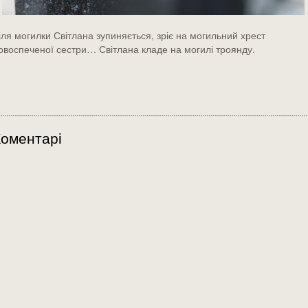
іля могилки Світлана зупиняється, зріє на могильний хрест
овоспеченої сестри… Світлана кладе на могилі троянду.
оментарі