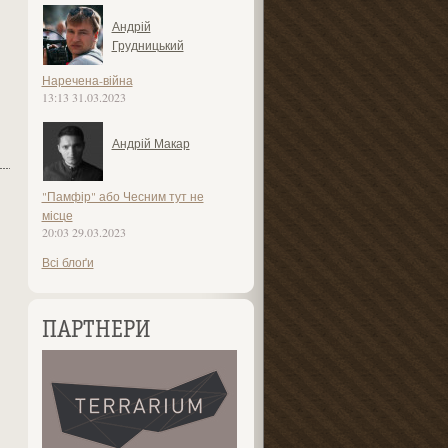
Андрій
Грудницький
Наречена-війна
13:13 31.03.2023
Андрій Макар
"Памфір" або Чесним тут не
місце
20:03 29.03.2023
Всі блоґи
ПАРТНЕРИ