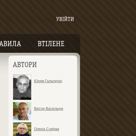
УВІЙТИ
АВИЛА
ВТІЛЕНЕ
АВТОРИ
Юхим Гальперін
Віктор Васильчук
Олена Сокірка