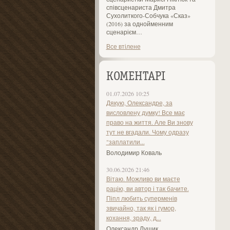
співсценариста Дмитра
Сухолиткого-Собчука «Сказ»
(2016) за однойменним
сценарієм…
Все втілене
КОМЕНТАРІ
01.07.2026 10:25
Дякую, Олександре, за
висловлену думку! Все має
право на життя. Але Ви знову
тут не вгадали. Чому одразу
"заплатили...
Володимир Коваль
30.06.2026 21:46
Вітаю. Можливо ви маєте
рацію, ви автор і так бачите.
Піпл любить суперменів
звичайно, так як і гумор,
кохання, зраду, д...
Олександр Лущик