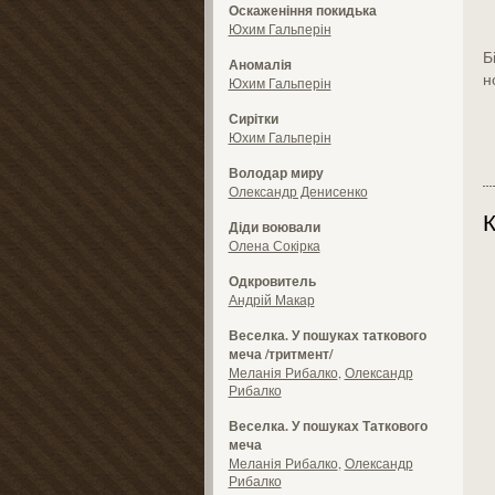
Оскаженіння покидька
Юхим Гальперін
Б
Аномалія
н
Юхим Гальперін
Сирітки
Юхим Гальперін
Володар миру
Олександр Денисенко
К
Діди воювали
Олена Сокірка
Одкровитель
Андрій Макар
Веселка. У пошуках таткового
меча /тритмент/
Меланія Рибалко
,
Олександр
Рибалко
Веселка. У пошуках Таткового
меча
Меланія Рибалко
,
Олександр
Рибалко