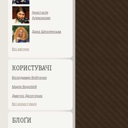
Анастасія
Алексеєнко
Дара Шполянська
Всі автори
КОРИСТУВАЧІ
Володимир Войтенко
Марія Воробей
Дмитро Десятерик
Всі користувачі
БЛОҐИ