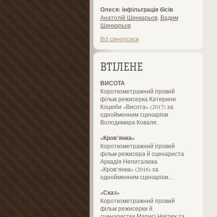
Олеся: інфільтрація бісів
Анатолій Шинкарьов
,
Вадим
Шинкарьов
Всі синопсиси
ВТІЛЕНЕ
ВИСОТА
Короткометражний ігровий
фільм режисерка Катерини
Коцюби «Висота» (2017) за
однойменним сценарієм
Володимира Коваля.
«Кров’янка»
Короткометражний ігровий
фільм режисера й сценариста
Аркадія Непиталюка
«Кров’янка» (2016) за
однойменним сценарієм…
«Сказ»
Короткометражний ігровий
фільм режисерки й
сценаристки Марисі Нікітюк та