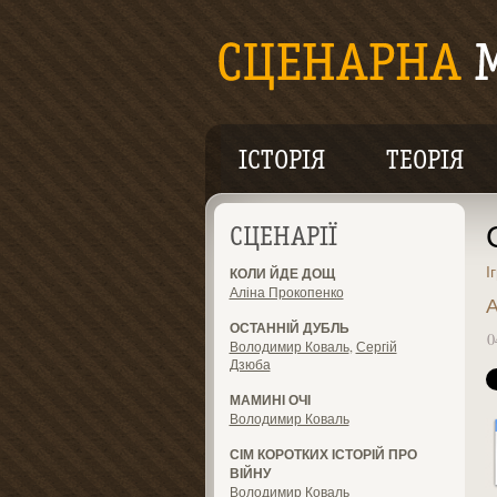
ІСТОРІЯ
ТЕОРІЯ
СЦЕНАРІЇ
І
КОЛИ ЙДЕ ДОЩ
Аліна Прокопенко
А
ОСТАННІЙ ДУБЛЬ
0
Володимир Коваль
,
Сергій
Дзюба
МАМИНІ ОЧІ
Володимир Коваль
СІМ КОРОТКИХ ІСТОРІЙ ПРО
ВІЙНУ
Володимир Коваль