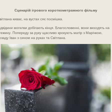
Сценарій ігрового короткометражного фільму
вітлана киває, на вустах сяє посмішка.
ідвідини могилки добігають кінця. Благословенні, вони виходять на
тежину. Попереду за руку щасливо крокують матір з Марічкою,
озаду Іван з сином на руках та Світлана.