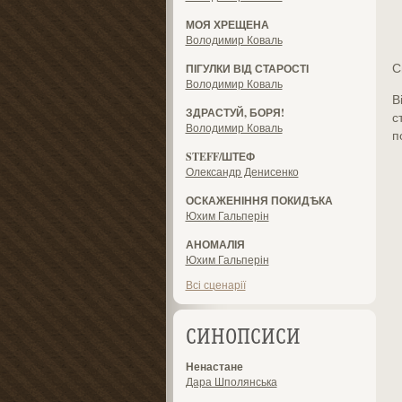
МОЯ ХРЕЩЕНА
Володимир Коваль
С
ПІГУЛКИ ВІД СТАРОСТІ
Володимир Коваль
В
ЗДРАСТУЙ, БОРЯ!
с
Володимир Коваль
п
STEFF/ШТЕФ
Олександр Денисенко
ОСКАЖЕНІННЯ ПОКИДѢКА
Юхим Гальперін
АНОМАЛІЯ
Юхим Гальперін
Всі сценарії
СИНОПСИСИ
Ненастане
Дара Шполянська