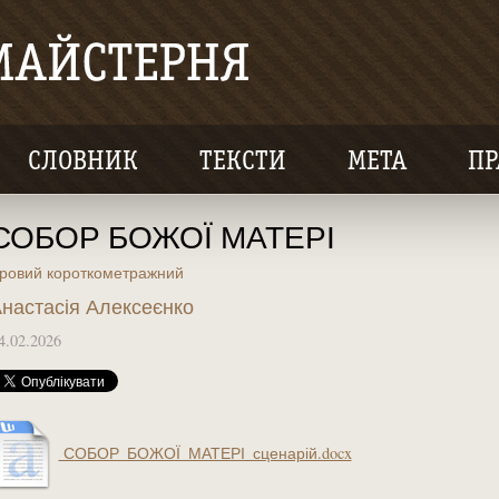
СЛОВНИК
ТЕКСТИ
МЕТА
ПР
СОБОР БОЖОЇ МАТЕРІ
гровий короткометражний
настасія Алексеєнко
4.02.2026
СОБОР_БОЖОЇ_МАТЕРІ_сценарій.docx