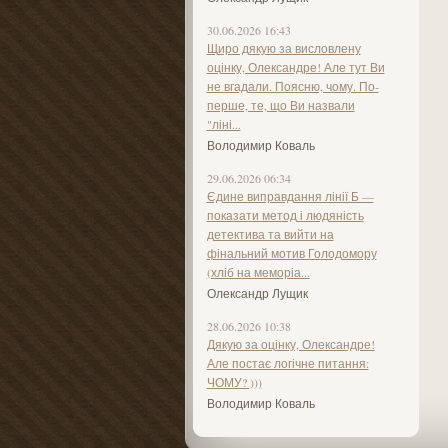
30.06.2026 16:43
Щиро дякую за висловлену
оцінку, Олександре! Але тут Ви
не вгадали. Поясню, чому. По-
перше, те, що Ви назвали
"ліні...
Володимир Коваль
29.06.2026 06:34
Єдине виправдання лінії Б —
показати метод і людяність
детектива та вийти на
фінальний мотив Голодомору
(хліб на меморіа...
Олександр Лущик
28.06.2026 10:38
Дякую за оцінку, Олександре!
Але постає логічне питання:
ЧОМУ? )))
Володимир Коваль