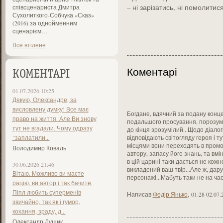
– ні зарізатись, ні помолитися
співсценариста Дмитра
Сухолиткого-Собчука «Сказ»
(2016) за однойменним
сценарієм…
Все втілене
Коментарі
КОМЕНТАРІ
01.07.2026 10:25
Дякую, Олександре, за
висловлену думку! Все має
Богдане, вдячний за подану конце
право на життя. Але Ви знову
подальшого просування, порозумі
тут не вгадали. Чому одразу
до кінця зрозумілий...Щодо діалогі
"заплатили...
відповідають світогляду героя і т
місцями вони переходять в промов
Володимир Коваль
автору, запасу його знань, та вмі
в цій царині таки дається не кожн
30.06.2026 21:46
викладений ваш твір...Але ж, дар
Вітаю. Можливо ви маєте
персонажі...Мабуть таки не на часі
рацію, ви автор і так бачите.
Піпл любить суперменів
Написав
Федір Янько
,
01:28 02.07.
звичайно, так як і гумор,
кохання, зраду, д...
Олександр Лущик