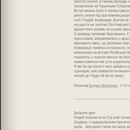
протистояння, в такому випадку зв
Захарченка чи Пашеньки Губарєв
Вступ можна було б облаштувати у 
риють окопи під проливним дощем
осіб: Гордій, Командир, Бунчук чи
на щастя не зачіпає Полтавської о
дерев’яних храмів, як ознаки архаї
З приводу промови Фаусманна. Є 
персонажів, вправляючись у красн
викликати сміху, це зроблено аб
божевільні люмпен-інтелігенти, 
революцію на кістках Російської ім
паралель з чорною месою чи про
навантаження ніж суто раціональн
Я міг би ще багато чого цікавого 
сценарію, але бажав би полишити 
нехай це і буде ой як не скоро.
Написав
Богдан Марченко
,
17:50 
Доброго дня!
Радий побачити на СЦ нові талан
Богдане, з задоволенням прочитав, 
доби…Матеріал тягне на гарну кн