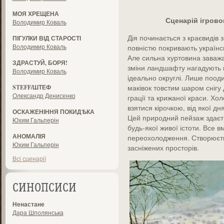
МОЯ ХРЕЩЕНА
Сценарій ігров
Володимир Коваль
Дія починається з краєвидів з
ПІГУЛКИ ВІД СТАРОСТІ
Володимир Коваль
повністю покривають українсь
Але сильна хуртовина заважа
ЗДРАСТУЙ, БОРЯ!
зміни ландшафту нагадують в
Володимир Коваль
ідеально округлі. Лише пооди
STEFF/ШТЕФ
маківок товстим шаром снігу д
Олександр Денисенко
грації та крижаної краси. Хол
взятися кірочкою, від якої д
ОСКАЖЕНІННЯ ПОКИДѢКА
Цей природний пейзаж здаєт
Юхим Гальперін
будь-якої живої істоти. Все в
АНОМАЛІЯ
переохолодження. Створюєть
Юхим Гальперін
засніжених просторів.
Всі сценарії
СИНОПСИСИ
Ненастане
Дара Шполянська