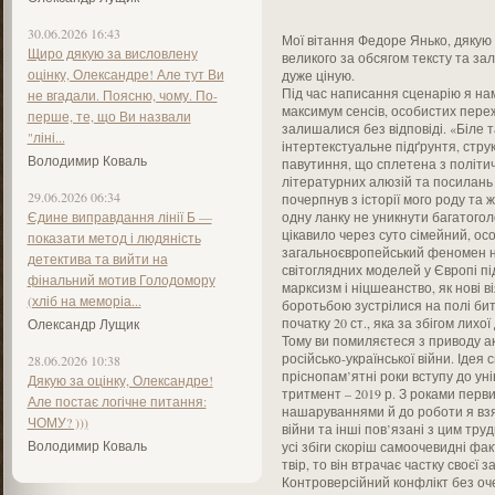
30.06.2026 16:43
Мої вітання Федоре Янько, дякую
Щиро дякую за висловлену
великого за обсягом тексту та за
оцінку, Олександре! Але тут Ви
дуже ціную.
Під час написання сценарію я на
не вгадали. Поясню, чому. По-
максимум сенсів, особистих пережи
перше, те, що Ви назвали
залишалися без відповіді. «Біле та
"ліні...
інтертекстуальне підґрунтя, струк
Володимир Коваль
павутиння, що сплетена з політич
літературних алюзій та посилань і
29.06.2026 06:34
почерпнув з історії мого роду та 
Єдине виправдання лінії Б —
одну ланку не уникнути багатогол
цікавило через суто сімейний, ос
показати метод і людяність
загальноєвропейський феномен н
детектива та вийти на
світоглядних моделей у Європі під
фінальний мотив Голодомору
марксизм і ніцшеанство, як нові 
(хліб на меморіа...
боротьбою зустрілися на полі бит
початку 20 ст., яка за збігом лихо
Олександр Лущик
Тому ви помиляєтеся з приводу а
російсько-української війни. Ідея
28.06.2026 10:38
пріснопам’ятні роки вступу до ун
Дякую за оцінку, Олександре!
тритмент – 2019 р. З роками перв
Але постає логічне питання:
нашаруваннями й до роботи я взяв
ЧОМУ? )))
війни та інші пов’язані з цим труд
Володимир Коваль
усі збіги скоріш самоочевидні фа
твір, то він втрачає частку своєї 
Контроверсійний конфлікт без оч