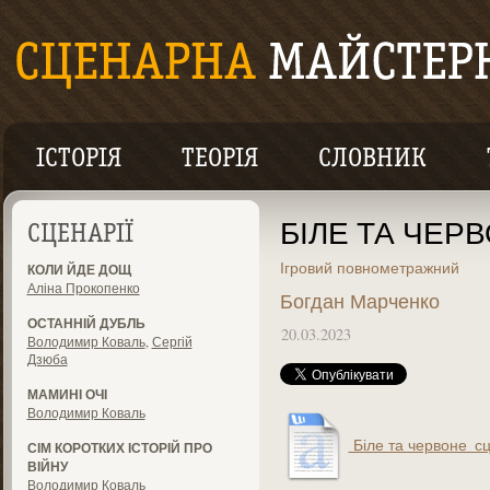
ІСТОРІЯ
ТЕОРІЯ
СЛОВНИК
БІЛЕ ТА ЧЕР
СЦЕНАРІЇ
Ігровий повнометражний
КОЛИ ЙДЕ ДОЩ
Аліна Прокопенко
Богдан Марченко
ОСТАННІЙ ДУБЛЬ
20.03.2023
Володимир Коваль
,
Сергій
Дзюба
МАМИНІ ОЧІ
Володимир Коваль
Біле та червоне_сц
СІМ КОРОТКИХ ІСТОРІЙ ПРО
ВІЙНУ
Володимир Коваль