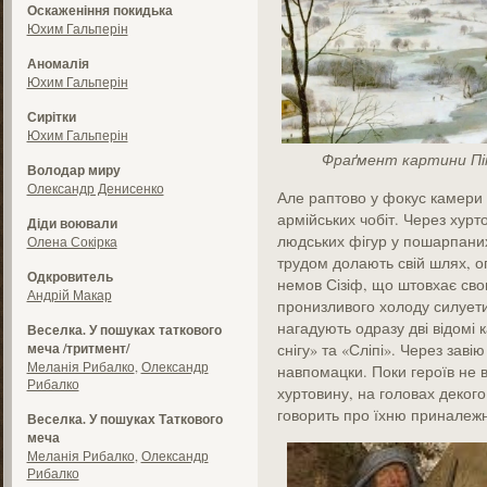
Оскаженіння покидька
Юхим Гальперін
Аномалія
Юхим Гальперін
Сирітки
Юхим Гальперін
Фраґмент картини Піт
Володар миру
Олександр Денисенко
Але раптово у фокус камери п
армійських чобіт. Через хур
Діди воювали
людських фігур у пошарпаних
Олена Сокірка
трудом долають свій шлях, 
Одкровитель
немов Сізіф, що штовхає свою 
Андрій Макар
пронизливого холоду силуети
нагадують одразу дві відомі 
Веселка. У пошуках таткового
меча /тритмент/
снігу» та «Сліпі». Через заві
Меланія Рибалко
,
Олександр
навпомацки. Поки героїв не в
Рибалко
хуртовину, на головах декого
говорить про їхню приналежні
Веселка. У пошуках Таткового
меча
Меланія Рибалко
,
Олександр
Рибалко