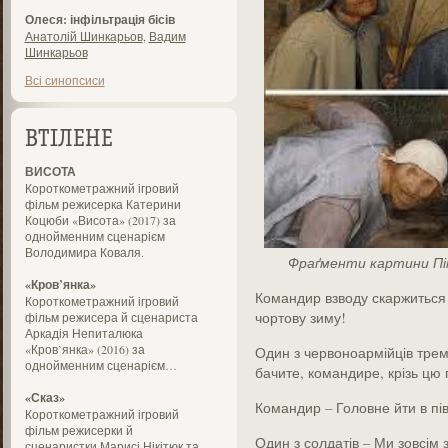
Олеся: інфільтрація бісів
Анатолій Шинкарьов
,
Вадим
Шинкарьов
Всі синопсиси
ВТІЛЕНЕ
ВИСОТА
Короткометражний ігровий
фільм режисерка Катерини
Коцюби «Висота» (2017) за
однойменним сценарієм
Володимира Коваля.
Фраґменти картини Піт
«Кров’янка»
Командир взводу скаржиться
Короткометражний ігровий
чортову зиму!
фільм режисера й сценариста
Аркадія Непиталюка
«Кров’янка» (2016) за
Один з червоноармійців трем
однойменним сценарієм…
бачите, командире, крізь цю 
«Сказ»
Командир – Головне йти в пі
Короткометражний ігровий
фільм режисерки й
Один з солдатів – Ми зовсім з
сценаристки Марисі Нікітюк та