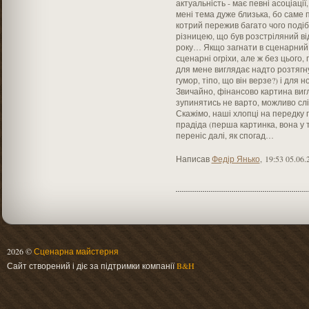
актуальність - має певні асоціац
мені тема дуже близька, бо саме 
котрий пережив багато чого подіб
різницею, що був розстріляний ві
року… Якщо загнати в сценарний
сценарні огріхи, але ж без цього
для мене виглядає надто розтягн
гумор, тіпо, що він верзе?) і для
Звичайно, фінансово картина ви
зупинятись не варто, можливо сл
Скажімо, наші хлопці на передку 
прадіда (перша картинка, вона у т
переніс далі, як спогад…
Написав
Федір Янько
,
19:53 05.06.
2026 ©
Сценарна майстерня
Сайт створений і діє за підтримки компанії
B&H