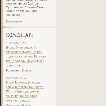
співсценариста Дмитра
Сухолиткого-Собчука «Сказ»
(2016) за однойменним
сценарієм…
Все втілене
КОМЕНТАРІ
01.07.2026 10:25
Дякую, Олександре, за
висловлену думку! Все має
право на життя. Але Ви знову
тут не вгадали. Чому одразу
"заплатили...
Володимир Коваль
30.06.2026 21:46
Вітаю. Можливо ви маєте
рацію, ви автор і так бачите.
Піпл любить суперменів
звичайно, так як і гумор,
кохання, зраду, д...
Олександр Лущик