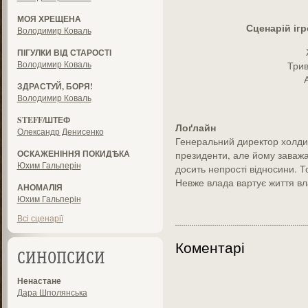
МОЯ ХРЕЩЕНА
Сценарій ігров
Володимир Коваль
ПІГУЛКИ ВІД СТАРОСТІ
Володимир Коваль
Трив
ЗДРАСТУЙ, БОРЯ!
Володимир Коваль
STEFF/ШТЕФ
Лоґлайн
Олександр Денисенко
Генеральний директор холдин
ОСКАЖЕНІННЯ ПОКИДѢКА
президенти, але йому заваж
Юхим Гальперін
досить непрості відносини. Т
Невже влада вартує життя вл
АНОМАЛІЯ
Юхим Гальперін
Всі сценарії
Коментарі
СИНОПСИСИ
Ненастане
Дара Шполянська