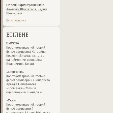
Олеся: інфільтрація бісів
Анатолій Шинкарьов
,
Вадим
Шинкарьов
Всі синопсиси
ВТІЛЕНЕ
ВИСОТА
Короткометражний ігровий
фільм режисерка Катерини
Коцюби «Висота» (2017) за
однойменним сценарієм
Володимира Коваля.
«Кров’янка»
Короткометражний ігровий
фільм режисера й сценариста
Аркадія Непиталюка
«Кров’янка» (2016) за
однойменним сценарієм…
«Сказ»
Короткометражний ігровий
фільм режисерки й
сценаристки Марисі Нікітюк та