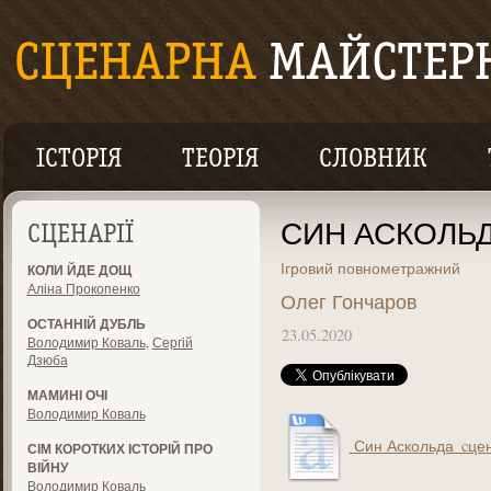
ІСТОРІЯ
ТЕОРІЯ
СЛОВНИК
СИН АСКОЛЬ
СЦЕНАРІЇ
Ігровий повнометражний
КОЛИ ЙДЕ ДОЩ
Аліна Прокопенко
Олег Гончаров
ОСТАННІЙ ДУБЛЬ
23.05.2020
Володимир Коваль
,
Сергій
Дзюба
МАМИНІ ОЧІ
Володимир Коваль
Син Аскольда_cцен
СІМ КОРОТКИХ ІСТОРІЙ ПРО
ВІЙНУ
Володимир Коваль