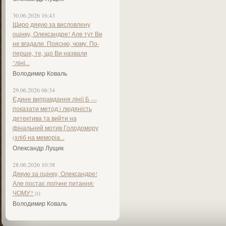
30.06.2026 16:43
Щиро дякую за висловлену
оцінку, Олександре! Але тут Ви
не вгадали. Поясню, чому. По-
перше, те, що Ви назвали
"ліні...
Володимир Коваль
29.06.2026 06:34
Єдине виправдання лінії Б —
показати метод і людяність
детектива та вийти на
фінальний мотив Голодомору
(хліб на меморіа...
Олександр Лущик
28.06.2026 10:38
Дякую за оцінку, Олександре!
Але постає логічне питання:
ЧОМУ? )))
Володимир Коваль