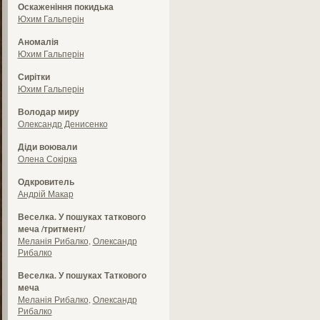
Оскаженіння покидька
Юхим Гальперін
Аномалія
Юхим Гальперін
Сирітки
Юхим Гальперін
Володар миру
Олександр Денисенко
Діди воювали
Олена Сокірка
Одкровитель
Андрій Макар
Веселка. У пошуках таткового
меча /тритмент/
Меланія Рибалко
,
Олександр
Рибалко
Веселка. У пошуках Таткового
меча
Меланія Рибалко
,
Олександр
Рибалко