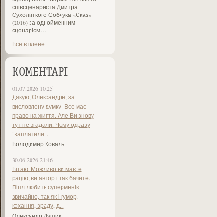
співсценариста Дмитра
Сухолиткого-Собчука «Сказ»
(2016) за однойменним
сценарієм…
Все втілене
КОМЕНТАРІ
01.07.2026 10:25
Дякую, Олександре, за
висловлену думку! Все має
право на життя. Але Ви знову
тут не вгадали. Чому одразу
"заплатили...
Володимир Коваль
30.06.2026 21:46
Вітаю. Можливо ви маєте
рацію, ви автор і так бачите.
Піпл любить суперменів
звичайно, так як і гумор,
кохання, зраду, д...
Олександр Лущик