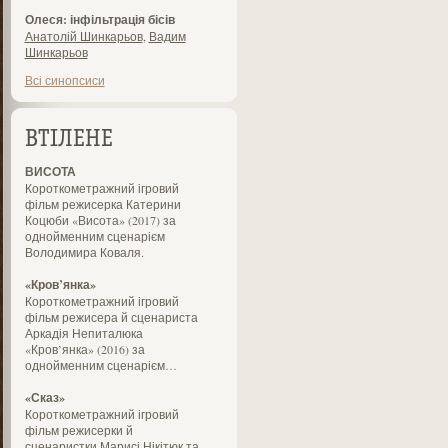
Олеся: інфільтрація бісів
Анатолій Шинкарьов
,
Вадим
Шинкарьов
Всі синопсиси
ВТІЛЕНЕ
ВИСОТА
Короткометражний ігровий
фільм режисерка Катерини
Коцюби «Висота» (2017) за
однойменним сценарієм
Володимира Коваля.
«Кров’янка»
Короткометражний ігровий
фільм режисера й сценариста
Аркадія Непиталюка
«Кров’янка» (2016) за
однойменним сценарієм…
«Сказ»
Короткометражний ігровий
фільм режисерки й
сценаристки Марисі Нікітюк та