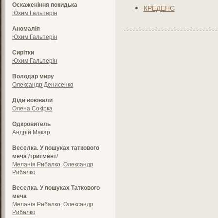
Оскаженіння покидька
КРЕДЕНС
Юхим Гальперін
Аномалія
Юхим Гальперін
Сирітки
Юхим Гальперін
Володар миру
Олександр Денисенко
Діди воювали
Олена Сокірка
Одкровитель
Андрій Макар
Веселка. У пошуках таткового
меча /тритмент/
Меланія Рибалко
,
Олександр
Рибалко
Веселка. У пошуках Таткового
меча
Меланія Рибалко
,
Олександр
Рибалко