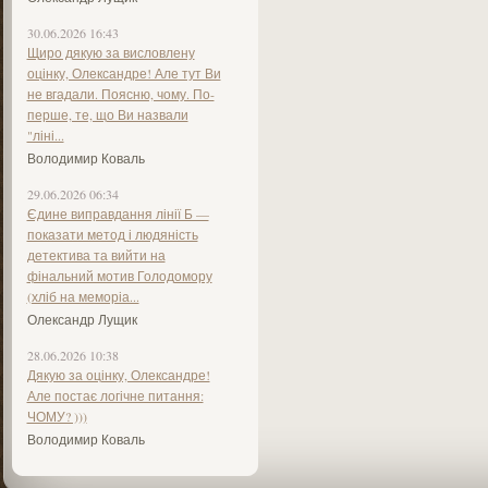
30.06.2026 16:43
Щиро дякую за висловлену
оцінку, Олександре! Але тут Ви
не вгадали. Поясню, чому. По-
перше, те, що Ви назвали
"ліні...
Володимир Коваль
29.06.2026 06:34
Єдине виправдання лінії Б —
показати метод і людяність
детектива та вийти на
фінальний мотив Голодомору
(хліб на меморіа...
Олександр Лущик
28.06.2026 10:38
Дякую за оцінку, Олександре!
Але постає логічне питання:
ЧОМУ? )))
Володимир Коваль