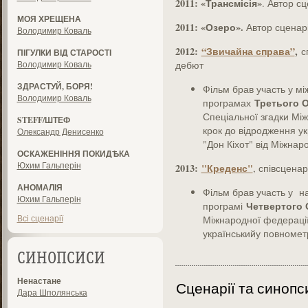
2011: «Трансмісія»
. Автор с
МОЯ ХРЕЩЕНА
2011: «Озеро».
Автор сценарі
Володимир Коваль
2012:
“Звичайна справа”
,
сп
ПІГУЛКИ ВІД СТАРОСТІ
Володимир Коваль
дебют
ЗДРАСТУЙ, БОРЯ!
Фільм брав участь у мі
Володимир Коваль
Третього 
програмах
Спеціальної згадки Мі
STEFF/ШТЕФ
крок до відродження ук
Олександр Денисенко
"Дон Кіхот" від Міжнар
ОСКАЖЕНІННЯ ПОКИДѢКА
Юхим Гальперін
2013:
"Креденс"
, співсцена
АНОМАЛІЯ
Фільм брав участь у на
Юхим Гальперін
Четвертого
програмі
Всі сценарії
Міжнародної федерації
українськийу повноме
СИНОПСИСИ
Ненастане
Сценарії та синопс
Дара Шполянська