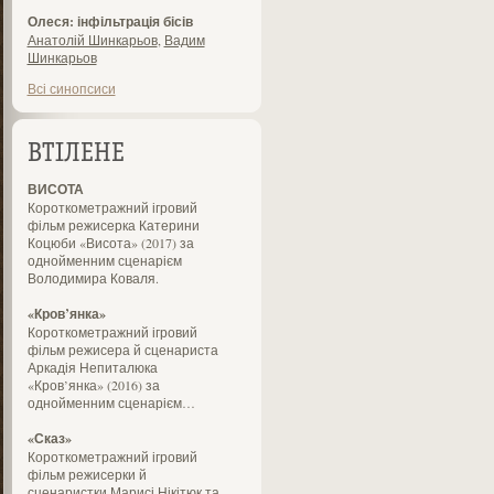
Олеся: інфільтрація бісів
Анатолій Шинкарьов
,
Вадим
Шинкарьов
Всі синопсиси
ВТІЛЕНЕ
ВИСОТА
Короткометражний ігровий
фільм режисерка Катерини
Коцюби «Висота» (2017) за
однойменним сценарієм
Володимира Коваля.
«Кров’янка»
Короткометражний ігровий
фільм режисера й сценариста
Аркадія Непиталюка
«Кров’янка» (2016) за
однойменним сценарієм…
«Сказ»
Короткометражний ігровий
фільм режисерки й
сценаристки Марисі Нікітюк та