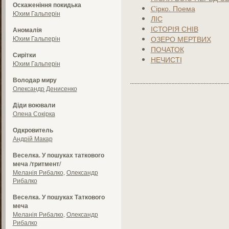
Оскаженіння покидька
Cірко. Поема
Юхим Гальперін
ЛІС
ІСТОРІЯ СНІВ
Аномалія
Юхим Гальперін
ОЗЕРО МЕРТВИХ
ПОЧАТОК
Сирітки
НЕЧИСТІ
Юхим Гальперін
Володар миру
Олександр Денисенко
Діди воювали
Олена Сокірка
Одкровитель
Андрій Макар
Веселка. У пошуках таткового
меча /тритмент/
Меланія Рибалко
,
Олександр
Рибалко
Веселка. У пошуках Таткового
меча
Меланія Рибалко
,
Олександр
Рибалко