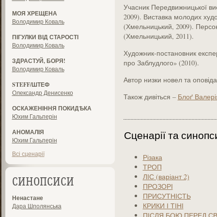
Учасник Передвижницької ви
МОЯ ХРЕЩЕНА
2009). Виставка молодих худо
Володимир Коваль
(Хмельницький, 2009). Персо
(Хмельницький, 2011).
ПІГУЛКИ ВІД СТАРОСТІ
Володимир Коваль
Художник-постановник експе
ЗДРАСТУЙ, БОРЯ!
про Заблудлого» (2010).
Володимир Коваль
Автор низки новел та оповіда
STEFF/ШТЕФ
Олександр Денисенко
Також дивіться –
Блоґ Валері
ОСКАЖЕНІННЯ ПОКИДѢКА
Юхим Гальперін
АНОМАЛІЯ
Сценарії та синопс
Юхим Гальперін
Всі сценарії
Різака
ТРОП
ЛІС (варіант 2)
СИНОПСИСИ
ПРОЗОРІ
ПРИСУТНІСТЬ
Ненастане
КРИКИ І ТІНІ
Дара Шполянська
ПІСЛЯ БОЮ ПЕРЕД С