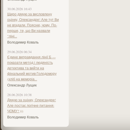
30.06.2026 16:43
Щиро дякую за висловлену
оцінку, Олександре! Але тут Ви
не вгадали. Поясню, чому. По-
перше, те, що Ви назвали
"ліні...
Володимир Коваль
29.06.2026 06:34
Єдине виправдання лінії Б —
показати метод і людяність
детектива та вийти на
фінальний мотив Голодомору
(хліб на меморіа...
Олександр Лущик
28.06.2026 10:38
Дякую за оцінку, Олександре!
Але постає логічне питання:
ЧОМУ? )))
Володимир Коваль