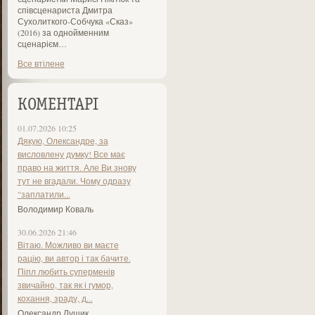
співсценариста Дмитра
Сухолиткого-Собчука «Сказ»
(2016) за однойменним
сценарієм…
Все втілене
КОМЕНТАРІ
01.07.2026 10:25
Дякую, Олександре, за
висловлену думку! Все має
право на життя. Але Ви знову
тут не вгадали. Чому одразу
"заплатили...
Володимир Коваль
30.06.2026 21:46
Вітаю. Можливо ви маєте
рацію, ви автор і так бачите.
Піпл любить суперменів
звичайно, так як і гумор,
кохання, зраду, д...
Олександр Лущик