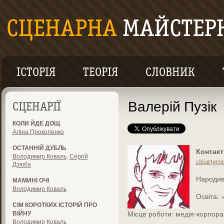
ІСТОРІЯ
ТЕОРІЯ
СЛОВНИК
Валерій Пузік
СЦЕНАРІЇ
КОЛИ ЙДЕ ДОЩ
Аліна Прокопенко
ОСТАННІЙ ДУБЛЬ
Контакт
Володимир Коваль
,
Сергій
citiartgr
Дзюба
Народив
МАМИНІ ОЧІ
Володимир Коваль
Освіта: 
СІМ КОРОТКИХ ІСТОРІЙ ПРО
ВІЙНУ
Місце роботи: медія-корпорац
Володимир Коваль