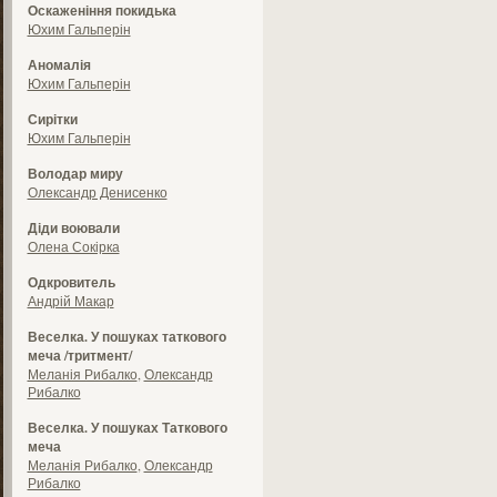
Оскаженіння покидька
Юхим Гальперін
Аномалія
Юхим Гальперін
Сирітки
Юхим Гальперін
Володар миру
Олександр Денисенко
Діди воювали
Олена Сокірка
Одкровитель
Андрій Макар
Веселка. У пошуках таткового
меча /тритмент/
Меланія Рибалко
,
Олександр
Рибалко
Веселка. У пошуках Таткового
меча
Меланія Рибалко
,
Олександр
Рибалко