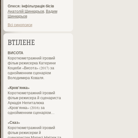
Олеся: інфільтрація бісів
Анатолій Шинкарьов
,
Вадим
Шинкарьов
Всі синопсиси
ВТІЛЕНЕ
ВИСОТА
Короткометражний ігровий
фільм режисерка Катерини
Коцюби «Висота» (2017) за
однойменним сценарієм
Володимира Коваля.
«Кров’янка»
Короткометражний ігровий
фільм режисера й сценариста
Аркадія Непиталюка
«Кров’янка» (2016) за
однойменним сценарієм…
«Сказ»
Короткометражний ігровий
фільм режисерки й
сценаристки Марисі Нікітюк та