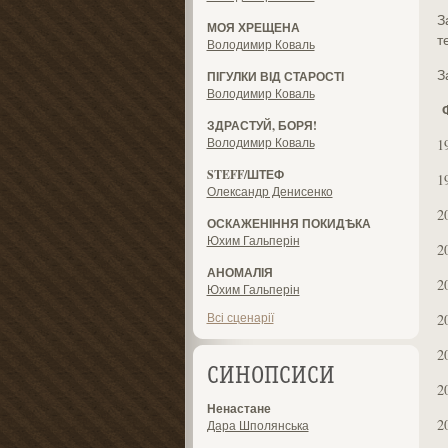
З
МОЯ ХРЕЩЕНА
т
Володимир Коваль
З
ПІГУЛКИ ВІД СТАРОСТІ
Володимир Коваль
ЗДРАСТУЙ, БОРЯ!
Володимир Коваль
1
STEFF/ШТЕФ
1
Олександр Денисенко
2
ОСКАЖЕНІННЯ ПОКИДѢКА
Юхим Гальперін
2
АНОМАЛІЯ
2
Юхим Гальперін
Всі сценарії
2
2
СИНОПСИСИ
2
Ненастане
2
Дара Шполянська