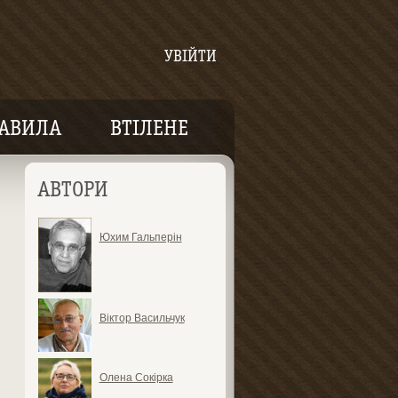
УВІЙТИ
АВИЛА
ВТІЛЕНЕ
АВТОРИ
Юхим Гальперін
Віктор Васильчук
Олена Сокірка