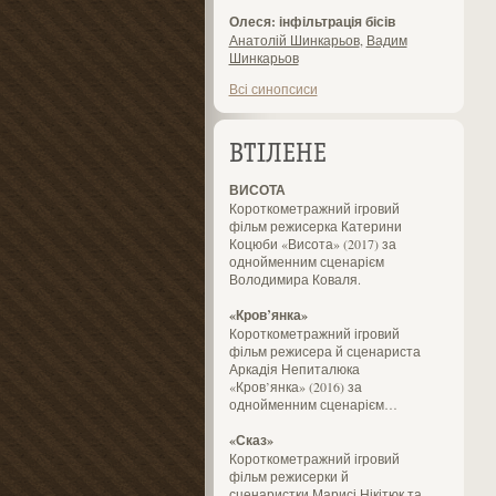
Олеся: інфільтрація бісів
Анатолій Шинкарьов
,
Вадим
Шинкарьов
Всі синопсиси
ВТІЛЕНЕ
ВИСОТА
Короткометражний ігровий
фільм режисерка Катерини
Коцюби «Висота» (2017) за
однойменним сценарієм
Володимира Коваля.
«Кров’янка»
Короткометражний ігровий
фільм режисера й сценариста
Аркадія Непиталюка
«Кров’янка» (2016) за
однойменним сценарієм…
«Сказ»
Короткометражний ігровий
фільм режисерки й
сценаристки Марисі Нікітюк та