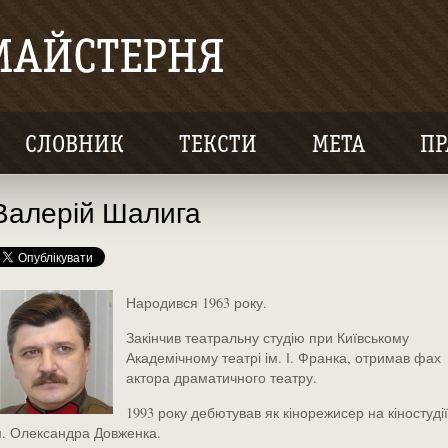
СЛОВНИК
ТЕКСТИ
МЕТА
ПР
Валерій Шалига
Народився 1963 року.
Закінчив театральну студію при Київському
Академічному театрі ім. І. Франка, отримав фах
актора драматичного театру.
1993 року дебютував як кінорежисер на кіностудії
м. Олександра Довженка.