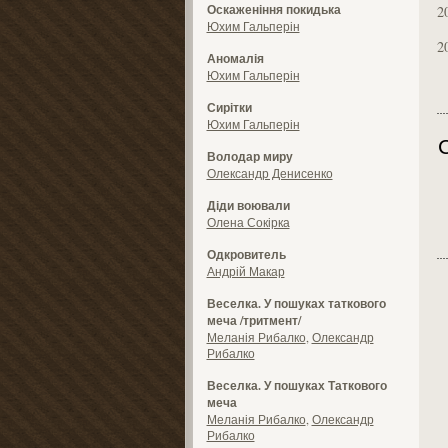
Оскаженіння покидька
2
Юхим Гальперін
2
Аномалія
Юхим Гальперін
Сирітки
Юхим Гальперін
Володар миру
Олександр Денисенко
Діди воювали
Олена Сокірка
Одкровитель
Андрій Макар
Веселка. У пошуках таткового
меча /тритмент/
Меланія Рибалко
,
Олександр
Рибалко
Веселка. У пошуках Таткового
меча
Меланія Рибалко
,
Олександр
Рибалко