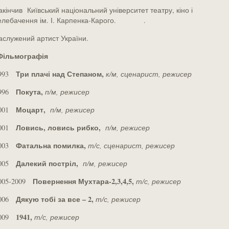
акінчив Київський національний університет театру, кіно і
елебачення ім. І. Карпенка-Карого. .
аслужений артист України.
Фільмографія
Три плачі над Степаном
,
993
к/м, сценарист, режисер
Покута
,
996
п/м, режисер
Моцарт
,
001
п/м, режисер
Ловись, ловись рибко
,
001
п/м, режисер
Фатальна помилка
,
003
т/с, сценарист, режисер
Далекий постріл
,
005
п/м, режисер
Повернення Мухтара-2,3,4,5
,
005-2009
т/с, режисер
Дякую тобі за все – 2
,
006
т/с, режисер
1941
,
009
т/с, режисер