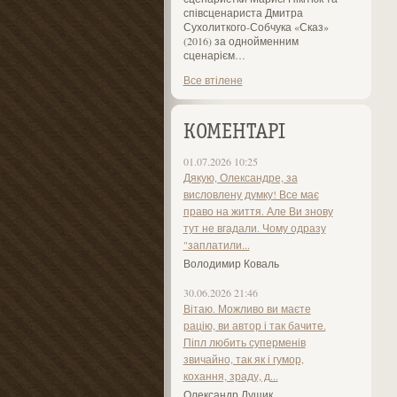
співсценариста Дмитра
Сухолиткого-Собчука «Сказ»
(2016) за однойменним
сценарієм…
Все втілене
КОМЕНТАРІ
01.07.2026 10:25
Дякую, Олександре, за
висловлену думку! Все має
право на життя. Але Ви знову
тут не вгадали. Чому одразу
"заплатили...
Володимир Коваль
30.06.2026 21:46
Вітаю. Можливо ви маєте
рацію, ви автор і так бачите.
Піпл любить суперменів
звичайно, так як і гумор,
кохання, зраду, д...
Олександр Лущик