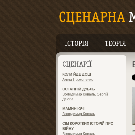
ІСТОРІЯ
ТЕОРІЯ
СЦЕНАРІЇ
КОЛИ ЙДЕ ДОЩ
Аліна Прокопенко
ОСТАННІЙ ДУБЛЬ
Володимир Коваль
,
Сергій
Дзюба
МАМИНІ ОЧІ
Володимир Коваль
СІМ КОРОТКИХ ІСТОРІЙ ПРО
ВІЙНУ
і
Володимир Коваль