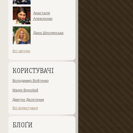
Анастасія
Алексеєнко
Дара Шполянська
Всі автори
КОРИСТУВАЧІ
Володимир Войтенко
Марія Воробей
Дмитро Десятерик
Всі користувачі
БЛОҐИ