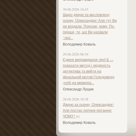
30.06.2026 16:43
Щиро дякую за висловлену
оцінку, Олександре! Але тут Ви
не вгадали. Поясню, чому. По-
перше, те, що Ви назвали
"ліні...
Володимир Коваль
29.06.2026 06:34
Єдине виправдання лінії Б —
показати метод і людяність
детектива та вийти на
фінальний мотив Голодомору
(хліб на меморіа...
Олександр Лущик
28.06.2026 10:38
Дякую за оцінку, Олександре!
Але постає логічне питання:
ЧОМУ? )))
Володимир Коваль