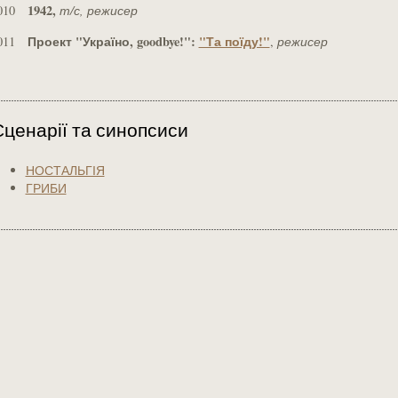
1942,
010
т/с, режисер
Проект "Україно, goodbye!":
"Та поїду!"
011
,
режисер
Сценарії та синопсиси
НОСТАЛЬГІЯ
ГРИБИ