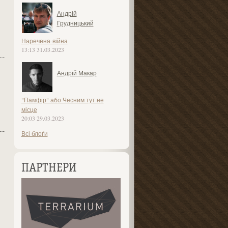
Андрій
Грудницький
Наречена-війна
13:13 31.03.2023
Андрій Макар
"Памфір" або Чесним тут не
місце
20:03 29.03.2023
Всі блоґи
ПАРТНЕРИ