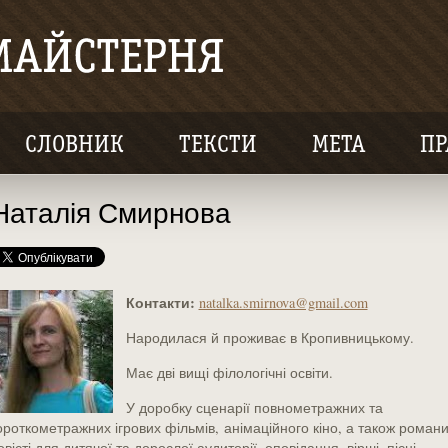
СЛОВНИК
ТЕКСТИ
МЕТА
ПР
Наталія Смирнова
Контакти:
natalka.smirnova@gmail.com
Народилася й проживає в Кропивницькому.
Має дві вищі філологічні освіти.
У доробку сценарії повнометражних та
ороткометражних ігрових фільмів, анімаційного кіно, а також романи
овісті для дитячої та дорослої аудиторії, оповідання, вірші, пісні.