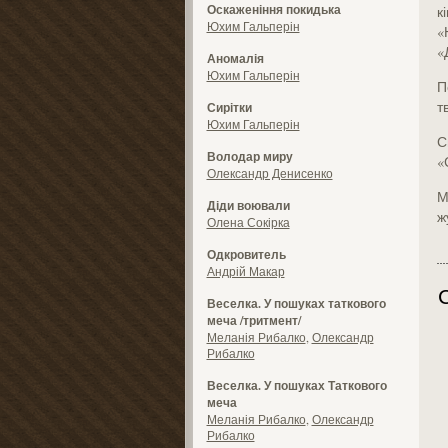
Оскаженіння покидька
к
Юхим Гальперін
«
«
Аномалія
Юхим Гальперін
П
тв
Сирітки
Юхим Гальперін
С
Володар миру
«
Олександр Денисенко
М
Діди воювали
ж
Олена Сокірка
Одкровитель
Андрій Макар
Веселка. У пошуках таткового
меча /тритмент/
Меланія Рибалко
,
Олександр
Рибалко
Веселка. У пошуках Таткового
меча
Меланія Рибалко
,
Олександр
Рибалко