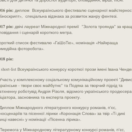
016 рік:
диплом Всеукраїнського фестивалю сценарної майстернос
Кіноскрипт», спеціальна відзнака за розвиток жанру фентезі.
017 рік:
двічі лауреат Міжнародної премії "Золота троянда" за кра
повідання і сценарій короткого метра.
ороткий список фестивалю «ГаШоТю», номінація «Найкраща
омедійна фоторобота».
018 рік:
 short-list Всеукраїнського конкурсу короткої прози імені Івана Ченде
 Участь у комплексному соціальному комунікаційному проекті "Диви
країнське - твори своє майбутнє" та Подяка за творчий підхід та
атхненну роботувід Андрія Різоля, відомого українського продюсера
ніціатора, засновника та експерта проекту.
 Диплом Міжнародного літературного конкурсу романів, п'єс,
іносценаріїв та пісенної лірики «Коронація Слова» за твір «Ті дикі
анці навесні» у номінації «Пісенна лірика».
 Перемога у Міжнародному літературному конкурсі романів, п'єс,