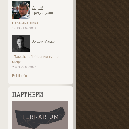
Андрій
Грудницький
Наречена-війна
13:13 31.03.2023
Андрій Макар
"Памфір" або Чесним тут не
місце
20:03 29.03.2023
Всі блоґи
ПАРТНЕРИ