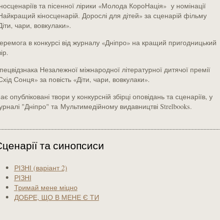
іносценаріїв та пісенної лірики «Молода КороНація» у номінації
Найкращий кіносценарій. Дорослі для дітей» за сценарій фільму
Діти, чари, вовкулаки».
еремога в конкурсі від журналу «Дніпро» на кращий пригодницький
ір.
пецвідзнака Незалежної міжнародної літературної дитячої премії
Схід Сонця» за повість «Діти, чари, вовкулаки».
ає опубліковані твори у конкурсній збірці оповідань та сценаріїв, у
урналі "Дніпро" та Мультимедійному видавництві Strelbooks.
Сценарії та синопсиси
РІЗНІ (варіант 2)
РІЗНІ
Тримай мене міцно
ДОБРЕ, ЩО В МЕНЕ Є ТИ