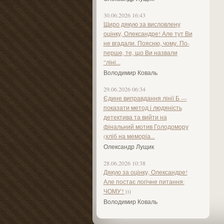
30.06.2026 16:43
Щиро дякую за висловлену
оцінку, Олександре! Але тут Ви
не вгадали. Поясню, чому. По-
перше, те, що Ви назвали
"ліні...
Володимир Коваль
29.06.2026 06:34
Єдине виправдання лінії Б —
показати метод і людяність
детектива та вийти на
фінальний мотив Голодомору
(хліб на меморіа...
Олександр Лущик
28.06.2026 10:38
Дякую за оцінку, Олександре!
Але постає логічне питання:
ЧОМУ? )))
Володимир Коваль