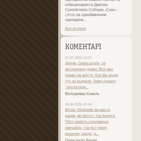
співсценариста Дмитра
Сухолиткого-Собчука «Сказ»
(2016) за однойменним
сценарієм…
Все втілене
КОМЕНТАРІ
01.07.2026 10:25
Дякую, Олександре, за
висловлену думку! Все має
право на життя. Але Ви знову
тут не вгадали. Чому одразу
"заплатили...
Володимир Коваль
30.06.2026 21:46
Вітаю. Можливо ви маєте
рацію, ви автор і так бачите.
Піпл любить суперменів
звичайно, так як і гумор,
кохання, зраду, д...
Олександр Лущик