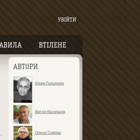
УВІЙТИ
АВИЛА
ВТІЛЕНЕ
АВТОРИ
Юхим Гальперін
Віктор Васильчук
Олена Сокірка
,