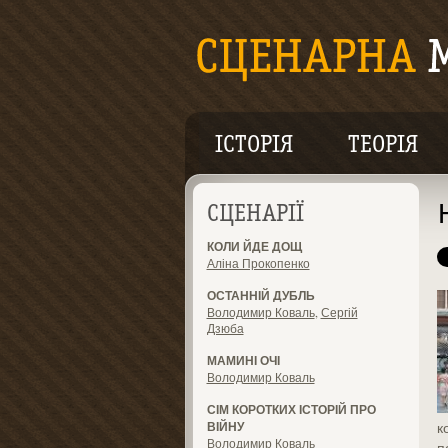
ІСТОРІЯ
ТЕОРІЯ
СЦЕНАРІЇ
КОЛИ ЙДЕ ДОЩ
Аліна Прокопенко
ОСТАННІЙ ДУБЛЬ
Володимир Коваль
,
Сергій
Дзюба
МАМИНІ ОЧІ
Володимир Коваль
СІМ КОРОТКИХ ІСТОРІЙ ПРО
ВІЙНУ
к
Володимир Коваль
п