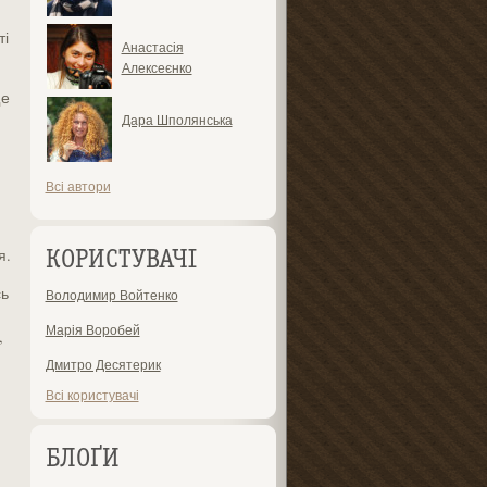
ті
Анастасія
Алексеєнко
ще
Дара Шполянська
Всі автори
я.
КОРИСТУВАЧІ
сь
Володимир Войтенко
Марія Воробей
,
Дмитро Десятерик
Всі користувачі
БЛОҐИ