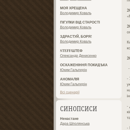
МОЯ ХРЕЩЕНА
2
Володимир Коваль
«
ПІГУЛКИ ВІД СТАРОСТІ
2
Володимир Коваль
о
ЗДРАСТУЙ, БОРЯ!
Володимир Коваль
К
к
STEFF/ШТЕФ
Олександр Денисенко
2
ОСКАЖЕНІННЯ ПОКИДѢКА
-
Юхим Гальперін
-
АНОМАЛІЯ
у
Юхим Гальперін
н
Всі сценарії
і
-
СИНОПСИСИ
к
т
Ненастане
Дара Шполянська
-