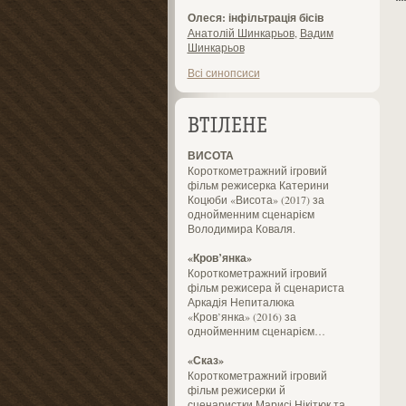
Олеся: інфільтрація бісів
Анатолій Шинкарьов
,
Вадим
Шинкарьов
Всі синопсиси
ВТІЛЕНЕ
ВИСОТА
Короткометражний ігровий
фільм режисерка Катерини
Коцюби «Висота» (2017) за
однойменним сценарієм
Володимира Коваля.
«Кров’янка»
Короткометражний ігровий
фільм режисера й сценариста
Аркадія Непиталюка
«Кров’янка» (2016) за
однойменним сценарієм…
«Сказ»
Короткометражний ігровий
фільм режисерки й
сценаристки Марисі Нікітюк та