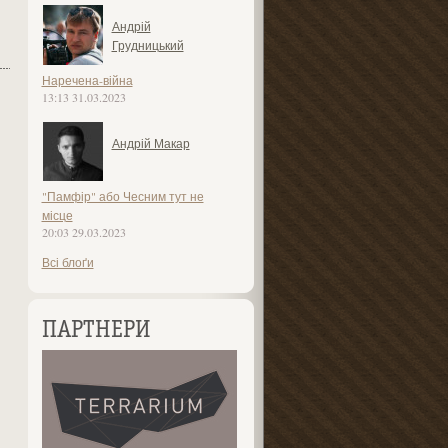
Андрій
Грудницький
Наречена-війна
13:13 31.03.2023
Андрій Макар
"Памфір" або Чесним тут не
місце
20:03 29.03.2023
Всі блоґи
ПАРТНЕРИ