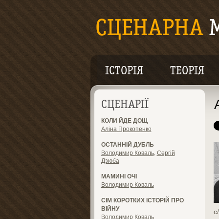
ІСТОРІЯ
ТЕОРІЯ
СЦЕНАРІЇ
КОЛИ ЙДЕ ДОЩ
Аліна Прокопенко
ОСТАННІЙ ДУБЛЬ
Володимир Коваль
,
Сергій
Дзюба
МАМИНІ ОЧІ
Володимир Коваль
СІМ КОРОТКИХ ІСТОРІЙ ПРО
ВІЙНУ
с
Володимир Коваль