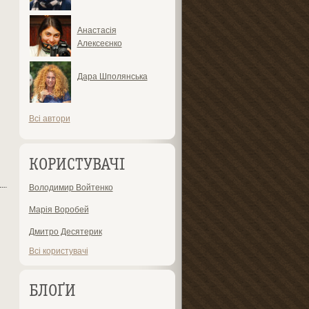
Анастасія
Алексеєнко
Дара Шполянська
Всі автори
КОРИСТУВАЧІ
Володимир Войтенко
Марія Воробей
Дмитро Десятерик
Всі користувачі
БЛОҐИ