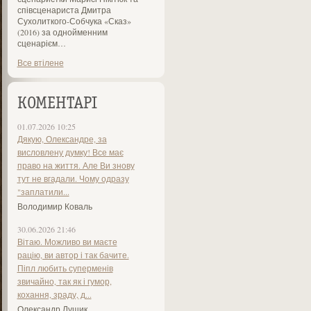
співсценариста Дмитра
Сухолиткого-Собчука «Сказ»
(2016) за однойменним
сценарієм…
Все втілене
КОМЕНТАРІ
01.07.2026 10:25
Дякую, Олександре, за
висловлену думку! Все має
право на життя. Але Ви знову
тут не вгадали. Чому одразу
"заплатили...
Володимир Коваль
30.06.2026 21:46
Вітаю. Можливо ви маєте
рацію, ви автор і так бачите.
Піпл любить суперменів
звичайно, так як і гумор,
кохання, зраду, д...
Олександр Лущик