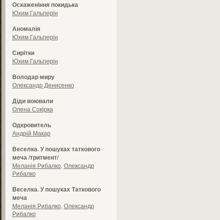
Оскаженіння покидька
Юхим Гальперін
Аномалія
Юхим Гальперін
Сирітки
Юхим Гальперін
Володар миру
Олександр Денисенко
Діди воювали
Олена Сокірка
Одкровитель
Андрій Макар
Веселка. У пошуках таткового
меча /тритмент/
Меланія Рибалко
,
Олександр
Рибалко
Веселка. У пошуках Таткового
меча
Меланія Рибалко
,
Олександр
Рибалко