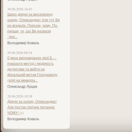
30.06.2026 16:43
Щиро дякую за висловлену
оцінку, Олександре! Але тут Ви
не вгадали. Поясню, чому. По-
перше, те, що Ви назвали
"ліні...
Володимир Коваль
29.06.2026 06:34
Єдине виправдання лінії Б —
показати метод і людяність
детектива та вийти на
фінальний мотив Голодомору
(хліб на меморіа...
Олександр Лущик
28.06.2026 10:38
Дякую за оцінку, Олександре!
Але постає логічне питання:
ЧОМУ? )))
Володимир Коваль