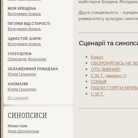
майстерня Богдана Жолдака (
МОЯ ХРЕЩЕНА
Друга спеціальність – юриди
Володимир Коваль
університету культури і мисте
ПІГУЛКИ ВІД СТАРОСТІ
Володимир Коваль
ЗДРАСТУЙ, БОРЯ!
Сценарії та синопс
Володимир Коваль
STEFF/ШТЕФ
Клієнт
Олександр Денисенко
ОБОРОНЯТИСЬ НЕ М
ОСКАЖЕНІННЯ ПОКИДѢКА
ОТО ДИВНИЙ!
Юхим Гальперін
С.М.Т. (варіант 2)
СОНЦЯ
АНОМАЛІЯ
ПІШЛИ ГУЛЯТИ МРІЯ
Юхим Гальперін
С.М.Т.
Всі сценарії
СИНОПСИСИ
Ненастане
Дара Шполянська