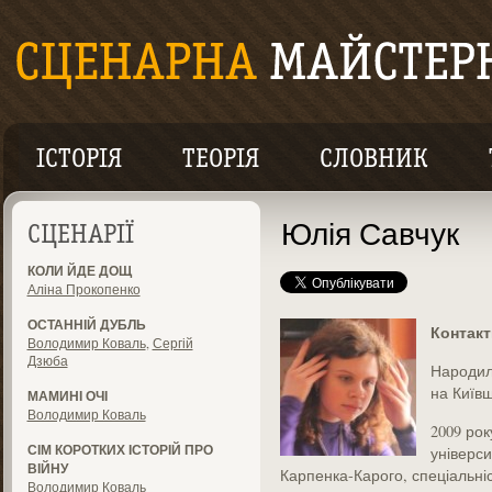
ІСТОРІЯ
ТЕОРІЯ
СЛОВНИК
Юлія Савчук
СЦЕНАРІЇ
КОЛИ ЙДЕ ДОЩ
Аліна Прокопенко
ОСТАННІЙ ДУБЛЬ
Контакт
Володимир Коваль
,
Сергій
Дзюба
Народила
на Київщ
МАМИНІ ОЧІ
Володимир Коваль
2009 рок
СІМ КОРОТКИХ ІСТОРІЙ ПРО
універси
ВІЙНУ
Карпенка-Карого, спеціальніс
Володимир Коваль