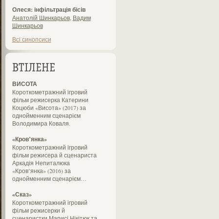
Олеся: інфільтрація бісів
Анатолій Шинкарьов
,
Вадим
Шинкарьов
Всі синопсиси
ВТІЛЕНЕ
ВИСОТА
Короткометражний ігровий
фільм режисерка Катерини
Коцюби «Висота» (2017) за
однойменним сценарієм
Володимира Коваля.
«Кров’янка»
Короткометражний ігровий
фільм режисера й сценариста
Аркадія Непиталюка
«Кров’янка» (2016) за
однойменним сценарієм…
«Сказ»
Короткометражний ігровий
фільм режисерки й
сценаристки Марисі Нікітюк та