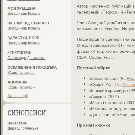
Автор численних публікацій в
МОЯ ХРЕЩЕНА
телепремій «Тэффи» й «Теле
Володимир Коваль
Член Асоціації українських п
ПІГУЛКИ ВІД СТАРОСТІ
Володимир Коваль
письменників України, Націон
ЗДРАСТУЙ, БОРЯ!
Пише вірші та сценарії (на о
Володимир Коваль
Миколи Хвильового «Я – Рома
фільм «Я той, хто є», режисе
STEFF/ШТЕФ
США, Сербії, Росії.
Олександр Денисенко
Поетичні збірки
ОСКАЖЕНІННЯ ПОКИДѢКА
Юхим Гальперін
«Зимовий сад» (К.:
Мол
АНОМАЛІЯ
«Сузір'я АС» (К.:
Nota b
Юхим Гальперін
«Інакший краєвид» (199
Всі сценарії
«Аркуші» (2004)
«Міста і острови» (2004
«Розмова перед тишею»
СИНОПСИСИ
«Деякі сни, або Київ, я
Ненастане
Прозові книжки
Дара Шполянська