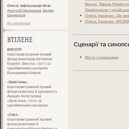
Верна, Джона Рокфелле
Олеся: інфільтрація бісів
Українською і російсь
Анатолій Шинкарьов
,
Вадим
Шинкарьов
Олесь Ільченко «Де жи
Олесь Ільченко «КОЗА
Всі синопсиси
ВТІЛЕНЕ
Сценарії та синопс
ВИСОТА
Короткометражний ігровий
Місто з химерами
фільм режисерка Катерини
Коцюби «Висота» (2017) за
однойменним сценарієм
Володимира Коваля.
«Кров’янка»
Короткометражний ігровий
фільм режисера й сценариста
Аркадія Непиталюка
«Кров’янка» (2016) за
однойменним сценарієм…
«Сказ»
Короткометражний ігровий
фільм режисерки й
сценаристки Марисі Нікітюк та