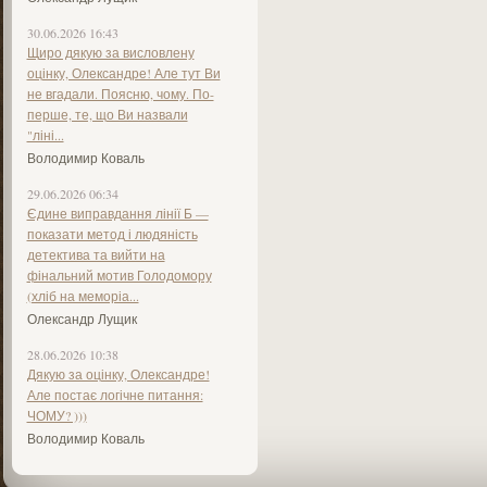
30.06.2026 16:43
Щиро дякую за висловлену
оцінку, Олександре! Але тут Ви
не вгадали. Поясню, чому. По-
перше, те, що Ви назвали
"ліні...
Володимир Коваль
29.06.2026 06:34
Єдине виправдання лінії Б —
показати метод і людяність
детектива та вийти на
фінальний мотив Голодомору
(хліб на меморіа...
Олександр Лущик
28.06.2026 10:38
Дякую за оцінку, Олександре!
Але постає логічне питання:
ЧОМУ? )))
Володимир Коваль