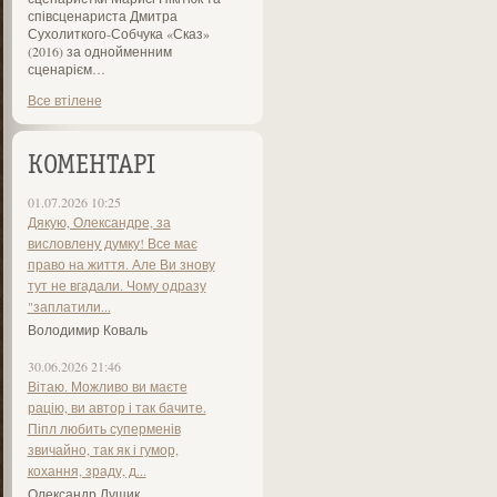
співсценариста Дмитра
Сухолиткого-Собчука «Сказ»
(2016) за однойменним
сценарієм…
Все втілене
КОМЕНТАРІ
01.07.2026 10:25
Дякую, Олександре, за
висловлену думку! Все має
право на життя. Але Ви знову
тут не вгадали. Чому одразу
"заплатили...
Володимир Коваль
30.06.2026 21:46
Вітаю. Можливо ви маєте
рацію, ви автор і так бачите.
Піпл любить суперменів
звичайно, так як і гумор,
кохання, зраду, д...
Олександр Лущик