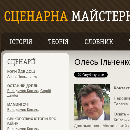
ІСТОРІЯ
ТЕОРІЯ
СЛОВНИК
Олесь Ільченк
СЦЕНАРІЇ
КОЛИ ЙДЕ ДОЩ
Аліна Прокопенко
ОСТАННІЙ ДУБЛЬ
Контакт
Володимир Коваль
,
Сергій
Дзюба
Народивс
Терезів.
МАМИНІ ОЧІ
Володимир Коваль
Освіта –
СІМ КОРОТКИХ ІСТОРІЙ ПРО
Київськи
ВІЙНУ
Драгоманова і Московський лі
Володимир Коваль