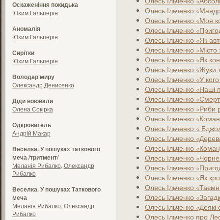
Олесь Ільченко «Абсол
Оскаженіння покидька
Олесь Ільченко «­Манд
Юхим Гальперін
Олесь Ільченко «Моя к
Аномалія
Олесь Ільченко «Приго
Юхим Гальперін
Олесь Ільченко «Як авт
Олесь Ільченко «Місто
Сирітки
Олесь Ільченко «Як кон
Юхим Гальперін
Олесь Ільченко «Жуки т
Володар миру
Олесь Ільченко «У кого
Олександр Денисенко
Олесь Ільченко «Наші 
Олесь Ільченко «Смерт
Діди воювали
Олесь Ільченко «Риби р
Олена Сокірка
Олесь Ільченко «Коман
Одкровитель
Олесь Ільченко « Бджол
Андрій Макар
Олесь Ільченко «Дерев
Олесь Ільченко «Коман
Веселка. У пошуках таткового
меча /тритмент/
Олесь Ільченко «Чорне
Меланія Рибалко
,
Олександр
Олесь Ільченко «Приго
Рибалко
Олесь Ільченко «Як кро
Олесь Ільченко «Таємн
Веселка. У пошуках Таткового
Олесь Ільченко «Загадко
меча
Меланія Рибалко
,
Олександр
Олесь Ільченко «Деякі 
Рибалко
Олесь Ільченко про Ле